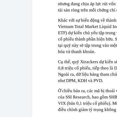
nhưng đang chịu áp lực rút vốn 
tài sản ròng trên mỗi chứng c
Khác với sự biến động về thành
Vietnam Total Market Liquid I
ETF) dự kiến chủ yếu tập trung v
cổ phiếu thành phần hiện hữu. S
tại quỹ này sẽ tập trung vào mộ
hóa và thanh khoản.
Cụ thể, quỹ Xtrackers dự kiến 
0,8 triệu cổ phiếu, tiếp theo là
Ngoài ra, dữ liệu bảng tham chi
như DPM, KDH và PVD.
Ở chiều bán ra, các mã bị thoái 
của SSI Research, bao gồm SHB (
VIX (bán 0,1 triệu cổ phiếu).
điều chỉnh giảm tỷ trọng không 