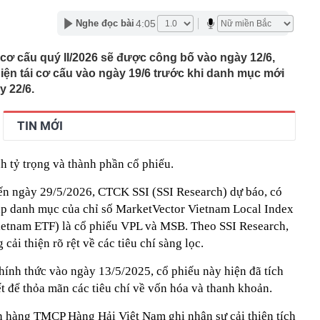
n thuộc có khả năng tích tụ kim loại nặng, người Việt
4:05
Nghe đọc bài
nguồn gốc trước khi sử dụng
ịch đi học trở lại của học sinh 34 tỉnh, thành phố sau kỳ
 cơ cấu quý II/2026 sẽ được công bố vào ngày 12/6,
iện tái cơ cấu vào ngày 19/6 trước khi danh mục mới
Việt hầu như món nào cũng có hành lá?
y 22/6.
g quà, 5 câu nói này đủ sức khiến mối quan hệ phụ
viên gắn bó khăng khít, con trẻ được hưởng lợi!
TIN MỚI
ích Crimea, phá hủy hệ thống phòng không 15 triệu USD
m đốc Nhà hát Chèo Quân đội mua ô tô tặng sinh nhật
h tỷ trọng và thành phần cổ phiếu.
m 12 tuổi
 29A "dính" gần 100 lần phạt nguội do chạy quá tốc độ quy
 đến ngày 29/5/2026, CTCK SSI (SSI Research) dự báo, có
háng 7/2026 vi phạm 21 lần
ập danh mục của chỉ số MarketVector Vietnam Local Index
ump bực bội vì lộ tin về kho đạn dược Mỹ
ietnam ETF) là cổ phiếu VPL và MSB. Theo SSI Research,
 Không khí tập thể dục sáng ở Việt Nam 'có tính gây
cải thiện rõ rệt về các tiêu chí sàng lọc.
'
 đón đợt nắng nóng mới, chấm dứt mưa dông
hính thức vào ngày 13/5/2025, cổ phiếu này hiện đã tích
ết để thỏa mãn các tiêu chí về vốn hóa và thanh khoản.
 hàng TMCP Hàng Hải Việt Nam ghi nhận sự cải thiện tích