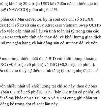
ròng khoảng 29,4 triệu USD kể từ đầu năm, khiến giá trị
hỉ quỹ (NAV/CCQ) giảm nhẹ 0,41%.
 phần của MarketVector, kỳ rà soát của chỉ số STOXX
ndex (chỉ số cơ sở của quỹ Xtrackers Vietnam Swap UCITS
ào việc cập nhật số liệu và tính toán lại tỷ trọng của các
SI Research ước tính các thay đổi về khối lượng giao dịch
t số mã ngân hàng và bất động sản có sự thay đổi về vốn
sẽ mua ròng nhiều nhất ở mã BID với khối lượng khoảng
 DXG (+0,6 triệu cổ phiếu) và DIG (+0,2 triệu cổ phiếu).
ếu còn cho thấy sự điều chỉnh tăng tỷ trọng nhẹ ở các mã
vốn nhiều nhất về khối lượng tại chỉ số này, theo dự báo
bán 0,2 triệu cổ phiếu), HPG (bán 0,2 triệu cổ phiếu) và
 Một số mã khác như STB, MSN và VHM cũng ghi nhận sự
đáng kể trong đợt rà soát lần này.