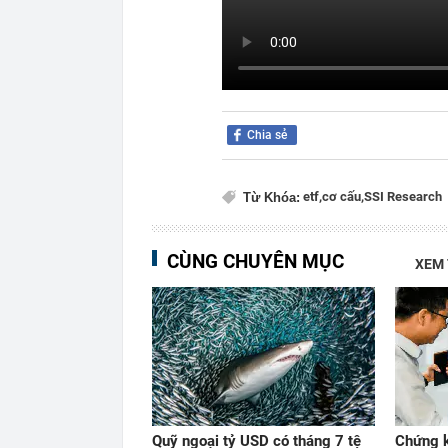
Chia sẻ
etf,
cơ cấu,
SSI Research
Từ Khóa:
CÙNG CHUYÊN MỤC
XEM
Quỹ ngoại tỷ USD có tháng 7 tệ
Chứng k