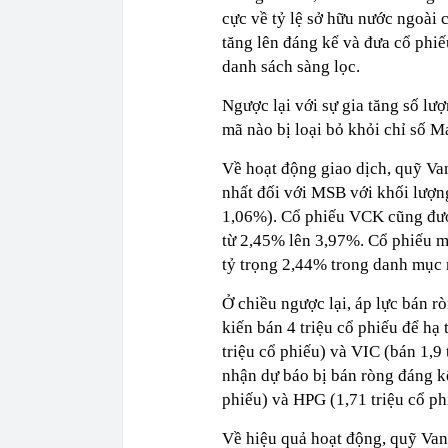
cực về tỷ lệ sở hữu nước ngoài c
tăng lên đáng kể và đưa cổ phi
danh sách sàng lọc.
Ngược lại với sự gia tăng số lư
mã nào bị loại bỏ khỏi chỉ số M
Về hoạt động giao dịch, quỹ Va
nhất đối với MSB với khối lượn
1,06%). Cổ phiếu VCK cũng được
từ 2,45% lên 3,97%. Cổ phiếu m
tỷ trọng 2,44% trong danh mục 
Ở chiều ngược lại, áp lực bán 
kiến bán 4 triệu cổ phiếu để h
triệu cổ phiếu) và VIC (bán 1,9
nhận dự báo bị bán ròng đáng k
phiếu) và HPG (1,71 triệu cổ ph
Về hiệu quả hoạt động, quỹ Van