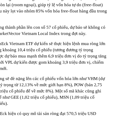
òn lại (room ngoại), giúp tỷ lệ vốn hóa tự do (free-float)
ếu này lọt vào nhóm 85% vốn hóa free-float hàng đầu trong
ợng thành phần lên con số 57 cổ phiếu, dự báo sẽ không có
arketVector Vietnam Local Index trong đợt này.
nEck Vietnam ETF dự kiến sẽ thực hiện lệnh mua ròng lớn
g khoảng 10,4 triệu cổ phiếu (tương đương tỷ trọng
 dự báo mua mạnh thêm 6,9 triệu đơn vị do tỷ trọng tăng
ới VPL dự kiến được gom khoảng 3,9 triệu đơn vị, chiếm
mới.
ròng sẽ đè nặng lên các cổ phiếu vốn hóa lớn như VHM (dự
ạ tỷ trọng từ 12,13% về mức giới hạn 8%), POW (bán 2,75
 triệu cổ phiếu để về mức 8%). Một số mã khác cũng ghi
ể như GEE (1,02 triệu cổ phiếu), MSN (1,09 triệu cổ
iếu).
Eck hiện có quy mô tài sản ròng đạt 570,5 triệu USD