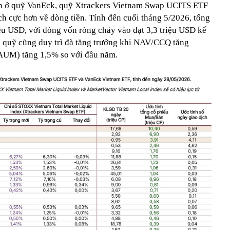
vốn ở quỹ VanEck, quỹ Xtrackers Vietnam Swap UCITS ETF
ch cực hơn về dòng tiền. Tính đến cuối tháng 5/2026, tổng
iệu USD, với dòng vốn ròng chảy vào đạt 3,3 triệu USD kể
a quỹ cũng duy trì đà tăng trưởng khi NAV/CCQ tăng
(AUM) tăng 1,5% so với đầu năm.