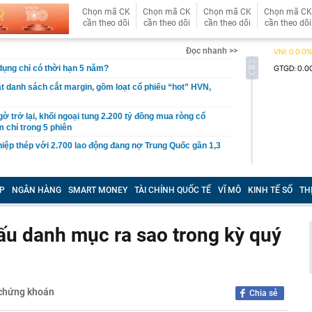
Chọn mã CK
Chọn mã CK
Chọn mã CK
Chọn mã CK
cần theo dõi
cần theo dõi
cần theo dõi
cần theo dõi
Đọc nhanh >>
 dụng chỉ có thời hạn 5 năm?
 danh sách cắt margin, gồm loạt cổ phiếu “hot” HVN,
gờ trở lại, khối ngoại tung 2.200 tỷ đồng mua ròng cổ
m chỉ trong 5 phiên
iệp thép với 2.700 lao động đang nợ Trung Quốc gần 1,3
an trọng đang trở lại trên thị trường chứng khoán
P
NGÂN HÀNG
SMART MONEY
TÀI CHÍNH QUỐC TẾ
VĨ MÔ
KINH TẾ SỐ
TH
 50 tuổi ăn cà tím mỗi ngày để chữa tiểu đường, 3 tháng
: "Ông ăn gì thế?"
 bán biệt thự 9 phòng ngủ ở TP.HCM giá gốc 600 tỷ, giảm
cấu danh mục ra sao trong kỳ quý
ng bố phim Tết 2027, nghe tên ai cũng quả quyết “chắc
phẩm”
pple giấu kín suốt 15 năm trên iPhone
 chứng khoán
Chia sẻ
àng nhiều gia đình không còn phơi quần áo ở ban công?
 ngoài trời đang được dùng theo 1 cách rất khác