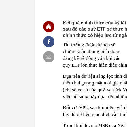
22:48
5 LOẠI rau que
nên cẩn thận 
22:28
CHÍNH THỨC: L
Kết quả chính thức của kỳ tái
nghỉ hè
sau đó các quỹ ETF sẽ thực h
22:25
Vì sao đồ ăn 
chính thức có hiệu lực từ ngà
22:07
Không cần tặn
huynh - giáo 
Thị trường được dự báo sẽ
22:03
Ukraine tập k
chứng kiến những biến động
của Nga
đáng kể về dòng vốn khi các
22:02
Nam NSND, Giá
quỹ ETF lớn thực hiện điều chỉn
vợ thiếu tá ké
21:51
Một ô tô biển
Dựa trên dữ liệu sàng lọc tính
định: Riêng t
thêm hai gương mặt mới gia nh
21:37
Tổng thống Tr
(chỉ số cơ sở của quỹ VanEck V
21:35
Du khách Tây:
việc bổ sung này dựa trên những 
nghiện rất cao
21:20
Miền Bắc sắp
Đối với VPL, sau khi niêm yết c
lũy đủ dữ liệu giao dịch cần thi
Trong khi đó, mã MSB của Ngân