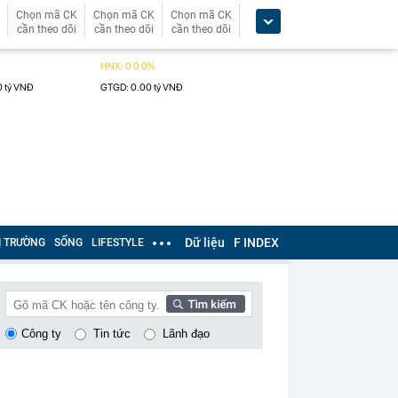
Chọn mã CK
Chọn mã CK
Chọn mã CK
cần theo dõi
cần theo dõi
cần theo dõi
Dữ liệu
F INDEX
Ị TRƯỜNG
SỐNG
LIFESTYLE
Công ty
Tin tức
Lãnh đạo