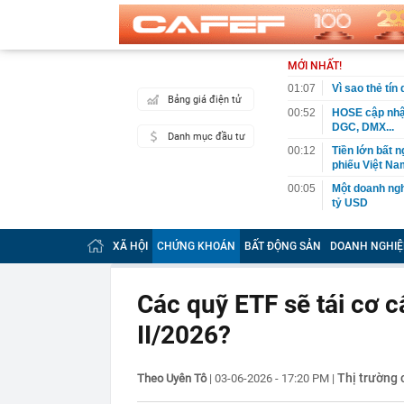
MỚI NHẤT!
01:07
Vì sao thẻ tín
Bảng giá điện tử
00:52
HOSE cập nhật
DGC, DMX...
Danh mục đầu tư
00:12
Tiền lớn bất n
phiếu Việt Na
00:05
Một doanh ngh
tỷ USD
00:04
Một yếu tố qu
XÃ HỘI
CHỨNG KHOÁN
BẤT ĐỘNG SẢN
DOANH NGHIỆ
23:40
Người đàn ông
sau bác sĩ hỏi
23:34
Nam ca sĩ rao
Các quỹ ETF sẽ tái cơ 
còn 400 tỷ
II/2026?
23:28
Trấn Thành cô
chắn là siêu 
23:14
Bí mật được A
Thị trường
Theo Uyên Tô
|
03-06-2026 - 17:20 PM
|
22:56
Vì sao ngày c
Vài mét vuông