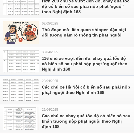
Hơn 200 chủ xe vượt đèn đỏ, chạy quá tốc
độ có biển số sau phải nộp phạt 'nguội'
theo Nghị định 168
07/05/2025
Thủ đoạn mới liên quan shipper, đặc biệt
đối tượng nắm rõ thông tin phạt nguội
30/04/2025
116 chủ xe vượt đèn đỏ, chạy quá tốc độ
có biển số sau phải nộp phạt 'nguội' theo
Nghị định 168
29/04/2025
Các chủ xe Hà Nội có biển số sau phải nộp
phạt nguội theo Nghị định 168
26/04/2025
Các chủ xe chạy quá tốc độ có biển số sau
khẩn trương nộp phạt nguội theo Nghị
định 168