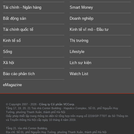
Tài chính - Ngân hàng
Smart Money
Bất động sản
Doanh nghiệp
Tài chính quốc tế
Kinh tế vĩ mô - Đầu tư
Kinh tế số
Thị trường
Sống
Lifestyle
Xã hội
Lịch sự kiện
Báo cáo phân tích
Watch List
eMagazine
© Copyright 2007 - 2026 -
Công ty Cổ phần VCCorp.
Tầng 17, 19, 20, 21 Toà nhà Center Building - Hapulico Complex, Số 01, phố Nguyễn Huy
Tưởng, phường Thanh Xuân, thành phố Hà Nội
Giấy phép thiết lập trang thông tin điện tử tổng hợp trên mạng số 2216/GP-TTĐT do Sở Thông tin
và Truyền thông Hà Nội cấp ngày 10 tháng 4 năm 2019.
Tầng 21, tòa nhà Center Building.
Địa chỉ: Số 01, phố Nguyễn Huy Tưởng, phường Thanh Xuân, thành phố Hà Nội