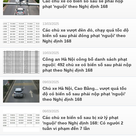
Các chủ xe có biển số sau sẽ phải nộp
phạt 'nguội' theo Nghị định 168
13/03/2025
Các chủ xe vượt đèn đỏ, chạy quá tốc độ
biển số sau phải đóng phạt 'nguội' theo
Nghị định 168
10/03/2025
Công an Hà Nội công bố danh sách phạt
nguội: 492 chủ xe có biển số sau phải nộp
phạt theo Nghị định 168
09/03/2025
Chủ xe Hà Nội, Cao Bằng... vượt quá tốc
độ có biển số sau phải nộp phạt 'nguội'
theo Nghị định 168
06/03/2025
Các chủ xe biển số sau bị xử lý phạt
'nguội' theo Nghị định 168: Có người 2
tuần vi phạm đến 7 lần