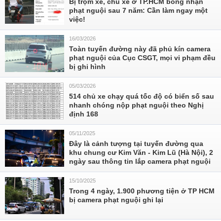
Bị trộm xe, chủ xe ở TP.HCM bỗng nhận
phạt nguội sau 7 năm: Cần làm ngay một
việc!
16/03/2026
Toàn tuyến đường này đã phủ kín camera
phạt nguội của Cục CSGT, mọi vi phạm đều
bị ghi hình
05/03/2026
514 chủ xe chạy quá tốc độ có biển số sau
nhanh chóng nộp phạt nguội theo Nghị
định 168
05/11/2025
Đây là cảnh tượng tại tuyến đường qua
khu chung cư Kim Văn - Kim Lũ (Hà Nội), 2
ngày sau thông tin lắp camera phạt nguội
15/10/2025
Trong 4 ngày, 1.900 phương tiện ở TP HCM
bị camera phạt nguội ghi lại