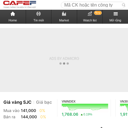
New
Home
Tin mới
Market
Watch list
Mở rộng
Giá vàng SJC
Giá bạc
VNINDEX
VN30
Mua vào
141,000
0%
1,768.06
1,91
0.19%
Bán ra
144,000
0%