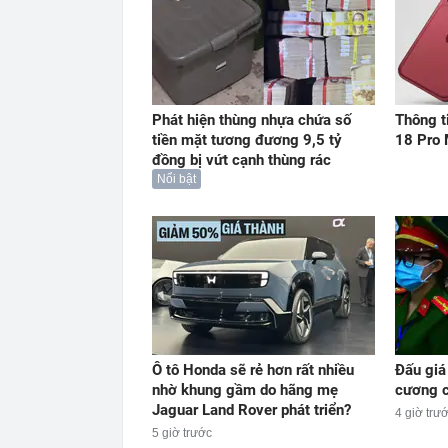
Phát hiện thùng nhựa chứa số
Thông t
tiền mặt tương đương 9,5 tỷ
18 Pro 
đồng bị vứt cạnh thùng rác
Nổi bật
Ô tô Honda sẽ rẻ hơn rất nhiều
Đấu giá
nhờ khung gầm do hãng mẹ
cương 
Jaguar Land Rover phát triển?
4 giờ trư
5 giờ trước