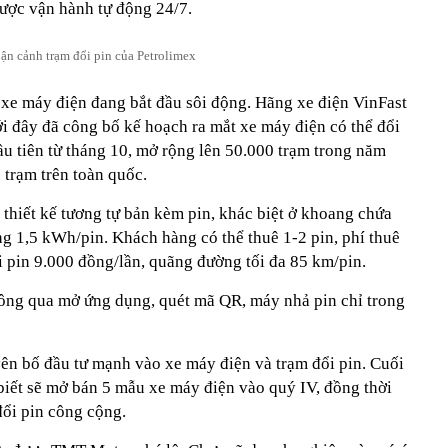
ược vận hành tự động 24/7.
ận cảnh trạm đổi pin của Petrolimex
n xe máy điện đang bắt đầu sôi động. Hãng xe điện VinFast
 đây đã công bố kế hoạch ra mắt xe máy điện có thể đổi
ầu tiên từ tháng 10, mở rộng lên 50.000 trạm trong năm
0 trạm trên toàn quốc.
thiết kế tương tự bản kèm pin, khác biệt ở khoang chứa
ng 1,5 kWh/pin. Khách hàng có thể thuê 1-2 pin, phí thuê
i pin 9.000 đồng/lần, quãng đường tối đa 85 km/pin.
thông qua mở ứng dụng, quét mã QR, máy nhả pin chỉ trong
n bố đầu tư mạnh vào xe máy điện và trạm đổi pin. Cuối
biết sẽ mở bán 5 mẫu xe máy điện vào quý IV, đồng thời
đổi pin công cộng.