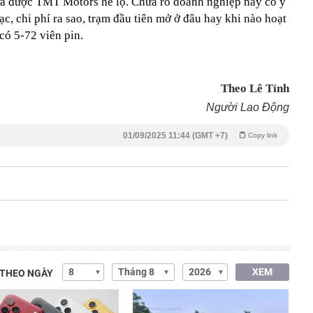
hưa được TMT Motors hé lộ. Chưa rõ doanh nghiệp này có ý
ạc, chi phí ra sao, trạm đầu tiên mở ở đâu hay khi nào hoạt
có 5-72 viên pin.
Theo Lê Tỉnh
Người Lao Động
01/09/2025 11:44 (GMT +7)
Copy link
XEM
 THEO NGÀY