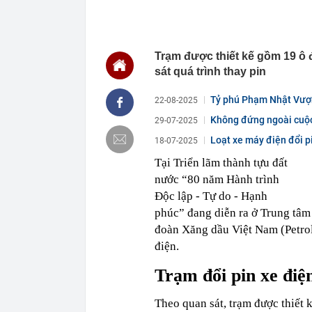
trên du thuyền
cao nhan sắc
17:07
Người đang dù
50 triệu đồng
Trạm được thiết kế gồm 19 ô 
16:51
Toàn cảnh nút
sát quá trình thay pin
vượt
16:51
Những tên gọ
Tỷ phú Phạm Nhật Vượng
22-08-2025
16:50
Căn nhà ở qu
Không đứng ngoài cuộc 
29-07-2025
16:44
Công bố nguy
Loạt xe máy điện đổi pi
18-07-2025
khiến 168 ngư
lá
Tại Triển lãm thành tựu đất
16:40
Khởi tố, cấm 
nước “80 năm Hành trình
Độc lập - Tự do - Hạnh
16:38
Bất chấp thán
dễ gặp quý nh
phúc” đang diễn ra ở Trung tâm
16:37
Người bán cá t
đoàn Xăng dầu Việt Nam (Petrol
bỏ qua, người
điện.
16:36
Omoda & Jaeco
triệu đồng
Trạm đổi pin xe điệ
16:33
Vì sao ngày c
cách làm vừa 
Theo quan sát, trạm được thiết 
mới