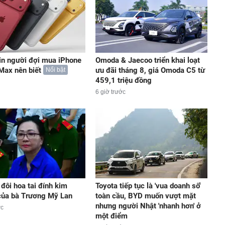
in người đợi mua iPhone
Omoda & Jaecoo triển khai loạt
Max nên biết
ưu đãi tháng 8, giá Omoda C5 từ
Nổi bật
459,1 triệu đồng
6 giờ trước
 đôi hoa tai đính kim
Toyota tiếp tục là 'vua doanh số'
của bà Trương Mỹ Lan
toàn cầu, BYD muốn vượt mặt
nhưng người Nhật 'nhanh hơn' ở
ớc
một điểm