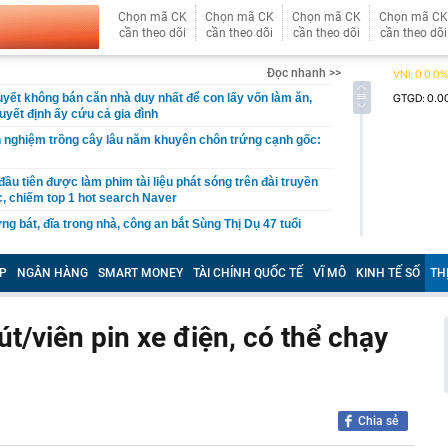
Chọn mã CK
Chọn mã CK
Chọn mã CK
Chọn mã CK
cần theo dõi
cần theo dõi
cần theo dõi
cần theo dõi
Đọc nhanh >>
quyết không bán căn nhà duy nhất để con lấy vốn làm ăn,
uyết định ấy cứu cả gia đình
 nghiệm trồng cây lâu năm khuyên chôn trứng cạnh gốc:
ầu tiên được làm phim tài liệu phát sóng trên đài truyền
, chiếm top 1 hot search Naver
ng bát, đĩa trong nhà, công an bắt Sùng Thị Dụ 47 tuổi
n mạng có "luật chơi" mới, người dùng cần lưu ý gì?
P
NGÂN HÀNG
SMART MONEY
TÀI CHÍNH QUỐC TẾ
VĨ MÔ
KINH TẾ SỐ
TH
g Nguyễn Văn Thắng: Xử lý đến cùng các vướng mắc,
nh nghiệp đi vòng
 hàng 8/8 tại MB, Sacombank, HDBank, Agribank,
t/viên pin xe điện, có thể chạy
BIDV, VietinBank,...
chối cho Ukraine dùng Starlink dẫn đường cho các đòn
n đen bóng, phong độ khiến trai trẻ "chạy dài": Alan Tam
yết đơn giản
Chia sẻ
per Beckham khoe visual xinh đẹp, thanh xuân mơn mởn