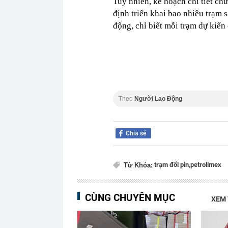
Tuy nhiên, kế hoạch chi tiết c
định triển khai bao nhiêu trạm s
động, chỉ biết mỗi trạm dự kiến 
Theo
Người Lao Động
Chia sẻ
trạm đổi pin,
petrolimex
Từ Khóa:
CÙNG CHUYÊN MỤC
XEM