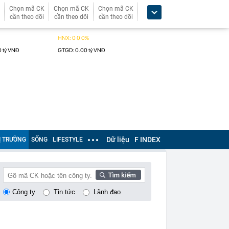
Chọn mã CK
Chọn mã CK
Chọn mã CK
cần theo dõi
cần theo dõi
cần theo dõi
Dữ liệu
F INDEX
Ị TRƯỜNG
SỐNG
LIFESTYLE
Công ty
Tin tức
Lãnh đạo