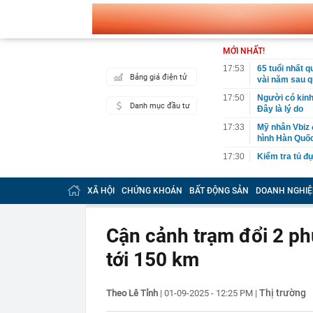
MỚI NHẤT!
17:53
65 tuổi nhất 
Bảng giá điện tử
vài năm sau q
17:50
Người có kinh
Danh mục đầu tư
Đây là lý do
17:33
Mỹ nhân Vbiz đ
hình Hàn Quốc
17:30
Kiểm tra tủ đự
17:30
Khi không gia
XÃ HỘI
CHỨNG KHOÁN
BẤT ĐỘNG SẢN
DOANH NGHIỆ
17:30
Phó Thủ tướn
không đẩy doa
17:28
Lãi suất ngân
Cận cảnh trạm đổi 2 phú
Vietcombank, 
tới 150 km
17:27
Elon Musk từ 
tập kích
17:24
75 tuổi tóc vẫ
Thị trường
Theo Lê Tỉnh
|
01-09-2025 - 12:25 PM
|
tiết lộ 3 bí qu
17:08
Tiểu thư Har