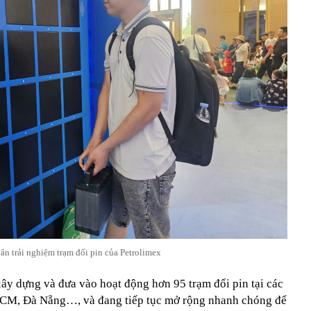
ân trải nghiệm trạm đổi pin của Petrolimex
ây dựng và đưa vào hoạt động hơn 95 trạm đổi pin tại các
HCM, Đà Nẵng…, và đang tiếp tục mở rộng nhanh chóng để