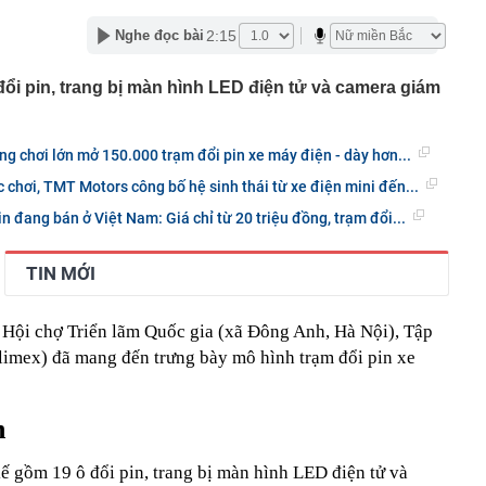
 triệu đô, đọ sắc cùng mẹ - Victoria ngoài 50 vẫn đỉnh
2:15
Nghe đọc bài
ng máy tính cần làm ngay điều này để tránh bị phạt tới
đổi pin, trang bị màn hình LED điện tử và camera giám
 giao ùn tắc bậc nhất Quy Nhơn được đề xuất làm cầu
i khác của Chùa Cầu Hội An
 chơi lớn mở 150.000 trạm đổi pin xe máy điện - dày hơn...
ê của Hari Won
chơi, TMT Motors công bố hệ sinh thái từ xe điện mini đến...
ên nhân vụ cháy chung cư ở Hồng Kông (Trung Quốc)
n đang bán ở Việt Nam: Giá chỉ từ 20 triệu đồng, trạm đổi...
ời tử vong sau 9 tháng: Chỉ bắt nguồn từ một đầu thuốc
TIN MỚI
xuất cảnh với chủ hộ kinh doanh Trang Dương
g 7 Âm lịch, 3 con giáp này vẫn được Thần tài che chở,
ân cuộc đời
 Hội chợ Triển lãm Quốc gia (xã Đông Anh, Hà Nội), Tập
iết lộ: 6 loại cá biển giá bình dân, người không biết hay
imex) đã mang đến trưng bày mô hình trạm đổi pin xe
 sành lại thích mua
o triển khai loạt ưu đãi tháng 8, giá Omoda C5 từ 459,1
n
àng nhiều gia đình không còn lát kín sân bằng gạch? 2
mát vừa thoát nước tốt đang dần trở thành xu hướng
kế gồm 19 ô đổi pin, trang bị màn hình LED điện tử và