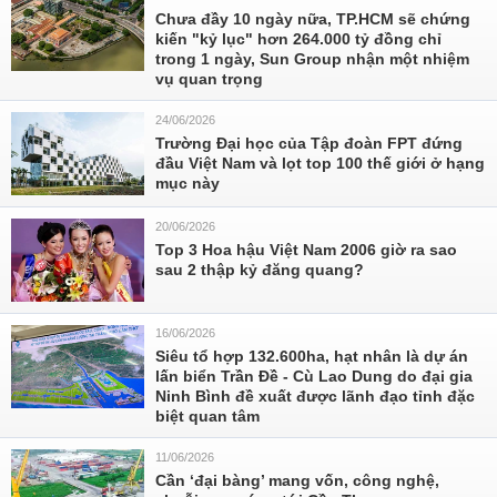
Chưa đầy 10 ngày nữa, TP.HCM sẽ chứng
kiến "kỷ lục" hơn 264.000 tỷ đồng chỉ
trong 1 ngày, Sun Group nhận một nhiệm
vụ quan trọng
24/06/2026
Trường Đại học của Tập đoàn FPT đứng
đầu Việt Nam và lọt top 100 thế giới ở hạng
mục này
20/06/2026
Top 3 Hoa hậu Việt Nam 2006 giờ ra sao
sau 2 thập kỷ đăng quang?
16/06/2026
Siêu tổ hợp 132.600ha, hạt nhân là dự án
lấn biển Trần Đề - Cù Lao Dung do đại gia
Ninh Bình đề xuất được lãnh đạo tỉnh đặc
biệt quan tâm
11/06/2026
Cần ‘đại bàng’ mang vốn, công nghệ,