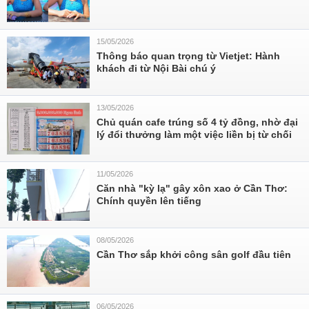
15/05/2026
Thông báo quan trọng từ Vietjet: Hành
khách đi từ Nội Bài chú ý
13/05/2026
Chủ quán cafe trúng số 4 tỷ đồng, nhờ đại
lý đổi thưởng làm một việc liền bị từ chối
11/05/2026
Căn nhà "kỳ lạ" gây xôn xao ở Cần Thơ:
Chính quyền lên tiếng
08/05/2026
Cần Thơ sắp khởi công sân golf đầu tiên
06/05/2026