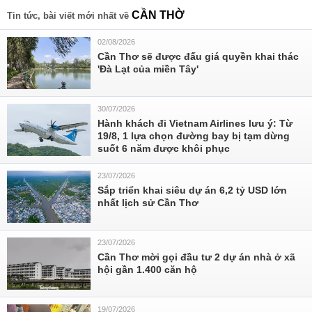
CẦN THỜ
Tin tức, bài viết mới nhất về
02/08/2026
Cần Thơ sẽ được đấu giá quyền khai thác
'Đà Lạt của miền Tây'
30/07/2026
Hành khách đi Vietnam Airlines lưu ý: Từ
19/8, 1 lựa chọn đường bay bị tạm dừng
suốt 6 năm được khôi phục
23/07/2026
Sắp triển khai siêu dự án 6,2 tỷ USD lớn
nhất lịch sử Cần Thơ
23/07/2026
Cần Thơ mời gọi đầu tư 2 dự án nhà ở xã
hội gần 1.400 căn hộ
19/07/2026