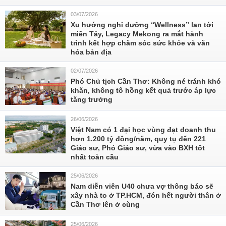
03/07/2026
Xu hướng nghỉ dưỡng “Wellness” lan tới
miền Tây, Legacy Mekong ra mắt hành
trình kết hợp chăm sóc sức khỏe và văn
hóa bản địa
02/07/2026
Phó Chủ tịch Cần Thơ: Không né tránh khó
khăn, không tô hồng kết quả trước áp lực
tăng trưởng
26/06/2026
Việt Nam có 1 đại học vùng đạt doanh thu
hơn 1.200 tỷ đồng/năm, quy tụ đến 221
Giáo sư, Phó Giáo sư, vừa vào BXH tốt
nhất toàn cầu
25/06/2026
Nam diễn viên U40 chưa vợ thông báo sẽ
xây nhà to ở TP.HCM, đón hết người thân ở
Cần Thơ lên ở cùng
25/06/2026