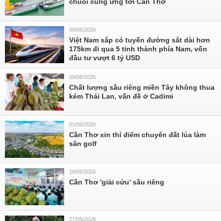
chuỗi cung ứng tới Cần Thơ
09/06/2026
Việt Nam sắp có tuyến đường sắt dài hơn
175km đi qua 5 tỉnh thành phía Nam, vốn
đầu tư vượt 6 tỷ USD
09/06/2026
Chất lượng sầu riêng miền Tây không thua
kém Thái Lan, vấn đề ở Cadimi
01/06/2026
Cần Thơ xin thí điểm chuyển đất lúa làm
sân golf
28/05/2026
Cần Thơ 'giải cứu' sầu riêng
27/05/2026