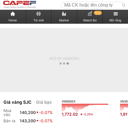
New
Home
Tin mới
Market
Watch list
Mở rộng
Giá vàng SJC
Giá bạc
VNINDEX
VN30
Mua
140,200
-0.07%
1,772.02
1,91
vào
-0.25%
Bán ra
143,200
-0.07%