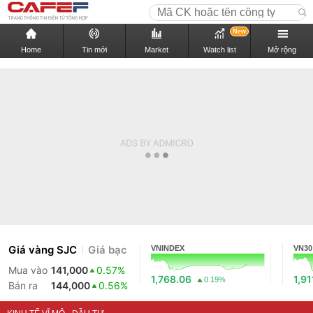
New
Home
Tin mới
Market
Watch list
Mở rộng
Giá vàng SJC
Giá bạc
VNINDEX
VN30
Mua vào
141,000
0.57%
1,768.06
1,91
0.19%
Bán ra
144,000
0.56%