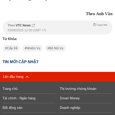
Theo Anh Văn
Copy link
Theo
VTC News
03/06/2025 12:00 (GMT +7)
Từ Khóa:
Cấp Xã
Nhiệm Vụ
Bộ Nội Vụ
TIN MỚI CẬP NHẬT
Lên đầu trang
Trang chủ
Thị trường chứng khoán
Tài chính - Ngân hàng
Smart Money
Bất động sản
Doanh nghiệp