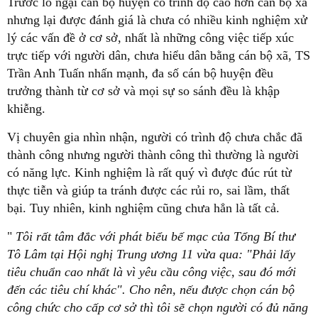
Trước lo ngại cán bộ huyện có trình độ cao hơn cán bộ xã
nhưng lại được đánh giá là chưa có nhiều kinh nghiệm xử
lý các vấn đề ở cơ sở, nhất là những công việc tiếp xúc
trực tiếp với người dân, chưa hiểu dân bằng cán bộ xã, TS
Trần Anh Tuấn nhấn mạnh, đa số cán bộ huyện đều
trưởng thành từ cơ sở và mọi sự so sánh đều là khập
khiễng.
Vị chuyên gia nhìn nhận, người có trình độ chưa chắc đã
thành công nhưng người thành công thì thường là người
có năng lực. Kinh nghiệm là rất quý vì được đúc rút từ
thực tiễn và giúp ta tránh được các rủi ro, sai lầm, thất
bại. Tuy nhiên, kinh nghiệm cũng chưa hẳn là tất cả.
"
Tôi rất tâm đắc với phát biểu bế mạc của Tổng Bí thư
Tô Lâm tại Hội nghị Trung ương 11 vừa qua: "Phải lấy
tiêu chuẩn cao nhất là vì yêu cầu công việc, sau đó mới
đến các tiêu chí khác". Cho nên, nếu được chọn cán bộ
công chức cho cấp cơ sở thì tôi sẽ chọn người có đủ năng