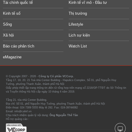
Tài chính quốc tế
Kinh tế vĩ mô - Đầu tư
Kinh tế số
Thị trường
Sống
Lifestyle
Xã hội
Lịch sự kiện
Báo cáo phân tích
Watch List
eMagazine
© Copyright 2007 - 2026 -
Công ty Cổ phần VCCorp.
Tầng 17, 19, 20, 21 Toà nhà Center Building - Hapulico Complex, Số 01, phố Nguyễn Huy
Tưởng, phường Thanh Xuân, thành phố Hà Nội
Giấy phép thiết lập trang thông tin điện tử tổng hợp trên mạng số 2216/GP-TTĐT do Sở Thông tin
và Truyền thông Hà Nội cấp ngày 10 tháng 4 năm 2019.
Tầng 21, tòa nhà Center Building.
Địa chỉ: Số 01, phố Nguyễn Huy Tưởng, phường Thanh Xuân, thành phố Hà Nội
Điện thoại: 024 7309 5555 Máy lẻ 292. Fax: 024-39744082
Email: info@cafef.vn
Chịu trách nhiệm quản lý nội dung:
Ông Nguyễn Thế Tân
Hỗ trợ quảng cáo :