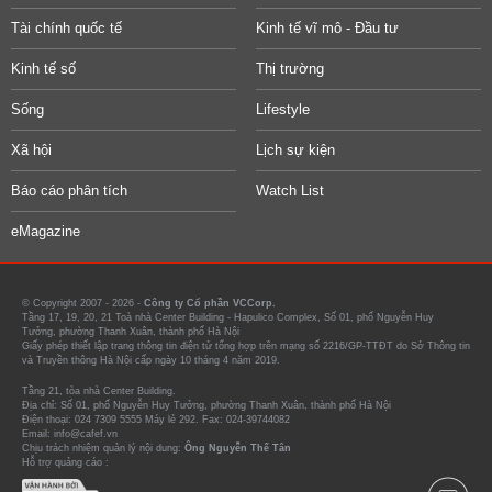
Tài chính quốc tế
Kinh tế vĩ mô - Đầu tư
Kinh tế số
Thị trường
Sống
Lifestyle
Xã hội
Lịch sự kiện
Báo cáo phân tích
Watch List
eMagazine
© Copyright 2007 - 2026 -
Công ty Cổ phần VCCorp.
Tầng 17, 19, 20, 21 Toà nhà Center Building - Hapulico Complex, Số 01, phố Nguyễn Huy
Tưởng, phường Thanh Xuân, thành phố Hà Nội
Giấy phép thiết lập trang thông tin điện tử tổng hợp trên mạng số 2216/GP-TTĐT do Sở Thông tin
và Truyền thông Hà Nội cấp ngày 10 tháng 4 năm 2019.
Tầng 21, tòa nhà Center Building.
Địa chỉ: Số 01, phố Nguyễn Huy Tưởng, phường Thanh Xuân, thành phố Hà Nội
Điện thoại: 024 7309 5555 Máy lẻ 292. Fax: 024-39744082
Email: info@cafef.vn
Chịu trách nhiệm quản lý nội dung:
Ông Nguyễn Thế Tân
Hỗ trợ quảng cáo :