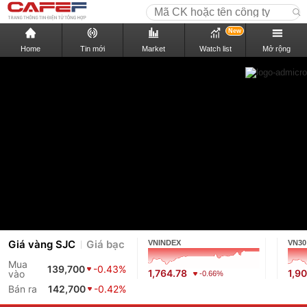
New
Home
Tin mới
Market
Watch list
Mở rộng
Giá vàng SJC
Giá bạc
VNINDEX
VN30
Mua
139,700
-0.43%
1,764.78
1,9
vào
-0.66%
Bán ra
142,700
-0.42%