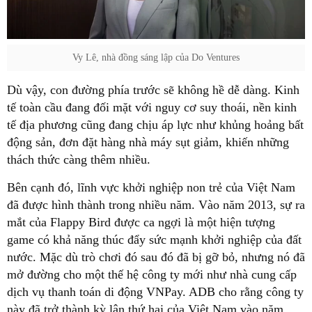
Vy Lê, nhà đồng sáng lập của Do Ventures
Dù vậy, con đường phía trước sẽ không hề dễ dàng. Kinh
tế toàn cầu đang đối mặt với nguy cơ suy thoái, nền kinh
tế địa phương cũng đang chịu áp lực như khủng hoảng bất
động sản, đơn đặt hàng nhà máy sụt giảm, khiến những
thách thức càng thêm nhiều.
Bên cạnh đó, lĩnh vực khởi nghiệp non trẻ của Việt Nam
đã được hình thành trong nhiều năm. Vào năm 2013, sự ra
mắt của Flappy Bird được ca ngợi là một hiện tượng
game có khả năng thúc đẩy sức mạnh khởi nghiệp của đất
nước. Mặc dù trò chơi đó sau đó đã bị gỡ bỏ, nhưng nó đã
mở đường cho một thế hệ công ty mới như nhà cung cấp
dịch vụ thanh toán di động VNPay. ADB cho rằng công ty
này đã trở thành kỳ lân thứ hai của Việt Nam vào năm