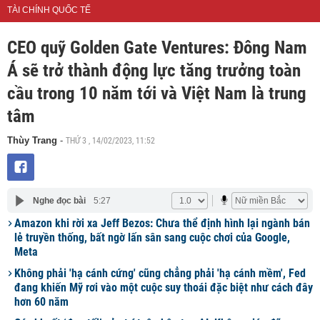
TÀI CHÍNH QUỐC TẾ
CEO quỹ Golden Gate Ventures: Đông Nam
Á sẽ trở thành động lực tăng trưởng toàn
cầu trong 10 năm tới và Việt Nam là trung
tâm
THỨ 3 , 14/02/2023, 11:52
Thùy Trang
-
Nghe đọc bài
5:27
Amazon khi rời xa Jeff Bezos: Chưa thể định hình lại ngành bán
lẻ truyền thống, bất ngờ lấn sân sang cuộc chơi của Google,
Meta
Không phải 'hạ cánh cứng' cũng chẳng phải 'hạ cánh mềm', Fed
đang khiến Mỹ rơi vào một cuộc suy thoái đặc biệt như cách đây
hơn 60 năm