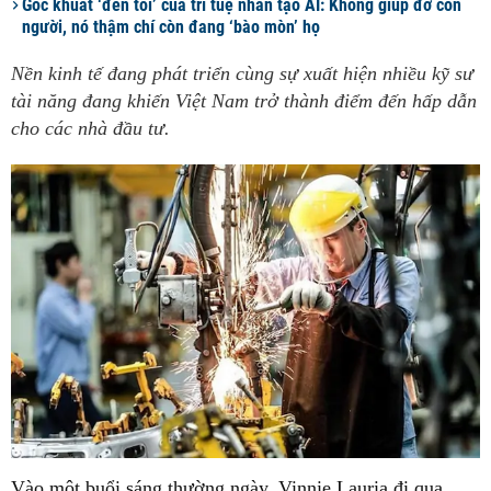
Góc khuất ‘đen tối’ của trí tuệ nhân tạo AI: Không giúp đỡ con
người, nó thậm chí còn đang ‘bào mòn’ họ
Nền kinh tế đang phát triển cùng sự xuất hiện nhiều kỹ sư
tài năng đang khiến Việt Nam trở thành điểm đến hấp dẫn
cho các nhà đầu tư.
Vào một buổi sáng thường ngày, Vinnie Lauria đi qua