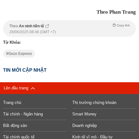
Theo Phan Trang
Copy link
Theo
An ninh tiền tệ
28/06/2025 08:46 (GMT +7)
Từ Khóa:
Gozo Express
TIN MỚI CẬP NHẬT
Lên đầu trang
Trang chủ
Thị trường chứng khoán
Tài chính - Ngân hàng
Smart Money
Bất động sản
Doanh nghiệp
Tài chính quốc tế
Kinh tế vĩ mô - Đầu tư