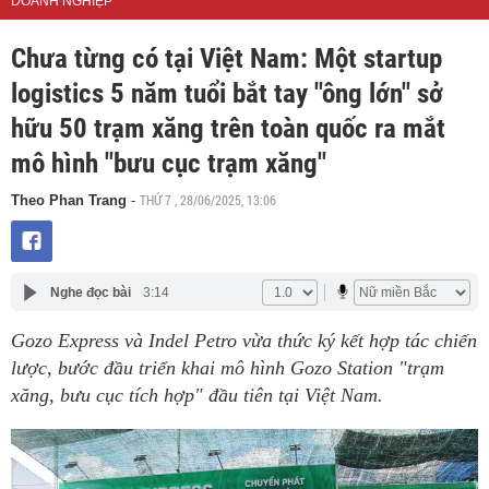
DOANH NGHIỆP
Chưa từng có tại Việt Nam: Một startup
logistics 5 năm tuổi bắt tay "ông lớn" sở
hữu 50 trạm xăng trên toàn quốc ra mắt
mô hình "bưu cục trạm xăng"
THỨ 7 , 28/06/2025, 13:06
Theo Phan Trang
-
Nghe đọc bài
3:14
Gozo Express và Indel Petro vừa thức ký kết hợp tác chiến
lược, bước đầu triển khai mô hình Gozo Station "trạm
xăng, bưu cục tích hợp" đầu tiên tại Việt Nam.