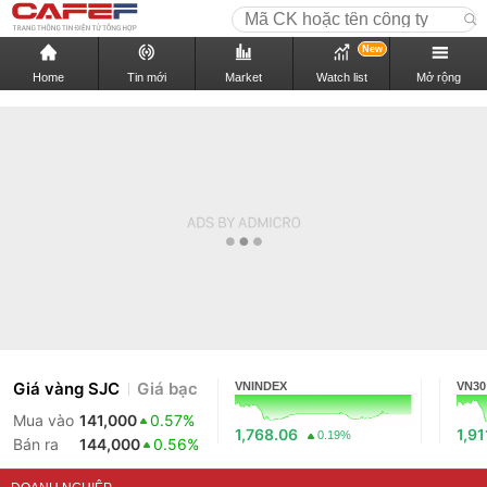
New
Home
Tin mới
Market
Watch list
Mở rộng
Giá vàng SJC
Giá bạc
VNINDEX
VN30
Mua vào
141,000
0.57%
1,768.06
1,91
0.19%
Bán ra
144,000
0.56%