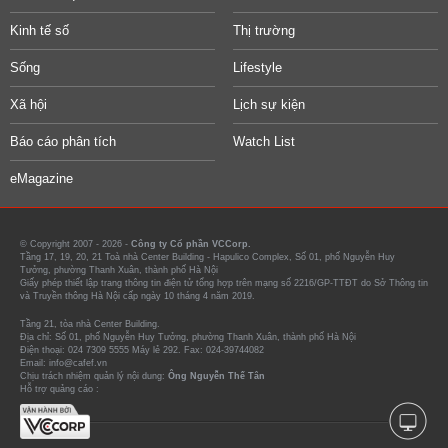
Kinh tế số
Thị trường
Sống
Lifestyle
Xã hội
Lịch sự kiện
Báo cáo phân tích
Watch List
eMagazine
© Copyright 2007 - 2026 -
Công ty Cổ phần VCCorp.
Tầng 17, 19, 20, 21 Toà nhà Center Building - Hapulico Complex, Số 01, phố Nguyễn Huy
Tưởng, phường Thanh Xuân, thành phố Hà Nội
Giấy phép thiết lập trang thông tin điện tử tổng hợp trên mạng số 2216/GP-TTĐT do Sở Thông tin
và Truyền thông Hà Nội cấp ngày 10 tháng 4 năm 2019.
Tầng 21, tòa nhà Center Building.
Địa chỉ: Số 01, phố Nguyễn Huy Tưởng, phường Thanh Xuân, thành phố Hà Nội
Điện thoại: 024 7309 5555 Máy lẻ 292. Fax: 024-39744082
Email: info@cafef.vn
Chịu trách nhiệm quản lý nội dung:
Ông Nguyễn Thế Tân
Hỗ trợ quảng cáo :