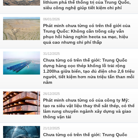
lithium phá thế thống trị của Trung Quốc,
siêu công nghệ giúp tiết kiệm chi phí
06/01/2026
Phát minh chưa từng có trên thế giới của
Trung Quốc: Không cần trồng cây vẫn
phục hồi hàng nghìn hecta sa mạc, hiệu
quả cao nhưng chi phí thấp
31/12/2025
Chưa từng có trên thế giới: Trung Quốc
dựng hàng cọc thép khổng lồ trải rộng
1.200ha giữa biển, tạo đủ điện cho 2,6 triệu
người, tiết kiệm hơn nửa triệu tấn than mỗi
năm
26/12/2025
Phát minh chưa từng có của công ty Mỹ:
tạo ra siêu vật liệu thay thế sắt thép, có thể
làm rung chuyển ngành xây dựng và giao
thông vận tải
21/12/2025
Chưa từng có trên thế giới: Trung Quốc