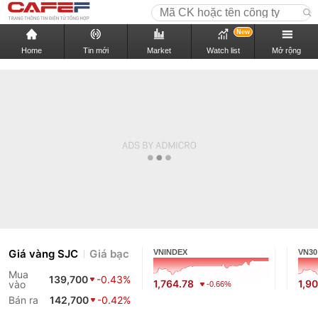
New
Home
Tin mới
Market
Watch list
Mở rộng
Giá vàng SJC
Giá bạc
VNINDEX
VN30
Mua
139,700
-0.43%
1,764.78
1,9
vào
-0.66%
Bán ra
142,700
-0.42%