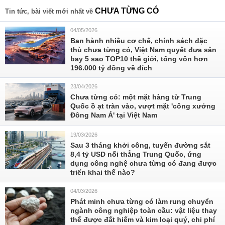
CHƯA TỪNG CÓ
Tin tức, bài viết mới nhất về
04/05/2026
Ban hành nhiều cơ chế, chính sách đặc
thù chưa từng có, Việt Nam quyết đưa sân
bay 5 sao TOP10 thế giới, tổng vốn hơn
196.000 tỷ đồng về đích
23/04/2026
Chưa từng có: một mặt hàng từ Trung
Quốc ồ ạt tràn vào, vượt mặt 'công xưởng
Đông Nam Á' tại Việt Nam
19/03/2026
Sau 3 tháng khởi công, tuyến đường sắt
8,4 tỷ USD nối thẳng Trung Quốc, ứng
dụng công nghệ chưa từng có đang được
triển khai thế nào?
04/03/2026
Phát minh chưa từng có làm rung chuyển
ngành công nghiệp toàn cầu: vật liệu thay
thế được đất hiếm và kim loại quý, chi phí