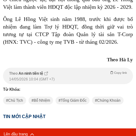
Việt làm thành viên HĐQT độc lập nhiệm kỳ 2026 - 2029.
Ông Lê Hồng Việt sinh năm 1988, trước khi được bổ
nhiệm đang làm Trợ lý HĐQT, đồng thời giữ vai trò
tương tự tại CTCP Tập đoàn Quản lý tài sản T-Corp
(HNX: TVC) - công ty mẹ TVB - từ tháng 02/2026.
Theo Hà Ly
Copy link
Theo
An ninh tiền tệ
14/05/2026 10:04 (GMT +7)
Từ Khóa:
Chủ Tịch
Bổ Nhiệm
Tổng Giám Đốc
Chứng Khoán
TIN MỚI CẬP NHẬT
Lên đầu trang