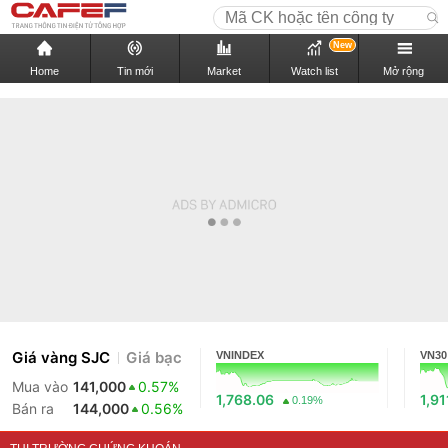
New
Home
Tin mới
Market
Watch list
Mở rộng
Giá vàng SJC
Giá bạc
VNINDEX
VN30
Mua vào
141,000
0.57%
1,768.06
1,91
0.19%
Bán ra
144,000
0.56%