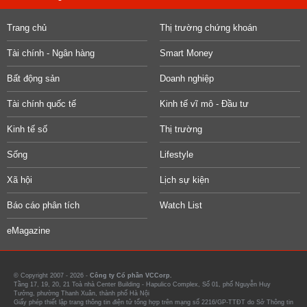
Trang chủ
Thị trường chứng khoán
Tài chính - Ngân hàng
Smart Money
Bất động sản
Doanh nghiệp
Tài chính quốc tế
Kinh tế vĩ mô - Đầu tư
Kinh tế số
Thị trường
Sống
Lifestyle
Xã hội
Lịch sự kiện
Báo cáo phân tích
Watch List
eMagazine
© Copyright 2007 - 2026 -
Công ty Cổ phần VCCorp.
Tầng 17, 19, 20, 21 Toà nhà Center Building - Hapulico Complex, Số 01, phố Nguyễn Huy
Tưởng, phường Thanh Xuân, thành phố Hà Nội
Giấy phép thiết lập trang thông tin điện tử tổng hợp trên mạng số 2216/GP-TTĐT do Sở Thông tin