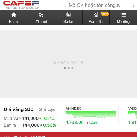
New
Home
Tin mới
Market
Watch list
Mở rộng
Giá vàng SJC
Giá bạc
VNINDEX
VN30
Mua vào
141,000
0.57%
1,768.06
1,91
0.19%
Bán ra
144,000
0.56%