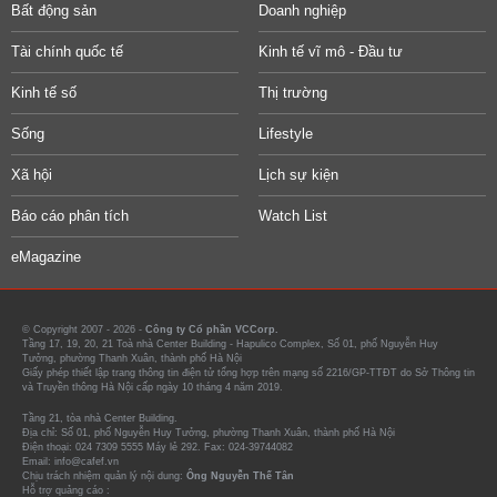
Bất động sản
Doanh nghiệp
Tài chính quốc tế
Kinh tế vĩ mô - Đầu tư
Kinh tế số
Thị trường
Sống
Lifestyle
Xã hội
Lịch sự kiện
Báo cáo phân tích
Watch List
eMagazine
© Copyright 2007 - 2026 -
Công ty Cổ phần VCCorp.
Tầng 17, 19, 20, 21 Toà nhà Center Building - Hapulico Complex, Số 01, phố Nguyễn Huy
Tưởng, phường Thanh Xuân, thành phố Hà Nội
Giấy phép thiết lập trang thông tin điện tử tổng hợp trên mạng số 2216/GP-TTĐT do Sở Thông tin
và Truyền thông Hà Nội cấp ngày 10 tháng 4 năm 2019.
Tầng 21, tòa nhà Center Building.
Địa chỉ: Số 01, phố Nguyễn Huy Tưởng, phường Thanh Xuân, thành phố Hà Nội
Điện thoại: 024 7309 5555 Máy lẻ 292. Fax: 024-39744082
Email: info@cafef.vn
Chịu trách nhiệm quản lý nội dung:
Ông Nguyễn Thế Tân
Hỗ trợ quảng cáo :