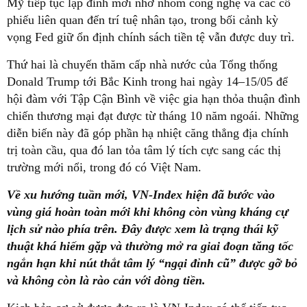
Mỹ tiếp tục lập đỉnh mới nhờ nhóm công nghệ và các cổ
phiếu liên quan đến trí tuệ nhân tạo, trong bối cảnh kỳ
vọng Fed giữ ổn định chính sách tiền tệ vẫn được duy trì.
Thứ hai là chuyến thăm cấp nhà nước của Tổng thống
Donald Trump tới Bắc Kinh trong hai ngày 14–15/05 để
hội đàm với Tập Cận Bình về việc gia hạn thỏa thuận đình
chiến thương mại đạt được từ tháng 10 năm ngoái. Những
diễn biến này đã góp phần hạ nhiệt căng thẳng địa chính
trị toàn cầu, qua đó lan tỏa tâm lý tích cực sang các thị
trường mới nổi, trong đó có Việt Nam.
Về xu hướng tuần mới, VN-Index hiện đã bước vào
vùng giá hoàn toàn mới khi không còn vùng kháng cự
lịch sử nào phía trên. Đây được xem là trạng thái kỹ
thuật khá hiếm gặp và thường mở ra giai đoạn tăng tốc
ngắn hạn khi nút thắt tâm lý “ngại đỉnh cũ” được gỡ bỏ
và không còn là rào cản với dòng tiền.