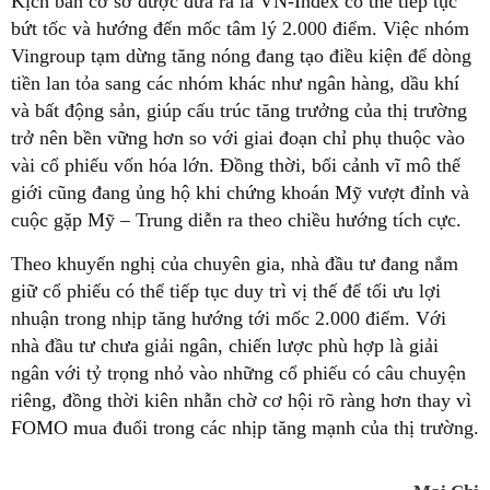
Kịch bản cơ sở được đưa ra là VN-Index có thể tiếp tục
bứt tốc và hướng đến mốc tâm lý 2.000 điểm. Việc nhóm
Vingroup tạm dừng tăng nóng đang tạo điều kiện để dòng
tiền lan tỏa sang các nhóm khác như ngân hàng, dầu khí
và bất động sản, giúp cấu trúc tăng trưởng của thị trường
trở nên bền vững hơn so với giai đoạn chỉ phụ thuộc vào
vài cổ phiếu vốn hóa lớn. Đồng thời, bối cảnh vĩ mô thế
giới cũng đang ủng hộ khi chứng khoán Mỹ vượt đỉnh và
cuộc gặp Mỹ – Trung diễn ra theo chiều hướng tích cực.
Theo khuyến nghị của chuyên gia, nhà đầu tư đang nắm
giữ cổ phiếu có thể tiếp tục duy trì vị thế để tối ưu lợi
nhuận trong nhịp tăng hướng tới mốc 2.000 điểm. Với
nhà đầu tư chưa giải ngân, chiến lược phù hợp là giải
ngân với tỷ trọng nhỏ vào những cổ phiếu có câu chuyện
riêng, đồng thời kiên nhẫn chờ cơ hội rõ ràng hơn thay vì
FOMO mua đuổi trong các nhịp tăng mạnh của thị trường.