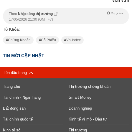
Mai Chi
Copy link
Theo
Nhịp sống thị trường
17/05/2026 21:30 (GMT +7)
Từ Khóa:
Chứng Khoán
Cổ Phiếu
Vn-Index
TIN MỚI CẬP NHẬT
Lên đầu trang
Trang chủ
Thị trường chứng khoán
Tài chính - Ngân hàng
Smart Money
Bất động sản
Doanh nghiệp
Tài chính quốc tế
Kinh tế vĩ mô - Đầu tư
Kinh tế số
Thị trường