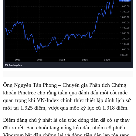
Ông Nguyễn Tấn Phong – Chuyên gia Phân tích Chứng
khoán Pinetree
cho rằng tuần qua đánh dấu một cột mốc
quan trọng khi VN-Index chính thức thiết lập đỉnh lịch sử
mới tại 1.925 điểm, vượt qua mốc kỷ lục cũ 1.918 điểm.
Điểm đáng chú ý nhất là cấu trúc dòng tiền đã có sự thay
đổi rõ rệt. Sau chuỗi tăng nóng kéo dài, nhóm cổ phiếu
Vingroup bắt đầu chững lại và dòng tiền dần lan tỏa sang