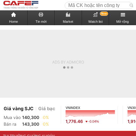
New
Home
Tin mới
Market
Watch list
Mở rộng
Giá vàng SJC
Giá bạc
VNINDEX
VN30
Mua vào
140,300
0%
1,776.46
1,9
-0.04%
Bán ra
143,300
0%