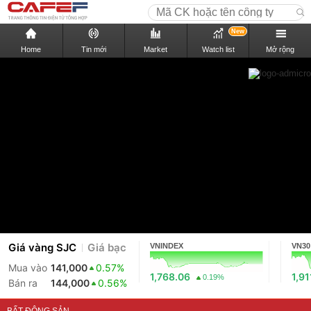
New
Home
Tin mới
Market
Watch list
Mở rộng
Giá vàng SJC
Giá bạc
VNINDEX
VN30
Mua vào
141,000
0.57%
1,768.06
1,91
0.19%
Bán ra
144,000
0.56%