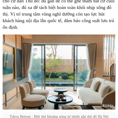
cho cư dân Thủ đô: đủ gần để có thể ghé thăm bất cứ cuối
tuần nào, đủ xa để tách biệt hoàn toàn khỏi nhịp sống đô
thị. Vị trí trung tâm vùng nghỉ dưỡng còn tạo lực hút
khách hàng nội địa lẫn quốc tế, đảm bảo công suất lưu trú
ổn định.
Tokyu Retreat - Biệt thự khoáng nóng tự nhiên gần thủ đô Hà Nội