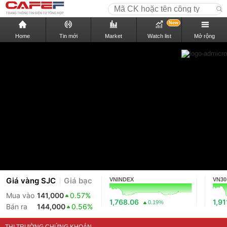
New
Home
Tin mới
Market
Watch list
Mở rộng
Giá vàng SJC
Giá bạc
VNINDEX
VN30
Mua vào
141,000
0.57%
1,768.06
1,91
0.19%
Bán ra
144,000
0.56%