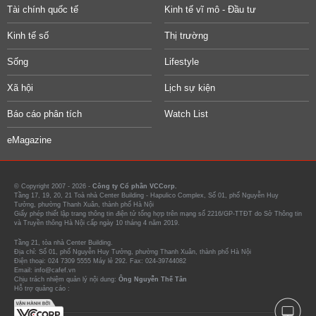
Tài chính quốc tế
Kinh tế vĩ mô - Đầu tư
Kinh tế số
Thị trường
Sống
Lifestyle
Xã hội
Lịch sự kiện
Báo cáo phân tích
Watch List
eMagazine
© Copyright 2007 - 2026 -
Công ty Cổ phần VCCorp.
Tầng 17, 19, 20, 21 Toà nhà Center Building - Hapulico Complex, Số 01, phố Nguyễn Huy
Tưởng, phường Thanh Xuân, thành phố Hà Nội
Giấy phép thiết lập trang thông tin điện tử tổng hợp trên mạng số 2216/GP-TTĐT do Sở Thông tin
và Truyền thông Hà Nội cấp ngày 10 tháng 4 năm 2019.
Tầng 21, tòa nhà Center Building.
Địa chỉ: Số 01, phố Nguyễn Huy Tưởng, phường Thanh Xuân, thành phố Hà Nội
Điện thoại: 024 7309 5555 Máy lẻ 292. Fax: 024-39744082
Email: info@cafef.vn
Chịu trách nhiệm quản lý nội dung:
Ông Nguyễn Thế Tân
Hỗ trợ quảng cáo :