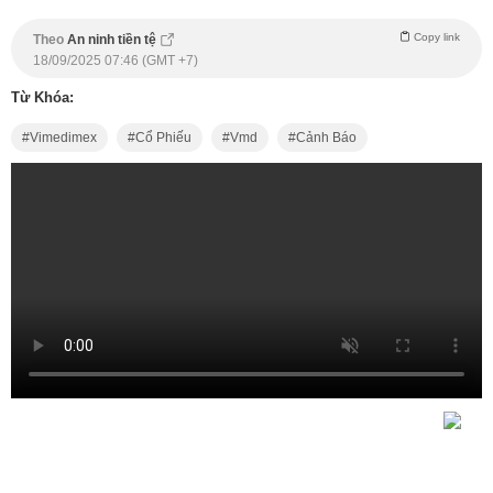
Copy link
Theo
An ninh tiền tệ
18/09/2025 07:46 (GMT +7)
Từ Khóa:
Vimedimex
Cổ Phiếu
Vmd
Cảnh Báo