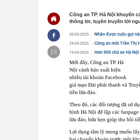
nhân là quóc 
21:51
Liên tiếp bạo
Công an TP. Hà Nội khuyến c
khai gì?
thông tin, tuyên truyền tới n
21:45
Mẹ đỡ đầu" củ
chính thương 
Nhận được cuộc gọi này
30-05-2025
21:40
Vì sao ít nhà
Công an mời Trần Thị 
29-05-2025
21:39
Mua viên nén đ
Hơn 900 chủ xe Hà Nội 
19-05-2025
21:33
Người thay th
Mới đây, Công an TP. Hà
21:30
Chiếc túi 60.
Nội cảnh báo xuất hiện
lưu niệm rẻ n
không muốn 
nhiều tài khoản Facebook
21:29
Chiếm đoạt 14
giả mạo Đài phát thanh và Truyề
21:29
4 vật vào nhà
tiền lừa đảo.
21:24
Làm việc với 
Theo đó, các đối tượng đã sử dụ
doanh nghiệp 
hình Hà Nội để lập các fanpage 
21:23
Bắt tạm giam 
nữ đồng nghi
lừa đảo, hứa hẹn giúp thu hồi ti
Lợi dụng tâm lý mong muốn lấy l
hại chuyển khoản trước một kho