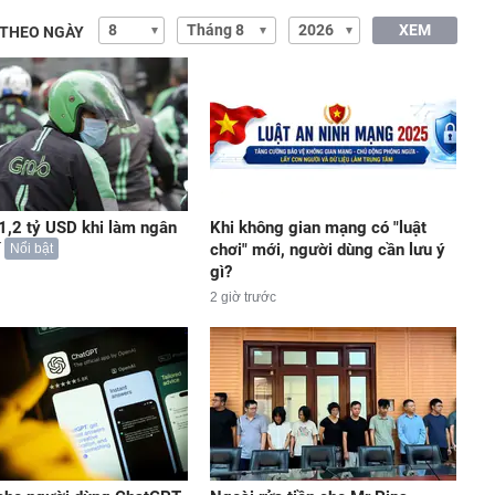
XEM
 THEO NGÀY
 1,2 tỷ USD khi làm ngân
Khi không gian mạng có "luật
chơi" mới, người dùng cần lưu ý
Nổi bật
gì?
2 giờ trước