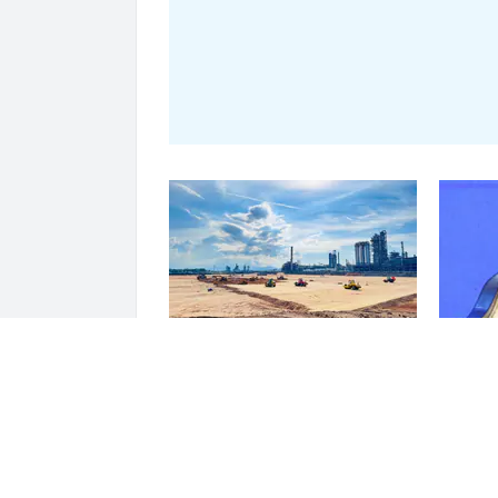
Dự án 1,5 tỷ USD của nhà máy
Dùng mộ
lọc dầu đầu tiên tại Việt Nam có
bán hàn
động thái quan trọng
và chi t
doanh k
Đại diệ
gì?