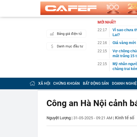
MỚI NHẤT!
22:17
Vì sao chưa th
Bảng giá điện tử
Lai?
22:16
Giá vàng mới 
Danh mục đầu tư
22:15
Vợ chồng chủ t
mất trắng 15 
22:15
Mỹ nhân người
chàng trai ké
22:10
Chữ “NAPAS” t
XÃ HỘI
CHỨNG KHOÁN
BẤT ĐỘNG SẢN
DOANH NGHIỆ
22:08
Người phụ nữ 
chuyển trả lạ
ngân hàng”
Công an Hà Nội cảnh b
22:01
NSƯT Hoài Lin
21:59
Bắt nguyên Tr
định cư
Kinh tế số
Nguyệt Lượng
|
31-05-2025 - 09:21 AM
|
21:59
Kênh TikTok ch
view: Vì sao 
21:52
Không phải Ng