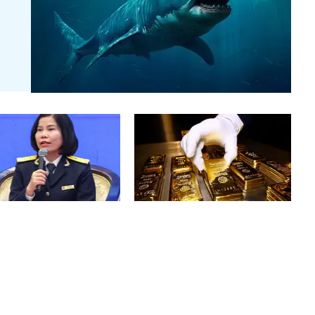
t tài khoản để nhận tiền
Thanh tra Chính phủ chuyển Bộ
g, tiền người thân chuyển
Công an thông tin 7 cá nhân bán
iêu gia đình, hộ kinh
vàng không rõ nguồn gốc, giao
hó xác định doanh thu:
dịch hơn 2.000 tỷ đồng, 6 doanh
n Cục Thuế khuyến nghị
nghiệp kê khai sai thuế