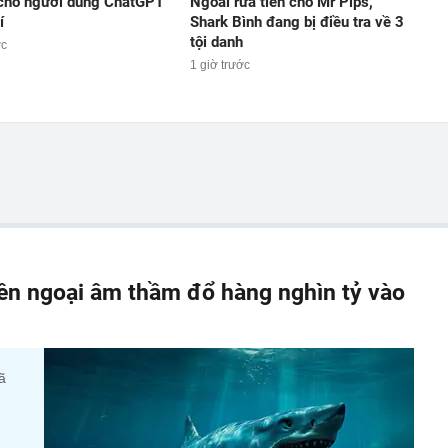
 cho người dùng ChatGPT
Ngoài rửa tiền cho Mr Pips,
í
Shark Bình đang bị điều tra về 3
tội danh
ớc
1 giờ trước
iền ngoại âm thầm đổ hàng nghìn tỷ vào
ã