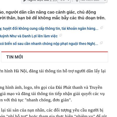
gia nào?
 hành dã man con riêng của nhân tình: Dương Đại Long
áo, người dân cần nâng cao cảnh giác, chủ động
gười thân, bạn bè để không mắc bẫy các thủ đoạn trên.
a giới makeup lao đao đổ nợ, mất quyền kiểm soát
hiệu của mình
, tuyệt đối không cung cấp thông tin, tài khoản ngân hàng...
 làm cửa chính và cửa sau thông thẳng với nhau?
Huỳnh Như và Danh Lợi lên làm việc
ông y trôi nổi về dán nhãn 'lương y' để tiêu thụ
có biển số sau cần nhanh chóng nộp phạt nguội theo Nghị...
ế NSƯT Thành Lộc làm giám đốc: "Tôi nói thẳng"
000 VNĐ bán được 1,78 triệu chiếc ở Hàn Quốc: Món quà
TIN MỚI
hất Myeongdong đang nói ra điều mà ngành miễn thuế
nghe
 tỷ đồng bằng chiêu huy động tiền cho vay đáo hạn
n hình Hà Nội, đăng tải thông tin hỗ trợ người dân lấy lại
 báo hiệu phong thủy xấu
thuế và hải quan, Phó Thủ tướng yêu cầu: Không đẩy
ng hình ảnh, logo, tên gọi của Đài Phát thanh và Truyền
‘đi vòng’
giả mạo và đăng tải thông tin tiếp nhận giải quyết các vụ
nhân viên quán bar Nguyễn Thanh Thiện SN 2004 và 2
ệp
ền với thủ tục "nhanh chóng, đơn giản".
ại tài sản của nạn nhân, các đối tượng yêu cầu người bị
ản "phí hỗ trợ" hoặc tham gia thực hiện "nhiệm vụ" để rút