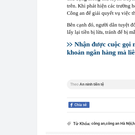
trên. Khi phát hiện các trường 
Công an để giải quyết vụ việc t
Bên cạnh đó, người dân tuyệt đố
lấy lại tiền bị lừa, tránh để bị 
Nhận được cuộc gọi nà
khoản ngân hàng mà liê
Theo
An ninh tiền tệ
Chia sẻ
công an,
công an Hà Nội,
h
Từ Khóa: