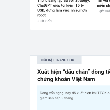
Tỉ phú sáng lập 'cá voi' Strategy:
Tin vui
ChatGPT giúp tôi kiếm 15 tỷ
miễn ph
USD, đừng làm việc nhiều hơn
1 giờ trư
robot
1 giờ trước
NỔI BẬT TRANG CHỦ
Xuất hiện “dấu chân” dòng t
chứng khoán Việt Nam
Dòng vốn ngoại này đã xuất hiện khi TTCK đ
giảm liên tiếp 2 tháng.