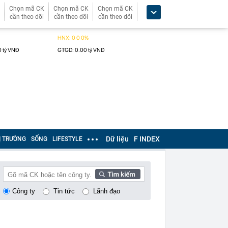
Chọn mã CK
Chọn mã CK
Chọn mã CK
cần theo dõi
cần theo dõi
cần theo dõi
Dữ liệu
F INDEX
Ị TRƯỜNG
SỐNG
LIFESTYLE
Công ty
Tin tức
Lãnh đạo