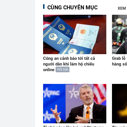
CÙNG CHUYÊN MỤC
XEM
Công an cảnh báo tới tất cả
Grab lỗ
người dân khi làm hộ chiếu
hàng số
online
Nổi bật