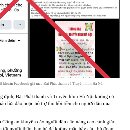
ài khoản Facebook giả mạo Đài Phát thanh và Truyền hình Hà Nội
g định, Đài Phát thanh và Truyền hình Hà Nội không có
báo lừa đảo hoặc hỗ trợ thu hồi tiền cho người dân qua
n Công an khuyến cáo người dân cần nâng cao cảnh giác,
n tới người thân, bạn bè để không mắc bẫy các thủ đoạn