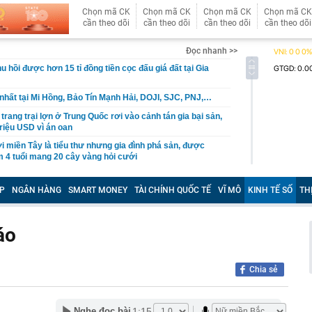
Chọn mã CK
Chọn mã CK
Chọn mã CK
Chọn mã CK
cần theo dõi
cần theo dõi
cần theo dõi
cần theo dõi
Đọc nhanh >>
u hồi được hơn 15 tỉ đồng tiền cọc đấu giá đất tại Gia
nhất tại Mi Hồng, Bảo Tín Mạnh Hải, DOJI, SJC, PNJ,…
rang trại lợn ở Trung Quốc rơi vào cảnh tán gia bại sản,
triệu USD vì án oan
 miền Tây là tiểu thư nhưng gia đình phá sản, được
m 4 tuổi mang 20 cây vàng hỏi cưới
rên thẻ ngân hàng nghĩa là gì?
P
NGÂN HÀNG
SMART MONEY
TÀI CHÍNH QUỐC TẾ
VĨ MÔ
KINH TẾ SỐ
TH
nhận được 97 triệu đồng tiền chuyển khoản nhầm liền
i, 30 ngày sau được công an thông báo: “Chị đang nợ tiền
áo
h đi xe máy chạy show, rất đắt show
ưởng ban quản lý chung cư ở TP.HCM lừa bán căn hộ tái
Chia sẻ
ỉ cách tự lấy bánh ở siêu thị, order mì cay… hút cả triệu
những chuyện tưởng ai cũng biết lại có sức hút?
1:15
Nghe đọc bài
a hay Mỹ, "quán quân" sử dụng điện từ năng lượng hạt