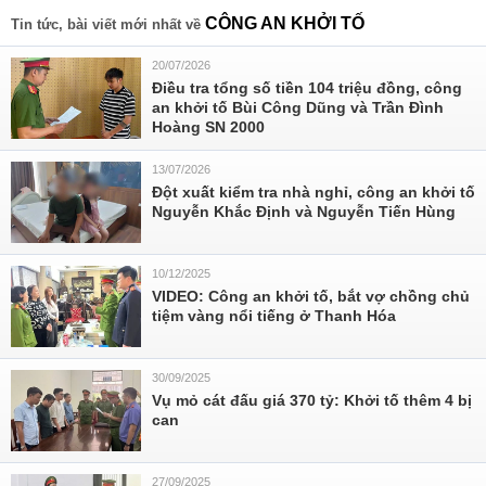
CÔNG AN KHỞI TỐ
Tin tức, bài viết mới nhất về
20/07/2026
Điều tra tổng số tiền 104 triệu đồng, công
an khởi tố Bùi Công Dũng và Trần Đình
Hoàng SN 2000
13/07/2026
Đột xuất kiểm tra nhà nghỉ, công an khởi tố
Nguyễn Khắc Định và Nguyễn Tiến Hùng
10/12/2025
VIDEO: Công an khởi tố, bắt vợ chồng chủ
tiệm vàng nổi tiếng ở Thanh Hóa
30/09/2025
Vụ mỏ cát đấu giá 370 tỷ: Khởi tố thêm 4 bị
can
27/09/2025