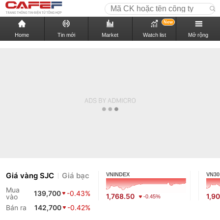
New
Home
Tin mới
Market
Watch list
Mở rộng
Giá vàng SJC
Giá bạc
VNINDEX
VN30
Mua
139,700
-0.43%
1,768.50
1,9
vào
-0.45%
Bán ra
142,700
-0.42%