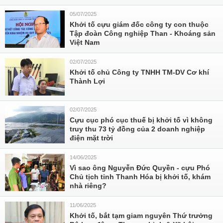
05/07/2025
Khởi tố cựu giám đốc công ty con thuộc
Tập đoàn Công nghiệp Than - Khoáng sản
Việt Nam
02/07/2025
Khởi tố chủ Công ty TNHH TM-DV Cơ khí
Thành Lợi
02/07/2025
Cựu cục phó cục thuế bị khởi tố vì không
truy thu 73 tỷ đồng của 2 doanh nghiệp
điện mặt trời
14/06/2025
Vì sao ông Nguyễn Đức Quyền - cựu Phó
Chủ tịch tỉnh Thanh Hóa bị khởi tố, khám
nhà riêng?
11/06/2025
Khởi tố, bắt tạm giam nguyên Thứ trưởng