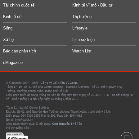
Tài chính quốc tế
Kinh tế vĩ mô - Đầu tư
Kinh tế số
Thị trường
Sống
Lifestyle
Xã hội
Lịch sự kiện
Báo cáo phân tích
Watch List
eMagazine
© Copyright 2007 - 2026 -
Công ty Cổ phần VCCorp.
Tầng 17, 19, 20, 21 Toà nhà Center Building - Hapulico Complex, Số 01, phố Nguyễn Huy
Tưởng, phường Thanh Xuân, thành phố Hà Nội
Giấy phép thiết lập trang thông tin điện tử tổng hợp trên mạng số 2216/GP-TTĐT do Sở Thông tin
và Truyền thông Hà Nội cấp ngày 10 tháng 4 năm 2019.
Tầng 21, tòa nhà Center Building.
Địa chỉ: Số 01, phố Nguyễn Huy Tưởng, phường Thanh Xuân, thành phố Hà Nội
Điện thoại: 024 7309 5555 Máy lẻ 292. Fax: 024-39744082
Email: info@cafef.vn
Chịu trách nhiệm quản lý nội dung:
Ông Nguyễn Thế Tân
Hỗ trợ quảng cáo :