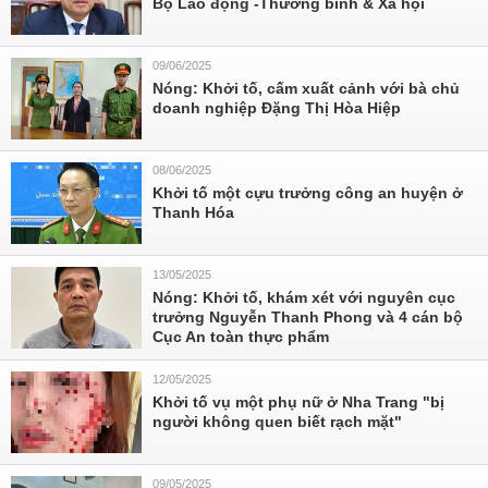
Bộ Lao động -Thương binh & Xã hội
09/06/2025
Nóng: Khởi tố, cấm xuất cảnh với bà chủ
doanh nghiệp Đặng Thị Hòa Hiệp
08/06/2025
Khởi tố một cựu trưởng công an huyện ở
Thanh Hóa
13/05/2025
Nóng: Khởi tố, khám xét với nguyên cục
trưởng Nguyễn Thanh Phong và 4 cán bộ
Cục An toàn thực phẩm
12/05/2025
Khởi tố vụ một phụ nữ ở Nha Trang "bị
người không quen biết rạch mặt"
09/05/2025