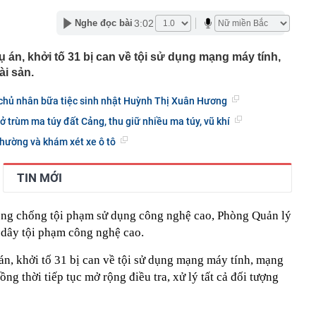
phú Phạm Nhật Vượng tham gia vào nền "kinh tế bạc" tỷ
 Nam
3:02
Nghe đọc bài
iều chỉnh dự án đường sắt Lào Cai - Hà Nội - Hải Phòng?
 án, khởi tố 31 bị can về tội sử dụng mạng máy tính,
 đám kể chuyện quá khứ với Bằng Kiều
ài sản.
ãi suất vào tháng 9
học thuộc BIG4 kinh tế miền Bắc có điểm chuẩn gần
 chủ nhân bữa tiệc sinh nhật Huỳnh Thị Xuân Hương
 30 điểm
ở trùm ma túy đất Cảng, thu giữ nhiều ma túy, vũ khí
 hàng HDBank mới nhất tháng 8/2026: Gửi kỳ hạn nào có
hất?
hường và khám xét xe ô tô
ư phía Bắc công bố điểm chuẩn từ 15 điểm, tung quỹ học
ng chào mừng tân sinh viên
TIN MỚI
dân trên cả nước cần đặc biệt cảnh giác trước loại
hị 508 chủ phương tiện vi phạm có biển số sau nhanh
ng chống tội phạm sử dụng công nghệ cao, Phòng Quản lý
t nguội theo Nghị định 168
 dây tội phạm công nghệ cao.
cất giấu tang vật của chủ hộ kinh doanh Huỳnh Hạ Thi
n, khởi tố 31 bị can về tội sử dụng mạng máy tính, mạng
ồng thời tiếp tục mở rộng điều tra, xử lý tất cả đối tượng