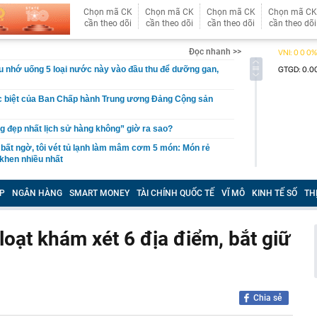
Chọn mã CK
Chọn mã CK
Chọn mã CK
Chọn mã CK
cần theo dõi
cần theo dõi
cần theo dõi
cần theo dõi
Đọc nhanh >>
 nhớ uống 5 loại nước này vào đầu thu để dưỡng gan,
c biệt của Ban Chấp hành Trung ương Đảng Cộng sản
 đẹp nhất lịch sử hàng không” giờ ra sao?
bất ngờ, tôi vét tủ lạnh làm mâm cơm 5 món: Món rẻ
 khen nhiều nhất
 "hot"
P
NGÂN HÀNG
SMART MONEY
TÀI CHÍNH QUỐC TẾ
VĨ MÔ
KINH TẾ SỐ
TH
 hợp được đóng bù BHXH để đủ điều kiện hưởng lương
 phê trà xanh" đang phủ sóng mạng xã hội Nhật: Vì sao
ạt khám xét 6 địa điểm, bắt giữ
in rằng nó giúp kiểm soát cân nặng?
ộ Công an thông tin 7 cá nhân giao dịch vàng khoảng
 trả cổ tức bằng cổ phiếu tỷ lệ 7%
Chia sẻ
un nước uống cần bỏ ngay