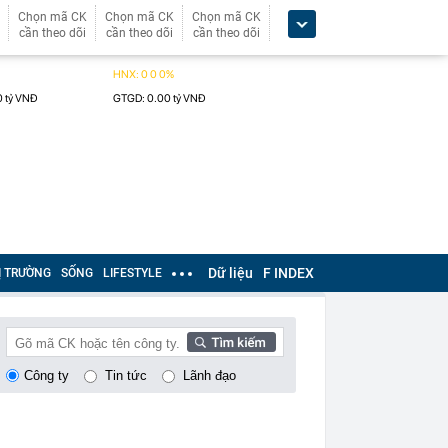
Chọn mã CK
Chọn mã CK
Chọn mã CK
cần theo dõi
cần theo dõi
cần theo dõi
Dữ liệu
F INDEX
Ị TRƯỜNG
SỐNG
LIFESTYLE
Công ty
Tin tức
Lãnh đạo