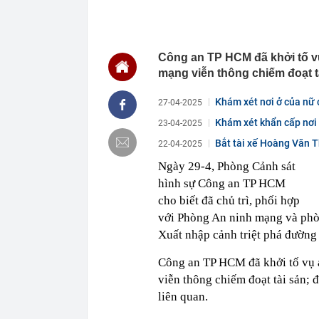
17:10
Ái nữ nhà tỷ 
USD của Việt
17:07
Vì sao phải đ
Công an TP HCM đã khởi tố vụ
17:04
Nữ ca sĩ đình
mạng viễn thông chiếm đoạt t
17:00
Fed khó tăng l
16:52
1 trường đại 
Khám xét nơi ở của nữ
27-04-2025
chạm ngưỡng
Khám xét khẩn cấp nơi 
23-04-2025
16:46
Lãi suất ngân
lãi suất cao n
Bắt tài xế Hoàng Văn T
22-04-2025
16:44
1 trường ĐH t
Ngày 29-4,
Phòng Cảnh sát
bổng 55 tỷ đồ
hình sự Công an TP HCM
16:43
Tất cả người 
camera sau
cho biết đã chủ trì, phối hợp
16:42
Công an đề ng
với Phòng An ninh mạng và phò
chóng nộp phạ
Xuất nhập cảnh triệt phá đường
16:41
Khám xét nơi 
Công an TP HCM đã khởi tố vụ á
viễn thông chiếm đoạt tài sản; đ
liên quan.