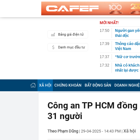
MỚI NHẤT!
17:50
Người gan yếu
Bảng giá điện tử
thải độc
17:39
Thông cáo đặ
Danh mục đầu tư
Việt Nam
17:37
“Nữ cơ trưởng
17:32
Nhà có khách 
nhất lại được
17:30
Ngành AI đang
XÃ HỘI
CHỨNG KHOÁN
BẤT ĐỘNG SẢN
DOANH NGHIỆ
17:30
Những trường
hưu
17:24
Thức uống "cà
Công an TP HCM đồng lo
nhiều người t
31 người
17:15
TTCP chuyển B
2.084 tỷ đồng
17:15
Transimex sắp
Xã hội
Theo Phạm Dũng
|
29-04-2025 - 14:43 PM
|
17:11
3 thói quen đ