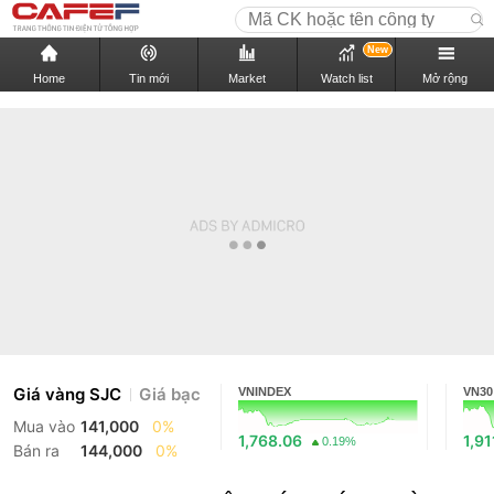
New
Home
Tin mới
Market
Watch list
Mở rộng
Giá vàng SJC
Giá bạc
VNINDEX
VN30
Mua vào
141,000
0%
1,768.06
1,91
0.19%
Bán ra
144,000
0%