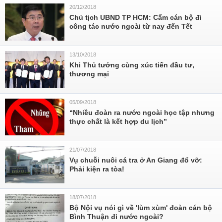
20/12/2018
Chủ tịch UBND TP HCM: Cấm cán bộ đi
công tác nước ngoài từ nay đến Tết
13/10/2018
Khi Thủ tướng cùng xúc tiến đầu tư,
thương mại
05/09/2018
“Nhiều đoàn ra nước ngoài học tập nhưng
thực chất là kết hợp du lịch”
21/07/2018
Vụ chuỗi nuôi cá tra ở An Giang đổ vỡ:
Phải kiện ra tòa!
18/07/2018
Bộ Nội vụ nói gì về 'lùm xùm' đoàn cán bộ
Bình Thuận đi nước ngoài?