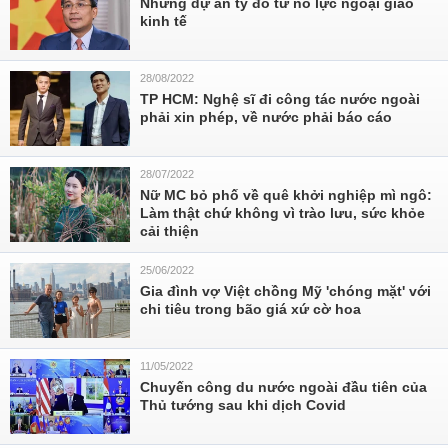
Những dự án tỷ đô từ nỗ lực ngoại giao
kinh tế
28/08/2022
TP HCM: Nghệ sĩ đi công tác nước ngoài
phải xin phép, về nước phải báo cáo
28/07/2022
Nữ MC bỏ phố về quê khởi nghiệp mì ngô:
Làm thật chứ không vì trào lưu, sức khỏe
cải thiện
25/06/2022
Gia đình vợ Việt chồng Mỹ 'chóng mặt' với
chi tiêu trong bão giá xứ cờ hoa
11/05/2022
Chuyến công du nước ngoài đầu tiên của
Thủ tướng sau khi dịch Covid