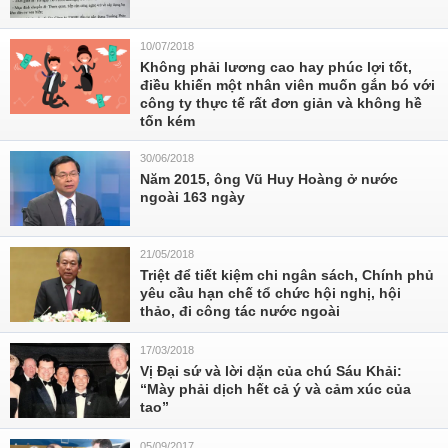
10/07/2018
Không phải lương cao hay phúc lợi tốt,
điều khiến một nhân viên muốn gắn bó với
công ty thực tế rất đơn giản và không hề
tốn kém
30/06/2018
Năm 2015, ông Vũ Huy Hoàng ở nước
ngoài 163 ngày
21/05/2018
Triệt để tiết kiệm chi ngân sách, Chính phủ
yêu cầu hạn chế tổ chức hội nghị, hội
thảo, đi công tác nước ngoài
17/03/2018
Vị Đại sứ và lời dặn của chú Sáu Khải:
“Mày phải dịch hết cả ý và cảm xúc của
tao”
05/09/2017