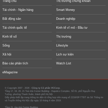
Trang chủ
Thị trường chứng khoán
Tài chính - Ngân hàng
Smart Money
Bất động sản
Doanh nghiệp
Tài chính quốc tế
Kinh tế vĩ mô - Đầu tư
Kinh tế số
Thị trường
Sống
Lifestyle
Xã hội
Lịch sự kiện
Báo cáo phân tích
Watch List
eMagazine
© Copyright 2007 - 2026 -
Công ty Cổ phần VCCorp.
Tầng 17, 19, 20, 21 Toà nhà Center Building - Hapulico Complex, Số 01, phố Nguyễn Huy
Tưởng, phường Thanh Xuân, thành phố Hà Nội
Giấy phép thiết lập trang thông tin điện tử tổng hợp trên mạng số 2216/GP-TTĐT do Sở Thông tin
và Truyền thông Hà Nội cấp ngày 10 tháng 4 năm 2019.
Tầng 21, tòa nhà Center Building.