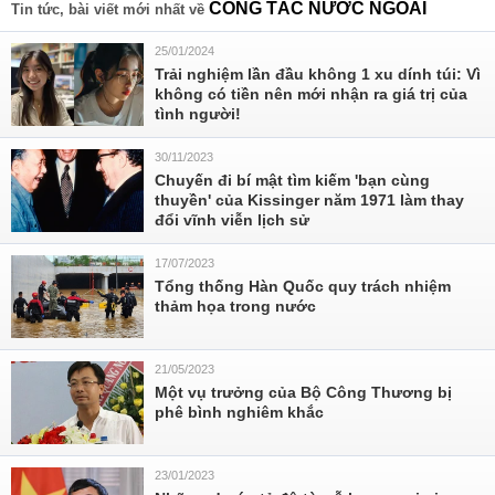
CÔNG TÁC NƯỚC NGOÀI
Tin tức, bài viết mới nhất về
25/01/2024
Trải nghiệm lần đầu không 1 xu dính túi: Vì
không có tiền nên mới nhận ra giá trị của
tình người!
30/11/2023
Chuyến đi bí mật tìm kiếm 'bạn cùng
thuyền' của Kissinger năm 1971 làm thay
đổi vĩnh viễn lịch sử
17/07/2023
Tổng thống Hàn Quốc quy trách nhiệm
thảm họa trong nước
21/05/2023
Một vụ trưởng của Bộ Công Thương bị
phê bình nghiêm khắc
23/01/2023