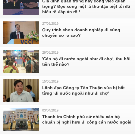
Gia đình quan trọng hay công việc quan
trọng? Đọc xong một lá thư đặc biệt tôi đã
hiểu rõ đáp án rồi!
27/09/2019
Quy trình chọn doanh nghiệp đi cùng
chuyên cơ ra sao?
29/05/2019
'Cán bộ đi nước ngoài như đi chợ', thu hồi
tiền thế nào?
15/05/2019
Lãnh đạo Công ty Tân Thuận vừa bị bắt
từng ‘đi nước ngoài như đi chợ’
03/04/2019
Thanh tra Chính phủ cử nhiều cán bộ
chuẩn bị nghỉ hưu đi công cán nước ngoài