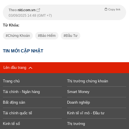
Copy link
Theo
nld.com.vn
03/09/2025 14:48 (GMT +7)
Từ Khóa:
Chứng Khoán
Bảo Hiểm
Đầu Tư
TIN MỚI CẬP NHẬT
Lên đầu trang
Trang chủ
Thị trường chứng khoán
Tài chính - Ngân hàng
Smart Money
Bất động sản
Doanh nghiệp
Tài chính quốc tế
Kinh tế vĩ mô - Đầu tư
Kinh tế số
Thị trường