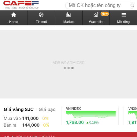
New
Home
Tin mới
Market
Watch list
Mở rộng
Giá vàng SJC
Giá bạc
VNINDEX
VN30
Mua vào
141,000
0%
1,768.06
1,91
0.19%
Bán ra
144,000
0%