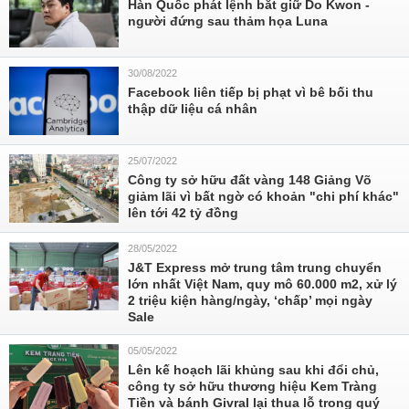
Hàn Quốc phát lệnh bắt giữ Do Kwon -
người đứng sau thảm họa Luna
30/08/2022
Facebook liên tiếp bị phạt vì bê bối thu
thập dữ liệu cá nhân
25/07/2022
Công ty sở hữu đất vàng 148 Giảng Võ
giảm lãi vì bất ngờ có khoản "chi phí khác"
lên tới 42 tỷ đồng
28/05/2022
J&T Express mở trung tâm trung chuyển
lớn nhất Việt Nam, quy mô 60.000 m2, xử lý
2 triệu kiện hàng/ngày, ‘chấp’ mọi ngày
Sale
05/05/2022
Lên kế hoạch lãi khủng sau khi đổi chủ,
công ty sở hữu thương hiệu Kem Tràng
Tiền và bánh Givral lại thua lỗ trong quý