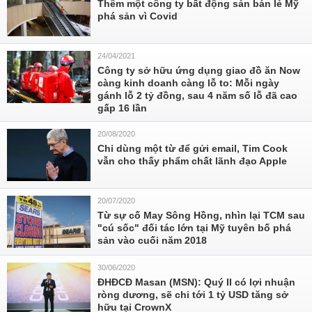
Thêm một công ty bất động sản bán lẻ Mỹ
phá sản vì Covid
24/04/2021
Công ty sở hữu ứng dụng giao đồ ăn Now
càng kinh doanh càng lỗ to: Mỗi ngày
gánh lỗ 2 tỷ đồng, sau 4 năm số lỗ đã cao
gấp 16 lần
20/08/2020
Chỉ dùng một từ để gửi email, Tim Cook
vẫn cho thấy phẩm chất lãnh đạo Apple
20/07/2020
Từ sự cố May Sông Hồng, nhìn lại TCM sau
"cú sốc" đối tác lớn tại Mỹ tuyên bố phá
sản vào cuối năm 2018
30/06/2020
ĐHĐCĐ Masan (MSN): Quý II có lợi nhuận
ròng dương, sẽ chi tới 1 tỷ USD tăng sở
hữu tại CrownX