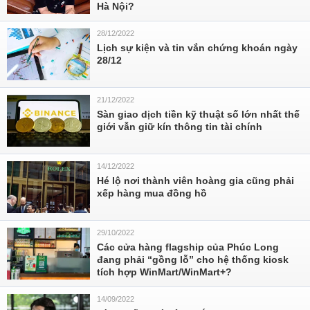
Hà Nội?
28/12/2022
Lịch sự kiện và tin vắn chứng khoán ngày
28/12
21/12/2022
Sàn giao dịch tiền kỹ thuật số lớn nhất thế
giới vẫn giữ kín thông tin tài chính
14/12/2022
Hé lộ nơi thành viên hoàng gia cũng phải
xếp hàng mua đồng hồ
29/10/2022
Các cửa hàng flagship của Phúc Long
đang phải “gồng lỗ” cho hệ thống kiosk
tích hợp WinMart/WinMart+?
14/09/2022