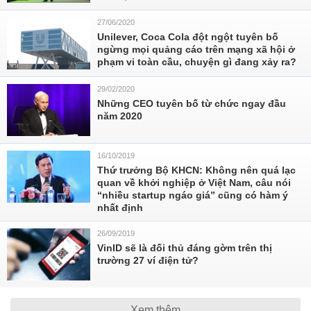
27/06/2020
Unilever, Coca Cola đột ngột tuyên bố
ngừng mọi quảng cáo trên mạng xã hội ở
phạm vi toàn cầu, chuyện gì đang xảy ra?
29/02/2020
Những CEO tuyên bố từ chức ngay đầu
năm 2020
16/10/2019
Thứ trưởng Bộ KHCN: Không nên quá lạc
quan về khởi nghiệp ở Việt Nam, câu nói
“nhiều startup ngáo giá” cũng có hàm ý
nhất định
26/09/2019
VinID sẽ là đối thủ đáng gờm trên thị
trường 27 ví điện tử?
Xem thêm