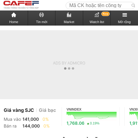
New
Home
Tin mới
Market
Watch list
Mở rộng
Giá vàng SJC
Giá bạc
VNINDEX
VN30
Mua vào
141,000
0%
1,768.06
1,91
0.19%
Bán ra
144,000
0%