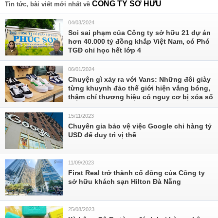
CÔNG TY SỞ HỮU
Tin tức, bài viết mới nhất về
04/03/2024
Soi sai phạm của Công ty sở hữu 21 dự án
hơn 40.000 tỷ đồng khắp Việt Nam, có Phó
TGĐ chỉ học hết lớp 4
06/01/2024
Chuyện gì xảy ra với Vans: Những đôi giày
từng khuynh đảo thế giới hiện vắng bóng,
thậm chí thương hiệu có nguy cơ bị xóa sổ
15/11/2023
Chuyên gia bảo vệ việc Google chi hàng tỷ
USD để duy trì vị thế
11/09/2023
First Real trở thành cổ đông của Công ty
sở hữu khách sạn Hilton Đà Nẵng
25/08/2023