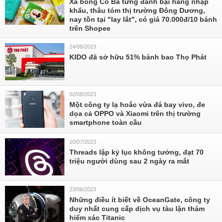
Xà bông Cô Ba từng đánh bại hàng nhập
khẩu, thâu tóm thị trường Đông Dương,
nay tồn tại "lay lắt", có giá 70.000đ/10 bánh
trên Shopee
24/08/2023
KIDO đã sở hữu 51% bánh bao Thọ Phát
02/08/2023
Một công ty lạ hoắc vừa đá bay vivo, đe
dọa cả OPPO và Xiaomi trên thị trường
smartphone toàn cầu
10/07/2023
Threads lập kỷ lục không tưởng, đạt 70
triệu người dùng sau 2 ngày ra mắt
23/06/2023
Những điều ít biết về OceanGate, công ty
duy nhất cung cấp dịch vụ tàu lặn thám
hiểm xác Titanic