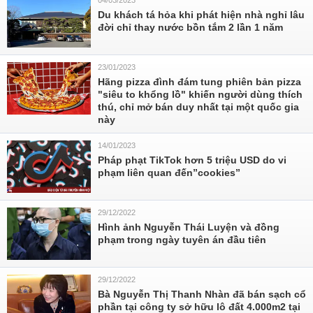
04/03/2023
Du khách tá hỏa khi phát hiện nhà nghỉ lâu
đời chỉ thay nước bồn tắm 2 lần 1 năm
23/01/2023
Hãng pizza đình đám tung phiên bản pizza
"siêu to khổng lồ" khiến người dùng thích
thú, chỉ mở bán duy nhất tại một quốc gia
này
14/01/2023
Pháp phạt TikTok hơn 5 triệu USD do vi
phạm liên quan đến”cookies”
29/12/2022
Hình ảnh Nguyễn Thái Luyện và đồng
phạm trong ngày tuyên án đầu tiên
29/12/2022
Bà Nguyễn Thị Thanh Nhàn đã bán sạch cổ
phần tại công ty sở hữu lô đất 4.000m2 tại