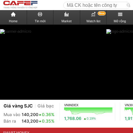
New
Home
Tin mới
Market
Watch list
Mở rộng
Giá vàng SJC
Giá bạc
VNINDEX
VN30
Mua vào
140,200
0.36%
1,768.06
1,91
0.19%
Bán ra
143,200
0.35%