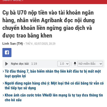
SMART MONEY
Cụ bà U70 nộp tiền vào tài khoản ngân
hàng, nhân viên Agribank đọc nội dung
chuyển khoản liền ngừng giao dịch và
được trao bằng khen
THỨ 4 , 02/07/2025, 20:29
Linh San (TH)
-
Nghe đọc bài
1:19
Từ đầu tháng 7, bảo hiểm nhân thọ liên kết đầu tư bị mất một
loạt quyền lợi
Người dùng ngân hàng chú ý: Một loại thẻ có dải băng từ vẫn có
thể tiếp tục sử dụng
Khoe ảnh căn cước trên VNeID lên mạng là tự tay đưa thông tin
cho kẻ xấu