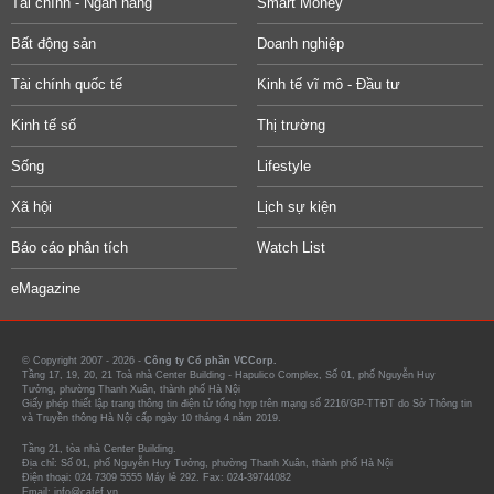
Tài chính - Ngân hàng
Smart Money
Bất động sản
Doanh nghiệp
Tài chính quốc tế
Kinh tế vĩ mô - Đầu tư
Kinh tế số
Thị trường
Sống
Lifestyle
Xã hội
Lịch sự kiện
Báo cáo phân tích
Watch List
eMagazine
© Copyright 2007 - 2026 -
Công ty Cổ phần VCCorp.
Tầng 17, 19, 20, 21 Toà nhà Center Building - Hapulico Complex, Số 01, phố Nguyễn Huy
Tưởng, phường Thanh Xuân, thành phố Hà Nội
Giấy phép thiết lập trang thông tin điện tử tổng hợp trên mạng số 2216/GP-TTĐT do Sở Thông tin
và Truyền thông Hà Nội cấp ngày 10 tháng 4 năm 2019.
Tầng 21, tòa nhà Center Building.
Địa chỉ: Số 01, phố Nguyễn Huy Tưởng, phường Thanh Xuân, thành phố Hà Nội
Điện thoại: 024 7309 5555 Máy lẻ 292. Fax: 024-39744082
Email: info@cafef.vn