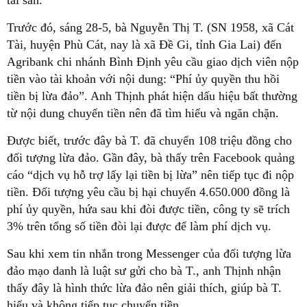
Trước đó, sáng 28-5, bà Nguyễn Thị T. (SN 1958, xã Cát
Tài, huyện Phù Cát, nay là xã Đề Gi, tỉnh Gia Lai) đến
Agribank chi nhánh Bình Định yêu cầu giao dịch viên nộp
tiền vào tài khoản với nội dung: “Phí ủy quyền thu hồi
tiền bị lừa đảo”. Anh Thịnh phát hiện dấu hiệu bất thường
từ nội dung chuyển tiền nên đã tìm hiểu và ngăn chặn.
Được biết, trước đây bà T. đã chuyển 108 triệu đồng cho
đối tượng lừa đảo. Gần đây, bà thấy trên Facebook quảng
cáo “dịch vụ hỗ trợ lấy lại tiền bị lừa” nên tiếp tục đi nộp
tiền. Đối tượng yêu cầu bị hại chuyển 4.650.000 đồng là
phí ủy quyền, hứa sau khi đòi được tiền, công ty sẽ trích
3% trên tổng số tiền đòi lại được để làm phí dịch vụ.
Sau khi xem tin nhắn trong Messenger của đối tượng lừa
đảo mạo danh là luật sư gửi cho bà T., anh Thịnh nhận
thấy đây là hình thức lừa đảo nên giải thích, giúp bà T.
hiểu và không tiếp tục chuyển tiền.