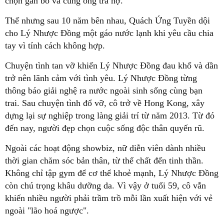
chọn gắn bó và cùng ông trả nợ.
Thế nhưng sau 10 năm bên nhau, Quách Ứng Tuyền dội
cho Lý Nhược Đồng một gáo nước lạnh khi yêu cầu chia
tay vì tính cách không hợp.
Chuyện tình tan vỡ khiến Lý Nhược Đồng đau khổ và dần
trở nên lãnh cảm với tình yêu. Lý Nhược Đồng từng
thông báo giải nghệ ra nước ngoài sinh sống cùng bạn
trai. Sau chuyện tình đổ vỡ, cô trở về Hong Kong, xây
dựng lại sự nghiệp trong làng giải trí từ năm 2013. Từ đó
đến nay, người đẹp chọn cuộc sống độc thân quyến rũ.
Ngoài các hoạt động showbiz, nữ diễn viên dành nhiều
thời gian chăm sóc bản thân, từ thể chất đến tinh thần.
Không chỉ tập gym để cơ thể khoẻ mạnh, Lý Nhược Đồng
còn chú trọng khâu dưỡng da. Vì vậy ở tuổi 59, cô vẫn
khiến nhiều người phải trầm trồ mỗi lần xuất hiện với vẻ
ngoài "lão hoá ngược".