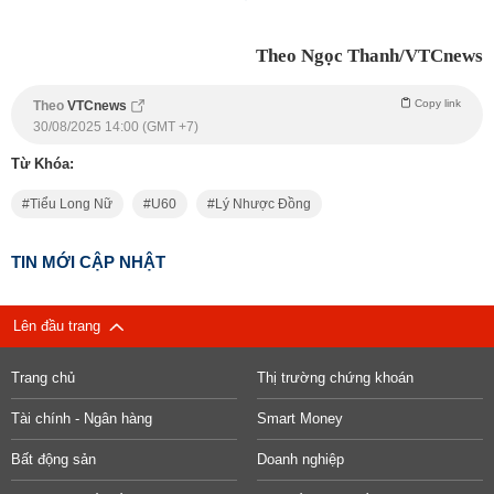
Theo Ngọc Thanh/VTCnews
Copy link
Theo
VTCnews
30/08/2025 14:00 (GMT +7)
Từ Khóa:
Tiểu Long Nữ
U60
Lý Nhược Đồng
TIN MỚI CẬP NHẬT
Lên đầu trang
Trang chủ
Thị trường chứng khoán
Tài chính - Ngân hàng
Smart Money
Bất động sản
Doanh nghiệp