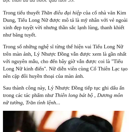
độc thân dù đã bước qua tuổi 59.
Trong tiểu thuyết
Thần điêu đại hiệp
của cố nhà văn Kim
Dung, Tiểu Long Nữ được mô tả là mỹ nhân với vẻ ngoài
xinh đẹp tuyệt vời nhưng thần sắc lạnh lùng, thanh khiết
như băng tuyết.
Trong số những nghệ sĩ từng thể hiện vai Tiểu Long Nữ
trên màn ảnh, Lý Nhược Đồng vẫn được xem là gần nhất
với nguyên mẫu, cho đến bây giờ vẫn được coi là "Tiểu
Long Nữ kinh điển". Nữ diễn viên cùng Cổ Thiên Lạc tạo
nên cặp đôi huyền thoại của màn ảnh.
Sau thành công này, Lý Nhược Đồng tiếp tục ghi dấu ấn
trong các tác phẩm như
Thiên long bát bộ , Dương môn
nữ tướng, Trần tình lệnh...