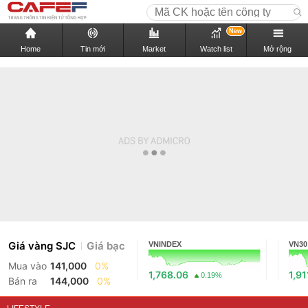
New
Home
Tin mới
Market
Watch list
Mở rộng
Giá vàng SJC
Giá bạc
VNINDEX
VN30
Mua vào
141,000
0%
1,768.06
1,91
0.19%
Bán ra
144,000
0%