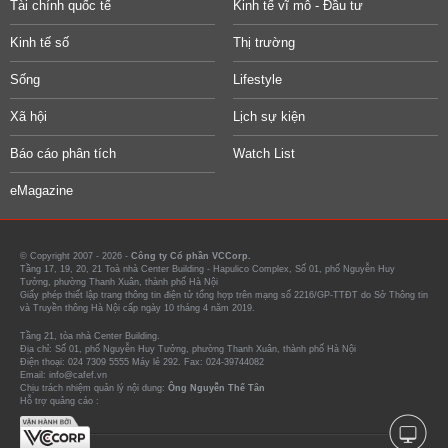
Tài chính quốc tế
Kinh tế vĩ mô - Đầu tư
Kinh tế số
Thị trường
Sống
Lifestyle
Xã hội
Lịch sự kiện
Báo cáo phân tích
Watch List
eMagazine
© Copyright 2007 - 2026 -
Công ty Cổ phần VCCorp.
Tầng 17, 19, 20, 21 Toà nhà Center Building - Hapulico Complex, Số 01, phố Nguyễn Huy
Tưởng, phường Thanh Xuân, thành phố Hà Nội
Giấy phép thiết lập trang thông tin điện tử tổng hợp trên mạng số 2216/GP-TTĐT do Sở Thông tin
và Truyền thông Hà Nội cấp ngày 10 tháng 4 năm 2019.
Tầng 21, tòa nhà Center Building.
Địa chỉ: Số 01, phố Nguyễn Huy Tưởng, phường Thanh Xuân, thành phố Hà Nội
Điện thoại: 024 7309 5555 Máy lẻ 292. Fax: 024-39744082
Email: info@cafef.vn
Chịu trách nhiệm quản lý nội dung:
Ông Nguyễn Thế Tân
Hỗ trợ quảng cáo :