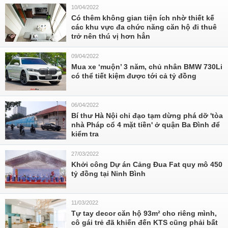
10/04/2022
Có thêm không gian tiện ích nhờ thiết kế
các khu vực đa chức năng căn hộ đi thuê
trở nên thú vị hơn hẳn
09/04/2022
Mua xe ‘muộn’ 3 năm, chủ nhân BMW 730Li
có thể tiết kiệm được tới cả tỷ đồng
06/04/2022
Bí thư Hà Nội chỉ đạo tạm dừng phá dỡ 'tòa
nhà Pháp cổ 4 mặt tiền' ở quận Ba Đình để
kiểm tra
27/03/2022
Khởi công Dự án Cảng Đua Fat quy mô 450
tỷ đồng tại Ninh Bình
11/03/2022
Tự tay decor căn hộ 93m² cho riêng mình,
cô gái trẻ đã khiến đến KTS cũng phải bất