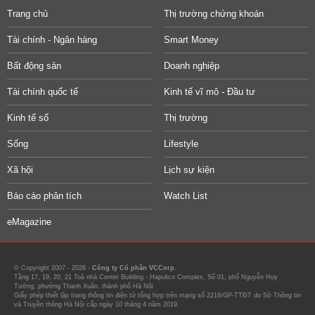
Trang chủ
Thị trường chứng khoán
Tài chính - Ngân hàng
Smart Money
Bất động sản
Doanh nghiệp
Tài chính quốc tế
Kinh tế vĩ mô - Đầu tư
Kinh tế số
Thị trường
Sống
Lifestyle
Xã hội
Lịch sự kiện
Báo cáo phân tích
Watch List
eMagazine
© Copyright 2007 - 2026 -
Công ty Cổ phần VCCorp.
Tầng 17, 19, 20, 21 Toà nhà Center Building - Hapulico Complex, Số 01, phố Nguyễn Huy
Tưởng, phường Thanh Xuân, thành phố Hà Nội
Giấy phép thiết lập trang thông tin điện tử tổng hợp trên mạng số 2216/GP-TTĐT do Sở Thông tin
và Truyền thông Hà Nội cấp ngày 10 tháng 4 năm 2019.