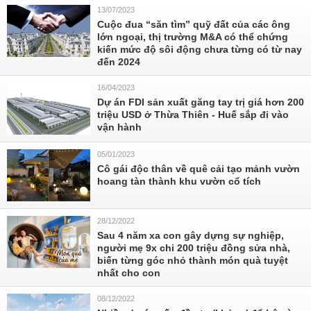
13/07/2023
Cuộc đua “săn tìm” quỹ đất của các ông
lớn ngoại, thị trường M&A có thể chứng
kiến mức độ sôi động chưa từng có từ nay
đến 2024
16/04/2023
Dự án FDI sản xuất găng tay trị giá hơn 200
triệu USD ở Thừa Thiên - Huế sắp đi vào
vận hành
05/01/2023
Cô gái độc thân về quê cải tạo mảnh vườn
hoang tàn thành khu vườn cổ tích
28/12/2022
Sau 4 năm xa con gây dựng sự nghiệp,
người mẹ 9x chi 200 triệu đồng sửa nhà,
biến từng góc nhỏ thành món quà tuyệt
nhất cho con
08/12/2022