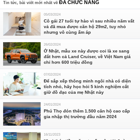
ĐA CHỨC NĂNG
Tin tức, bài viết mới nhất về
05/03/2024
Cô gái 27 tuổi tự hào vì sau nhiều năm vất
vả đã mua được căn hộ 29m2, tuy nhỏ
nhưng vô cùng ấm áp
26/02/2024
Ở Nhật, mẫu xe này được coi là xe sang
đắt hơn cả Land Cruiser, về Việt Nam giá
chỉ hơn 600 triệu đồng
07/02/2024
Để sắp xếp thông minh ngôi nhà có diện
tích nhỏ, hãy học hỏi 5 kinh nghiệm cất
giữ đồ đạc của mẹ Nhật này
24/01/2024
Phú Thọ đón thêm 1.500 căn hộ cao cấp
gia nhập thị trường đầu năm 2024
16/11/2023