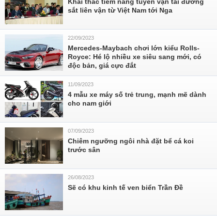
Khai thác tiềm năng tuyến vận tải đường
sắt liên vận từ Việt Nam tới Nga
22/09/2023
Mercedes-Maybach chơi lớn kiểu Rolls-
Royce: Hé lộ nhiều xe siêu sang mới, có
độc bản, giá cực đắt
11/09/2023
4 mẫu xe máy số trẻ trung, mạnh mẽ dành
cho nam giới
07/09/2023
Chiêm ngưỡng ngôi nhà đặt bể cá koi
trước sân
26/08/2023
Sẽ có khu kinh tế ven biển Trần Đề