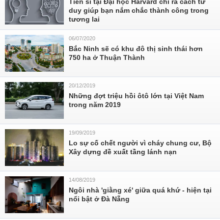
Tiến sĩ tại Đại học Harvard chỉ ra cách tư
duy giúp bạn nắm chắc thành công trong
tương lai
06/07/2020
Bắc Ninh sẽ có khu đô thị sinh thái hơn
750 ha ở Thuận Thành
20/12/2019
Những đợt triệu hồi ôtô lớn tại Việt Nam
trong năm 2019
19/09/2019
Lo sự cố chết người vì cháy chung cư, Bộ
Xây dựng đề xuất tầng lánh nạn
14/08/2019
Ngôi nhà 'giằng xé' giữa quá khứ - hiện tại
nổi bật ở Đà Nẵng