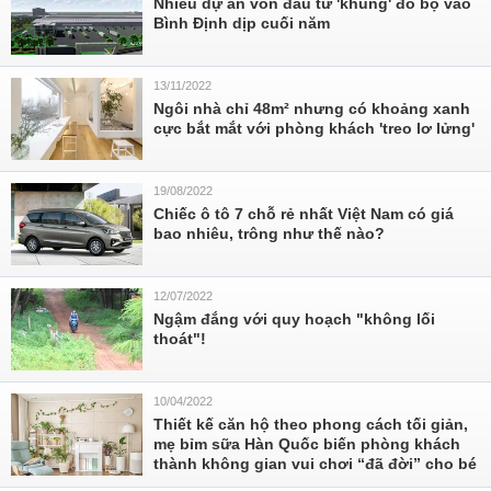
Nhiều dự án vốn đầu tư 'khủng' đổ bộ vào
Bình Định dịp cuối năm
13/11/2022
Ngôi nhà chỉ 48m² nhưng có khoảng xanh
cực bắt mắt với phòng khách 'treo lơ lửng'
19/08/2022
Chiếc ô tô 7 chỗ rẻ nhất Việt Nam có giá
bao nhiêu, trông như thế nào?
12/07/2022
Ngậm đắng với quy hoạch "không lối
thoát"!
10/04/2022
Thiết kế căn hộ theo phong cách tối giản,
mẹ bỉm sữa Hàn Quốc biến phòng khách
thành không gian vui chơi “đã đời” cho bé