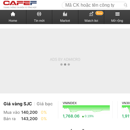
New
Home
Tin mới
Market
Watch list
Mở rộng
Giá vàng SJC
Giá bạc
VNINDEX
VN30
Mua vào
140,200
0%
1,768.06
1,91
0.19%
Bán ra
143,200
0%