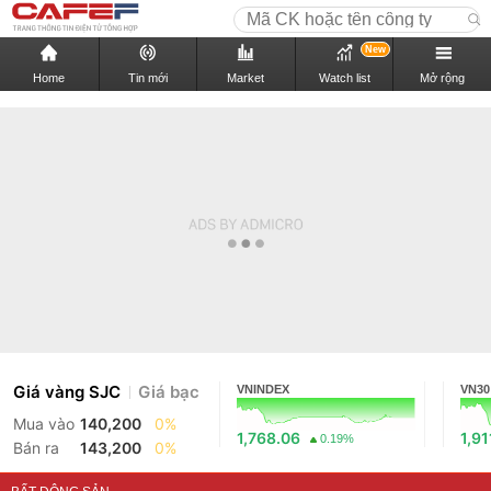
New
Home
Tin mới
Market
Watch list
Mở rộng
Giá vàng SJC
Giá bạc
VNINDEX
VN30
Mua vào
140,200
0%
1,768.06
1,91
0.19%
Bán ra
143,200
0%