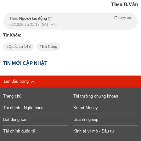
Theo B.Vân
Copy link
Theo
Người lao động
02/12/2025 21:18 (GMT +7)
Từ Khóa:
Quốc Lộ 14B
Đà Nẵng
TIN MỚI CẬP NHẬT
Lên đầu trang
Trang chủ
Thị trường chứng khoán
Tài chính - Ngân hàng
Smart Money
Bất động sản
Doanh nghiệp
Tài chính quốc tế
Kinh tế vĩ mô - Đầu tư