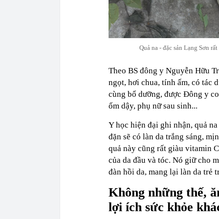
Quả na - đặc sản Lạng Sơn rất
Theo BS đông y Nguyễn Hữu Trư
ngọt, hơi chua, tính ấm, có tác 
cùng bổ dưỡng, được Đông y coi
ốm dậy, phụ nữ sau sinh...
Y học hiện đại ghi nhận, quả na
đặn sẽ có làn da trắng sáng, mị
quả này cũng rất giàu vitamin C
của da đầu và tóc. Nó giữ cho m
đàn hồi da, mang lại làn da trẻ 
Không những thế, ă
lợi ích sức khỏe khá