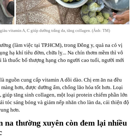
 giàu vitamin A, C giúp dưỡng trắng da, tăng collagen. (Ảnh: TM)
ờng (làm việc tại TP.HCM), trong Đông y, quả na có vị
dụng hạ khí tiêu đờm, chữa lỵ... Na chín thơm mềm thì vô
 là thuốc bổ thượng hạng cho người cao tuổi, người mới
 là nguồn cung cấp vitamin A dồi dào. Chị em ăn na đều
n màng hơn, được dưỡng ẩm, chống lão hóa tốt hơn. Loại
, giúp tăng sinh collagen, một loại protein chiếm phần lớn
ái tóc sáng bóng và giảm nếp nhăn cho làn da, cải thiện độ
trung hơn.
n na thường xuyên còn đem lại nhiều
c