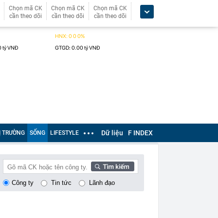
Chọn mã CK
Chọn mã CK
Chọn mã CK
cần theo dõi
cần theo dõi
cần theo dõi
Dữ liệu
F INDEX
Ị TRƯỜNG
SỐNG
LIFESTYLE
Công ty
Tin tức
Lãnh đạo