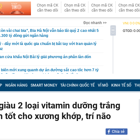
Chọn mã CK
Chọn mã CK
Chọn mã CK
Chọn mã CK
cần theo dõi
cần theo dõi
cần theo dõi
cần theo dõi
Đọc nhanh >>
còn vài chai bia”, Bia Hà Nội vẫn báo lãi quý 2 cao nhất 5
.300 tỷ đồng gửi ngân hàng
- đây mới là quốc gia chuẩn bị bắt tay với Iran quản lý
uz
n cửa khẩu Nội Bài lý giải phương án phân làn đón
n biến mới xung quanh dự án đường sắt cao tốc hơn 7 tỷ
Quốc đầu tư: Khoản nợ khủng sẽ đi về đâu?
ùm, cổ phiếu Hoá chất Đức Giang vẫn tăng kịch trần
P
NGÂN HÀNG
SMART MONEY
TÀI CHÍNH QUỐC TẾ
VĨ MÔ
KINH TẾ SỐ
TH
7 tỷ vì đầu tư chứng khoán, tuyên bố phá sản và phải
 bố mẹ
iàu 2 loại vitamin dưỡng trắng
 Hoa Hồng từng là Chủ tịch công ty bất động sản với
ng “có làm thì mới có ăn”
n tốt cho xương khớp, trí não
gia đình ngày càng thích dùng máy sấy quần áo?
xuyên biên giới - lợi thế cạnh tranh mới của hộ kinh
 khách quốc tế
Chia sẻ
ăm chỉ nhưng tiền vẫn chưa nhiều? Tháng 8, 3 con giáp