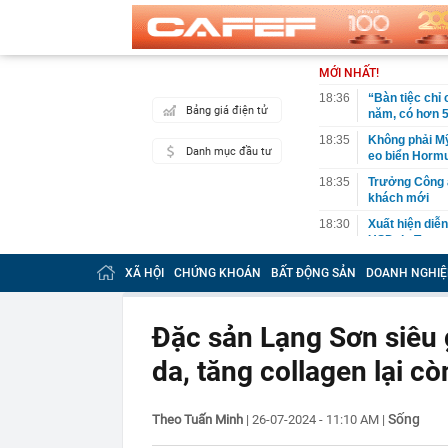
MỚI NHẤT!
18:36
“Bàn tiệc chỉ 
Bảng giá điện tử
năm, có hơn 5
18:35
Không phải Mỹ 
Danh mục đầu tư
eo biển Horm
18:35
Trưởng Công a
khách mới
18:30
Xuất hiện diễ
USD do Trung 
18:28
Sắc đỏ bao tr
XÃ HỘI
CHỨNG KHOÁN
BẤT ĐỘNG SẢN
DOANH NGHIỆ
18:27
Sao nữ mất 2,
sống dựa vào
Đặc sản Lạng Sơn siêu g
18:26
Bất ngờ: Huấn
slogan nổi tiế
da, tăng collagen lại cò
18:26
Vì sao nhiều 
18:08
QR thanh toán 
Sống
Theo Tuấn Minh
|
26-07-2024 - 11:10 AM
|
doanh phục vụ
18:05
Vì sao bạn ch