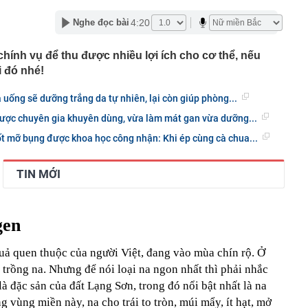
ẽ tìm đúng hướng để bứt phá tài chính
4:20
Nghe đọc bài
nhà cũ, người đàn ông phát hiện 100 kg vàng giấu khắp
ơn 105 tỷ đồng
hính vụ để thu được nhiều lợi ích cho cơ thể, nếu
 Việt đến quốc gia này có thể tích điểm, điểm đổi được
 quà tặng
i đó nhé!
ường trực Thành ủy Hà Nội Nguyễn Trọng Đông kiểm tra,
độ các dự án trọng điểm
à uống sẽ dưỡng trắng da tự nhiên, lại còn giúp phòng...
hai thi hành quy định bảo vệ dữ liệu cá nhân
 được chuyên gia khuyên dùng, vừa làm mát gan vừa dưỡng...
ết quả XSMN hôm nay thứ Năm ngày 6/8/2026
ốt mỡ bụng được khoa học công nhận: Khi ép cùng cà chua...
 sở kinh doanh sập bẫy mạo danh đặt thực phẩm, mua
g lớn
TIN MỚI
ển tiếp về xét thăng hạng viên chức từ 1/7/2026
tra phòng trọ lúc 0 giờ 30 phút, bắt tạm giam Nguyễn
1995
gen
bị tự doanh CTCK bán ròng 200 tỷ đồng trong phiên Index
quả quen thuộc của người Việt, đang vào mùa chín rộ. Ở
kTok cấm nhân viên sao chép AI Mỹ, chấp nhận đi sau
 trồng na. Nhưng để nói loại na ngon nhất thì phải nhắc
ên do là vì ứng dụng này
à đặc sản của đất Lạng Sơn, trong đó nổi bật nhất là na
vùng miền này, na cho trái to tròn, múi mẩy, ít hạt, mở