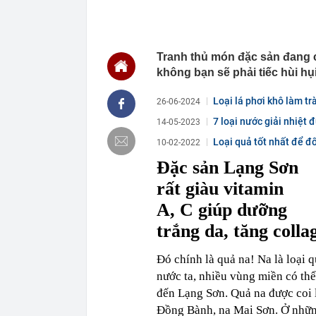
được dự báo s
18:02
Thừa kế ngôi 
nơi, trị giá h
Tranh thủ món đặc sản đang c
18:01
Tin vui: Khách
vé tham quan,
không bạn sẽ phải tiếc hùi hụ
18:00
Phó Bí thư Th
đôn đốc tiến 
Loại lá phơi khô làm tr
26-06-2024
18:00
Hà Nội triển k
7 loại nước giải nhiệt
14-05-2023
17:53
XSMN 6/8 - K
Loại quả tốt nhất để đ
10-02-2022
17:45
Nhiều chủ cơ
Đặc sản Lạng Sơn
hàng số lượn
rất giàu vitamin
17:44
Quy định chuy
17:38
Công an kiểm 
A, C giúp dưỡng
Văn Điệp SN 
trắng da, tăng colla
17:32
Một cổ phiếu 
giảm điểm
Đó chính là quả na! Na là loại 
17:30
Công ty mẹ Ti
nước ta, nhiều vùng miền có thể
đối thủ: Nguy
đến Lạng Sơn. Quả na được coi l
Đồng Bành, na Mai Sơn. Ở những 