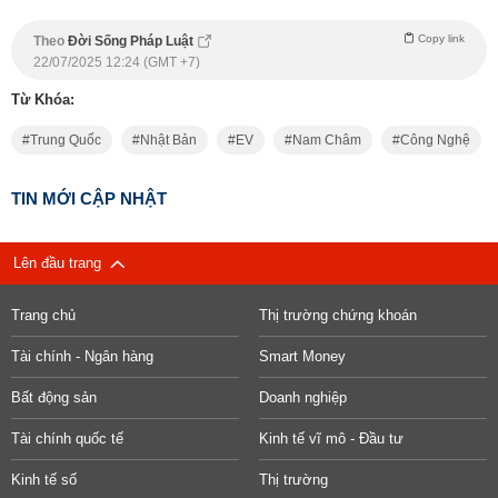
Copy link
Theo
Đời Sống Pháp Luật
22/07/2025 12:24 (GMT +7)
Từ Khóa:
Trung Quốc
Nhật Bản
EV
Nam Châm
Công Nghệ
TIN MỚI CẬP NHẬT
Lên đầu trang
Trang chủ
Thị trường chứng khoán
Tài chính - Ngân hàng
Smart Money
Bất động sản
Doanh nghiệp
Tài chính quốc tế
Kinh tế vĩ mô - Đầu tư
Kinh tế số
Thị trường