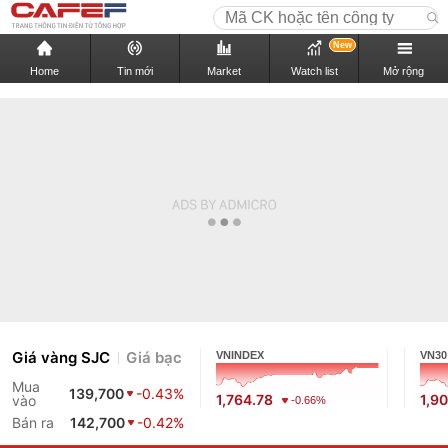
New
Home
Tin mới
Market
Watch list
Mở rộng
Giá vàng SJC
Giá bạc
VNINDEX
VN30
Mua
139,700
-0.43%
1,764.78
1,9
vào
-0.66%
Bán ra
142,700
-0.42%