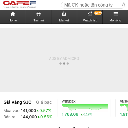
New
Home
Tin mới
Market
Watch list
Mở rộng
Giá vàng SJC
Giá bạc
VNINDEX
VN30
Mua vào
141,000
0.57%
1,768.06
1,91
0.19%
Bán ra
144,000
0.56%