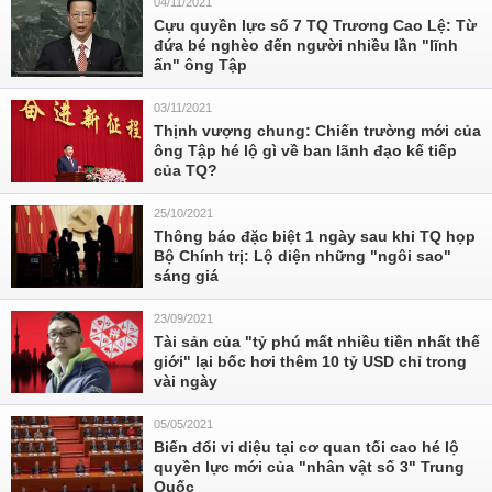
04/11/2021
Cựu quyền lực số 7 TQ Trương Cao Lệ: Từ
đứa bé nghèo đến người nhiều lần "lĩnh
ấn" ông Tập
03/11/2021
Thịnh vượng chung: Chiến trường mới của
ông Tập hé lộ gì về ban lãnh đạo kế tiếp
của TQ?
25/10/2021
Thông báo đặc biệt 1 ngày sau khi TQ họp
Bộ Chính trị: Lộ diện những "ngôi sao"
sáng giá
23/09/2021
Tài sản của "tỷ phú mất nhiều tiền nhất thế
giới" lại bốc hơi thêm 10 tỷ USD chỉ trong
vài ngày
05/05/2021
Biến đổi vi diệu tại cơ quan tối cao hé lộ
quyền lực mới của "nhân vật số 3" Trung
Quốc