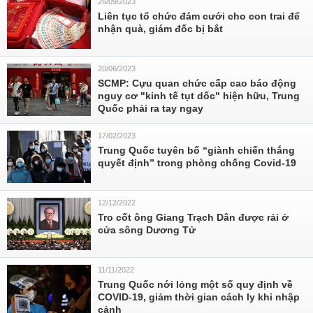
26/09/2023
Liên tục tổ chức đám cưới cho con trai để
nhận quà, giám đốc bị bắt
20/06/2023
SCMP: Cựu quan chức cấp cao báo động
nguy cơ "kinh tế tụt dốc" hiện hữu, Trung
Quốc phải ra tay ngay
17/02/2023
Trung Quốc tuyên bố “giành chiến thắng
quyết định” trong phòng chống Covid-19
12/12/2022
Tro cốt ông Giang Trạch Dân được rải ở
cửa sông Dương Tử
11/11/2022
Trung Quốc nới lỏng một số quy định về
COVID-19, giảm thời gian cách ly khi nhập
cảnh