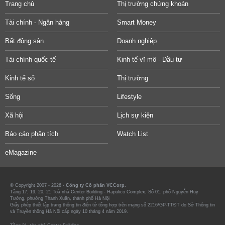
Trang chủ
Thị trường chứng khoán
Tài chính - Ngân hàng
Smart Money
Bất động sản
Doanh nghiệp
Tài chính quốc tế
Kinh tế vĩ mô - Đầu tư
Kinh tế số
Thị trường
Sống
Lifestyle
Xã hội
Lịch sự kiện
Báo cáo phân tích
Watch List
eMagazine
© Copyright 2007 - 2026 -
Công ty Cổ phần VCCorp.
Tầng 17, 19, 20, 21 Toà nhà Center Building - Hapulico Complex, Số 01, phố Nguyễn Huy
Tưởng, phường Thanh Xuân, thành phố Hà Nội
Giấy phép thiết lập trang thông tin điện tử tổng hợp trên mạng số 2216/GP-TTĐT do Sở Thông tin
và Truyền thông Hà Nội cấp ngày 10 tháng 4 năm 2019.