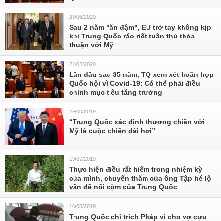
23/06/2020
Sau 2 năm "ăn đậm", EU trở tay không kịp
khi Trung Quốc ráo riết tuân thủ thỏa
thuận với Mỹ
21/02/2020
Lần đầu sau 35 năm, TQ xem xét hoãn họp
Quốc hội vì Covid-19: Có thể phải điều
chỉnh mục tiêu tăng trưởng
29/08/2019
“Trung Quốc xác định thương chiến với
Mỹ là cuộc chiến dài hơi”
19/07/2019
Thực hiện điều rất hiếm trong nhiệm kỳ
của mình, chuyến thăm của ông Tập hé lộ
vấn đề nổi cộm của Trung Quốc
16/05/2019
Trung Quốc chỉ trích Pháp vì cho vợ cựu