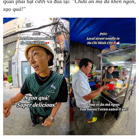
quán phải bật cười và đùa lại:
"Chưa ăn mà đã khen ngon,
xạo quá!"