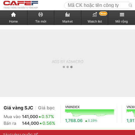
New
Home
Tin mới
Market
Watch list
Mở rộng
Giá vàng SJC
Giá bạc
VNINDEX
VN30
Mua vào
141,000
0.57%
1,768.06
1,91
0.19%
Bán ra
144,000
0.56%