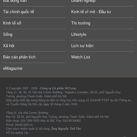
Bất động sản
Doanh nghiệp
Tài chính quốc tế
Kinh tế vĩ mô - Đầu tư
Kinh tế số
Thị trường
Sống
Lifestyle
Xã hội
Lịch sự kiện
Báo cáo phân tích
Watch List
eMagazine
© Copyright 2007 - 2026 -
Công ty Cổ phần VCCorp.
Tầng 17, 19, 20, 21 Toà nhà Center Building - Hapulico Complex, Số 01, phố Nguyễn Huy
Tưởng, phường Thanh Xuân, thành phố Hà Nội
Giấy phép thiết lập trang thông tin điện tử tổng hợp trên mạng số 2216/GP-TTĐT do Sở Thông tin
và Truyền thông Hà Nội cấp ngày 10 tháng 4 năm 2019.
Tầng 21, tòa nhà Center Building.
Địa chỉ: Số 01, phố Nguyễn Huy Tưởng, phường Thanh Xuân, thành phố Hà Nội
Điện thoại: 024 7309 5555 Máy lẻ 292. Fax: 024-39744082
Email: info@cafef.vn
Chịu trách nhiệm quản lý nội dung:
Ông Nguyễn Thế Tân
Hỗ trợ quảng cáo :