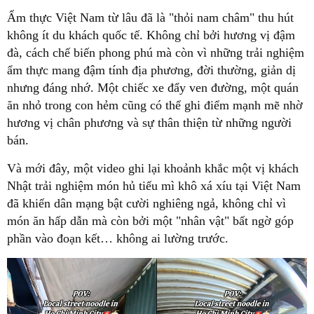
Ẩm thực Việt Nam từ lâu đã là "thỏi nam châm" thu hút
không ít du khách quốc tế. Không chỉ bởi hương vị đậm
đà, cách chế biến phong phú mà còn vì những trải nghiệm
ẩm thực mang đậm tính địa phương, đời thường, giản dị
nhưng đáng nhớ. Một chiếc xe đẩy ven đường, một quán
ăn nhỏ trong con hẻm cũng có thể ghi điểm mạnh mẽ nhờ
hương vị chân phương và sự thân thiện từ những người
bán.
Và mới đây, một video ghi lại khoảnh khắc một vị khách
Nhật trải nghiệm món hủ tiếu mì khô xá xíu tại Việt Nam
đã khiến dân mạng bật cười nghiêng ngả, không chỉ vì
món ăn hấp dẫn mà còn bởi một "nhân vật" bất ngờ góp
phần vào đoạn kết… không ai lường trước.