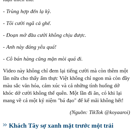
- Trùng hợp đến lạ kỳ.
- Tôi cười ngã cả ghế.
- Đoạn mở đầu cười không chịu được.
- Anh này đáng yêu quá!
- Cô bán hàng cũng mặn mòi quá đi.
Video này không chỉ đem lại tiếng cười mà còn thêm một
lần nữa cho thấy ẩm thực Việt không chỉ ngon mà còn đầy
màu sắc văn hóa, cảm xúc và cả những tình huống dở
khóc dở cười không thể quên. Một lần đi ăn, có khi lại
mang về cả một kỷ niệm "bá đạo" để kể mãi không hết!
(Nguồn: TikTok @koyaaroi)
Khách Tây sợ xanh mặt trước một trải