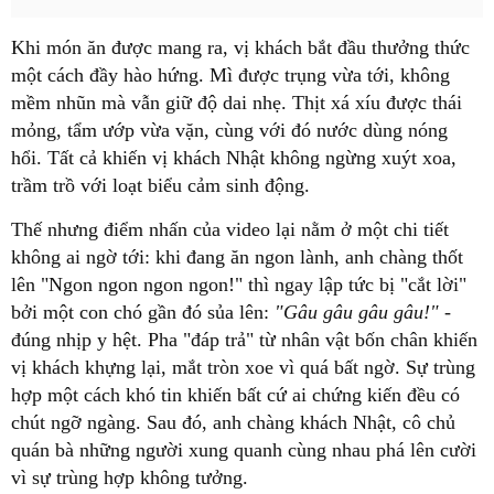
Khi món ăn được mang ra, vị khách bắt đầu thưởng thức
một cách đầy hào hứng. Mì được trụng vừa tới, không
mềm nhũn mà vẫn giữ độ dai nhẹ. Thịt xá xíu được thái
mỏng, tẩm ướp vừa vặn, cùng với đó nước dùng nóng
hổi. Tất cả khiến vị khách Nhật không ngừng xuýt xoa,
trầm trồ với loạt biểu cảm sinh động.
Thế nhưng điểm nhấn của video lại nằm ở một chi tiết
không ai ngờ tới: khi đang ăn ngon lành, anh chàng thốt
lên "Ngon ngon ngon ngon!" thì ngay lập tức bị "cắt lời"
bởi một con chó gần đó sủa lên:
"Gâu gâu gâu gâu!"
-
đúng nhịp y hệt. Pha "đáp trả" từ nhân vật bốn chân khiến
vị khách khựng lại, mắt tròn xoe vì quá bất ngờ. Sự trùng
hợp một cách khó tin khiến bất cứ ai chứng kiến đều có
chút ngỡ ngàng. Sau đó, anh chàng khách Nhật, cô chủ
quán bà những người xung quanh cùng nhau phá lên cười
vì sự trùng hợp không tưởng.