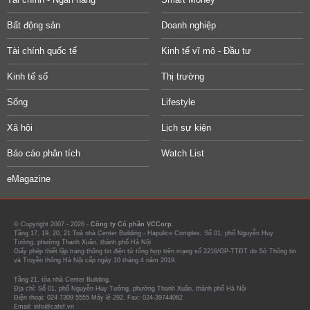
Bất động sản
Doanh nghiệp
Tài chính quốc tế
Kinh tế vĩ mô - Đầu tư
Kinh tế số
Thị trường
Sống
Lifestyle
Xã hội
Lịch sự kiện
Báo cáo phân tích
Watch List
eMagazine
© Copyright 2007 - 2026 -
Công ty Cổ phần VCCorp.
Tầng 17, 19, 20, 21 Toà nhà Center Building - Hapulico Complex, Số 01, phố Nguyễn Huy
Tưởng, phường Thanh Xuân, thành phố Hà Nội
Giấy phép thiết lập trang thông tin điện tử tổng hợp trên mạng số 2216/GP-TTĐT do Sở Thông tin
và Truyền thông Hà Nội cấp ngày 10 tháng 4 năm 2019.
Tầng 21, tòa nhà Center Building.
Địa chỉ: Số 01, phố Nguyễn Huy Tưởng, phường Thanh Xuân, thành phố Hà Nội
Điện thoại: 024 7309 5555 Máy lẻ 292. Fax: 024-39744082
Email: info@cafef.vn