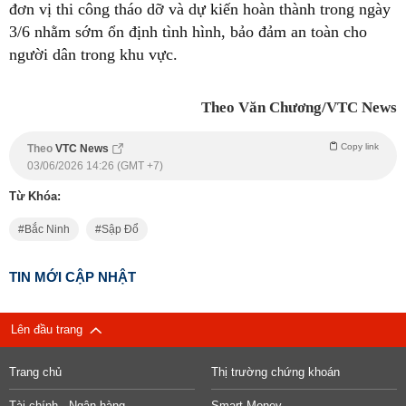
đơn vị thi công tháo dỡ và dự kiến hoàn thành trong ngày
3/6 nhằm sớm ổn định tình hình, bảo đảm an toàn cho
người dân trong khu vực.
Theo Văn Chương/VTC News
Copy link
Theo
VTC News
03/06/2026 14:26 (GMT +7)
Từ Khóa:
Bắc Ninh
Sập Đổ
TIN MỚI CẬP NHẬT
Lên đầu trang
Trang chủ
Thị trường chứng khoán
Tài chính - Ngân hàng
Smart Money