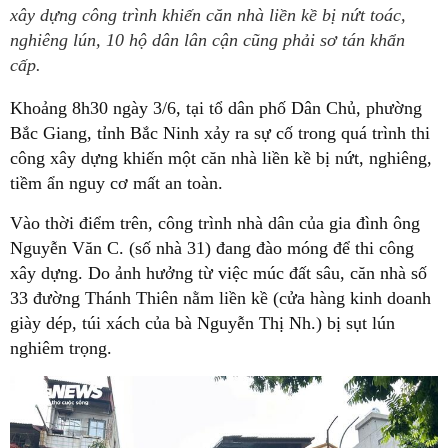
xây dựng công trình khiến căn nhà liền kề bị nứt toác,
nghiêng lún, 10 hộ dân lân cận cũng phải sơ tán khẩn
cấp.
Khoảng 8h30 ngày 3/6, tại tổ dân phố Dân Chủ, phường
Bắc Giang, tỉnh Bắc Ninh xảy ra sự cố trong quá trình thi
công xây dựng khiến một căn nhà liền kề bị nứt, nghiêng,
tiềm ẩn nguy cơ mất an toàn.
Vào thời điểm trên, công trình nhà dân của gia đình ông
Nguyễn Văn C. (số nhà 31) đang đào móng để thi công
xây dựng. Do ảnh hưởng từ việc múc đất sâu, căn nhà số
33 đường Thánh Thiên nằm liền kề (cửa hàng kinh doanh
giày dép, túi xách của bà Nguyễn Thị Nh.) bị sụt lún
nghiêm trọng.