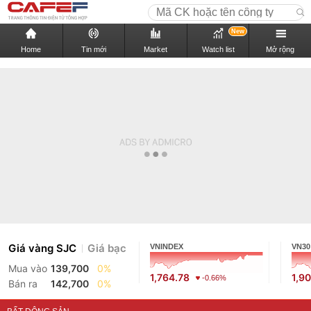
New
Home
Tin mới
Market
Watch list
Mở rộng
Giá vàng SJC
Giá bạc
VNINDEX
VN30
Mua vào
139,700
0%
1,764.78
1,9
-0.66%
Bán ra
142,700
0%