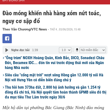
BẤT ĐỘNG SẢN
Đào móng khiến nhà hàng xóm nứt toác,
nguy cơ sập đổ
THỨ 4 , 03/06/2026, 15:48
Theo Văn Chương/VTC News
-
Nghe đọc bài
1:39
"Ông trùm" NOXH Hoàng Quân, Kinh Bắc, DICO, Sonadezi Châu
Đức, Becamex IDC... đón tin vui trước động thái mới của Ngân
hàng Nhà nước
Siêu cầu "cổng mặt trời" vượt sông Hồng gần 12.000 tỷ nối Hà
Nội với Hưng Yên có diễn biến đáng chú ý
Thu hồi hơn 373ha đất, 2.800 hộ ảnh hưởng và gần 1.254 tỷ
đồng đã chi trả, Hà Nội quyết tâm hoàn thành GPMB siêu đô thị
đa mục tiêu Thư Lâm trước ngày 30/6
Một hộ dân tại phường Bắc Giang (Bắc Ninh) đào móng