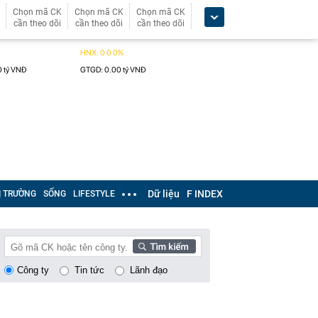
Chọn mã CK
Chọn mã CK
Chọn mã CK
cần theo dõi
cần theo dõi
cần theo dõi
Dữ liệu
F INDEX
Ị TRƯỜNG
SỐNG
LIFESTYLE
Công ty
Tin tức
Lãnh đạo