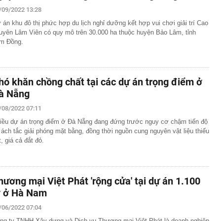
/09/2022 13:28
 án khu đô thị phức hợp du lịch nghỉ dưỡng kết hợp vui chơi giải trí Cao
uyên Lâm Viên có quy mô trên 30.000 ha thuộc huyện Bảo Lâm, tỉnh
m Đồng.
hó khăn chồng chất tại các dự án trọng điểm ở
à Nẵng
/08/2022 07:11
iều dự án trọng điểm ở Đà Nẵng đang đứng trước nguy cơ chậm tiến độ
 ách tắc giải phóng mặt bằng, đồng thời nguồn cung nguyên vật liệu thiếu
t, giá cả đắt đỏ.
hương mại Việt Phát 'rộng cửa' tại dự án 1.100
ỷ ở Hà Nam
/06/2022 07:04
ng ty TNHH Xây dựng và Dịch vụ Thương mại Việt Phát là doanh nghiệp