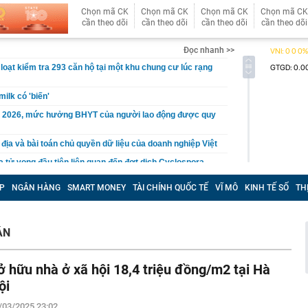
Chọn mã CK
Chọn mã CK
Chọn mã CK
Chọn mã CK
cần theo dõi
cần theo dõi
cần theo dõi
cần theo dõi
Đọc nhanh >>
loạt kiểm tra 293 căn hộ tại một khu chung cư lúc rạng
ilk có 'biến'
 2026, mức hưởng BHYT của người lao động được quy
 địa và bài toán chủ quyền dữ liệu của doanh nghiệp Việt
a tử vong đầu tiên liên quan đến đợt dịch Cyclospora
 báo quan trọng đến toàn bộ khách hàng
P
NGÂN HÀNG
SMART MONEY
TÀI CHÍNH QUỐC TẾ
VĨ MÔ
KINH TẾ SỐ
TH
gân hàng Agribank hiện nay
 đến đâu: Chiếc Land Cruiser này vừa cán mốc 99 vạn
động cơ, hộp số nguyên bản
ÁN
đầu khai thác "mỏ vàng" 4.000 tỷ USD
n cao nhất 2 tháng, hơn 40 tấn “về kho” một gã khổng lồ
ở hữu nhà ở xã hội 18,4 triệu đồng/m2 tại Hà
 ngày
ội
giản hóa thủ tục hành chính, điều kiện kinh doanh trong
 nghiệp và môi trường
/03/2025 23:02