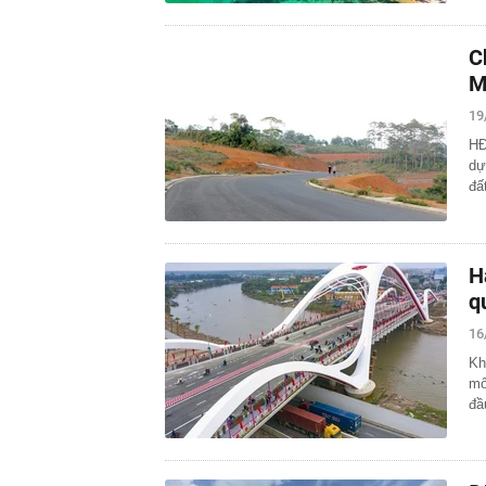
C
M
19
HĐ
dự
đấ
H
q
16
Kh
mô
đầ