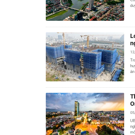
du
L
n
12
Tr
hu
án
T
O
05
UB
ng
mô