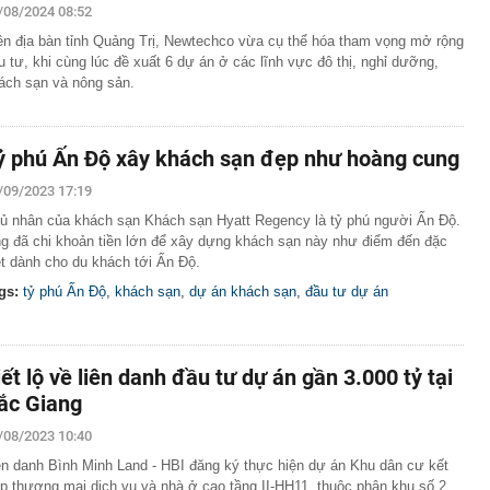
/08/2024 08:52
ên địa bàn tỉnh Quảng Trị, Newtechco vừa cụ thể hóa tham vọng mở rộng
u tư, khi cùng lúc đề xuất 6 dự án ở các lĩnh vực đô thị, nghỉ dưỡng,
ách sạn và nông sản.
ỷ phú Ấn Độ xây khách sạn đẹp như hoàng cung
/09/2023 17:19
ủ nhân của khách sạn Khách sạn Hyatt Regency là tỷ phú người Ấn Độ.
g đã chi khoản tiền lớn để xây dựng khách sạn này như điểm đến đặc
ệt dành cho du khách tới Ấn Độ.
gs:
tỷ phú Ấn Độ
,
khách sạn
,
dự án khách sạn
,
đầu tư dự án
iết lộ về liên danh đầu tư dự án gần 3.000 tỷ tại
ắc Giang
/08/2023 10:40
ên danh Bình Minh Land - HBI đăng ký thực hiện dự án Khu dân cư kết
p thương mại dịch vụ và nhà ở cao tầng II-HH11, thuộc phân khu số 2,