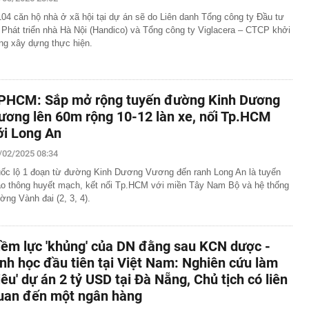
 tới, Trái đất được chứng kiến nhật thực toàn phần: Chờ
104 căn hộ nhà ở xã hội tại dự án sẽ do Liên danh Tổng công ty Đầu tư
ắc ngày hóa đêm kỳ vĩ và độc nhất
 Phát triển nhà Hà Nội (Handico) và Tổng công ty Viglacera – CTCP khởi
ng xây dựng thực hiện.
uảng cáo, gia đình chi hơn 100 triệu đồng mua khóa học
, nữ sinh nhận kết quả trượt sau 1 năm ôn thi
ss: Mẫu xe Nhật đi được 2.000 km không cần tiếp nhiên
PHCM: Sắp mở rộng tuyến đường Kinh Dương
e, Microsoft đều đặt cược vào AI, nhưng một nghịch lý
ương lên 60m rộng 10-12 làn xe, nối Tp.HCM
n: Người mua không phải lúc nào cũng dùng
ới Long An
cảnh vụ khám xét nhà Huấn Hoa Hồng
n động vụ máy bay không người lái bí ẩn xuất hiện tại sân
/02/2025 08:34
ốc lộ 1 đoạn từ đường Kinh Dương Vương đến ranh Long An là tuyến
 tiền buộc dây chun nhiều mệnh giá 500k, 200k… ở đoạn
ao thông huyết mạch, kết nối Tp.HCM với miền Tây Nam Bộ và hệ thống
ó camera giám sát, Trần Ngọc Hà SN 1992 lập tức tới
ờng Vành đai (2, 3, 4).
ông an trình báo
và VET hợp tác mở rộng kết nối logistics xuyên biên
 - Campuchia
iềm lực 'khủng' của DN đằng sau KCN dược -
được coi là thước đo sức khỏe kinh tế toàn cầu tăng cao
trong lịch sử: Chuyện gì đang diễn ra?
inh học đầu tiên tại Việt Nam: Nghiên cứu làm
siêu' dự án 2 tỷ USD tại Đà Nẵng, Chủ tịch có liên
uan đến một ngân hàng