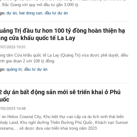
. Bắc Giang với quy mô đầu tư gần 3.000 tỷ.
gs:
dự án
,
bat dong san
,
đầu tư dự án
uảng Trị đầu tư hơn 100 tỷ đồng hoàn thiện hạ
ầng cửa khẩu quốc tế La Lay
/07/2023 15:51
ung tâm Cửa khẩu quốc tế La Lay (Quảng Trị) vừa được phê duyệt, điều
ỉnh giai đoạn 2 với 108 tỷ đồng.
gs:
quảng trị
,
đầu tư dự án
2 dự án bất động sản mới sẽ triển khai ở Phú
uốc
/05/2023 16:48
 án Helios Coastal City, Khu biệt thự cao cấp và du lịch sinh thái biển
lody Land, Khu nghỉ dưỡng Thiên Đường Phú Quốc, Khách sạn Sunset
norama,... sẽ được đưa vào triển khai trong năm 2023.