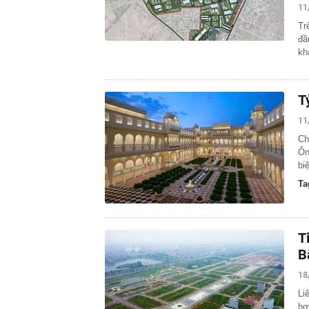
11
Tr
đầ
kh
T
11
Ch
Ôn
bi
Ta
T
B
18
Li
hợ