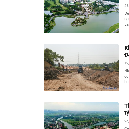
29
Dự
ng
Lâ
K
Đ
12
Nh
do
hụ
T
t
24
Cô