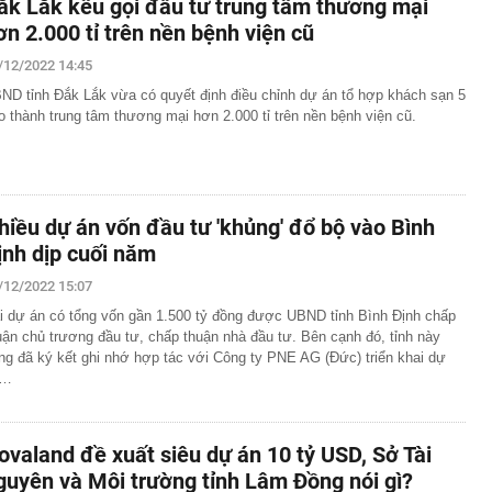
ắk Lắk kêu gọi đầu tư trung tâm thương mại
ơn 2.000 tỉ trên nền bệnh viện cũ
/12/2022 14:45
ND tỉnh Đắk Lắk vừa có quyết định điều chỉnh dự án tổ hợp khách sạn 5
o thành trung tâm thương mại hơn 2.000 tỉ trên nền bệnh viện cũ.
hiều dự án vốn đầu tư 'khủng' đổ bộ vào Bình
ịnh dịp cuối năm
/12/2022 15:07
i dự án có tổng vốn gần 1.500 tỷ đồng được UBND tỉnh Bình Định chấp
uận chủ trương đầu tư, chấp thuận nhà đầu tư. Bên cạnh đó, tỉnh này
ng đã ký kết ghi nhớ hợp tác với Công ty PNE AG (Đức) triển khai dự
n…
ovaland đề xuất siêu dự án 10 tỷ USD, Sở Tài
guyên và Môi trường tỉnh Lâm Đồng nói gì?