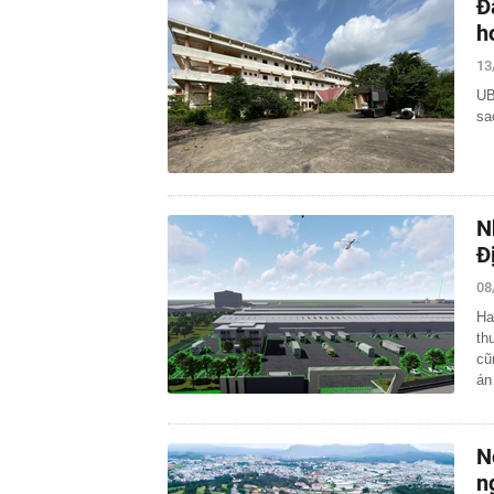
Đ
h
13
UB
sa
N
Đ
08
Ha
th
cũ
á
N
n