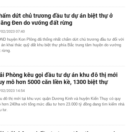
hấm dứt chủ trương đầu tư dự án biệt thự ở
ăng Đen do vướng đất rừng
/02/2023 07:40
ND huyện Kon Plông đã thống nhất chấm dứt chủ trương đầu tư đối với
 án khai thác quỹ đất khu biệt thự phía Bắc trung tâm huyện do vướng
t rừng.
ải Phòng kêu gọi đầu tư dự án khu đô thị mới
uy mô hơn 5000 căn liền kề, 1300 biệt thự
/02/2023 14:54
u đô thị mới tại khu vực quận Dương Kinh và huyện Kiến Thụy có quy
 hơn 240ha với tổng mức đầu tư hơn 23.000 tỷ đồng đang tìm kiếm nhà
u tư.