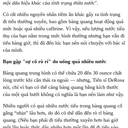
một dấu hiệu khác của tình trạng thừa nước
".
Có rất nhiều nguyên nhân tiềm ẩn khác gây ra tình trạng
đi tiểu thường xuyên, bao gồm bàng quang hoạt động quá
mức hoặc quá nhiều caffeine. Vì vậy, nếu lượng nước tiêu
thụ của bạn nằm trong mức bình thường nhưng bạn vẫn đi
tiểu hàng giờ, thì đã đến lúc bạn nên nói chuyện với bác sĩ
của mình.
Bạn gặp "sự cố rò rỉ" do uống quá nhiều nước
Bàng quang trung bình có thể chứa 20 đến 30 ounce chất
lỏng trước khi cần thải ra ngoài — nhưng, Tiến sĩ DeRosa
nói, chỉ vì bạn có thể căng bàng quang bằng kích thước
của một quả bưởi không có nghĩa là bạn nên làm như vậy.
Nhiều người có quá nhiều nước tiểu trong bàng quang cố
gắng “nhịn” lâu hơn, do đó có thể dẫn đến rò rỉ bàng
quang. (Nếu bạn phải đi tiểu thường xuyên hơn hai giờ
một lần hoặc thức dậy nhiều hơn một lần để đi tiểu vào