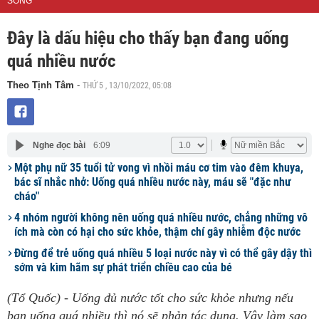
SỐNG
Đây là dấu hiệu cho thấy bạn đang uống
quá nhiều nước
THỨ 5 , 13/10/2022, 05:08
Theo Tịnh Tâm
-
Nghe đọc bài
6:09
Một phụ nữ 35 tuổi tử vong vì nhồi máu cơ tim vào đêm khuya,
bác sĩ nhắc nhở: Uống quá nhiều nước này, máu sẽ "đặc như
cháo"
4 nhóm người không nên uống quá nhiều nước, chẳng những vô
ích mà còn có hại cho sức khỏe, thậm chí gây nhiễm độc nước
Đừng để trẻ uống quá nhiều 5 loại nước này vì có thể gây dậy thì
sớm và kìm hãm sự phát triển chiều cao của bé
(Tổ Quốc) - Uống đủ nước tốt cho sức khỏe nhưng nếu
bạn uống quá nhiều thì nó sẽ phản tác dụng. Vậy làm sao