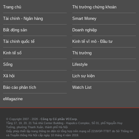
Trang chủ
Thị trường chứng khoán
Tài chính - Ngân hàng
Smart Money
Bất động sản
Doanh nghiệp
Tài chính quốc tế
Kinh tế vĩ mô - Đầu tư
Kinh tế số
Thị trường
Sống
Lifestyle
Xã hội
Lịch sự kiện
Báo cáo phân tích
Watch List
eMagazine
© Copyright 2007 - 2026 -
Công ty Cổ phần VCCorp.
Tầng 17, 19, 20, 21 Toà nhà Center Building - Hapulico Complex, Số 01, phố Nguyễn Huy
Tưởng, phường Thanh Xuân, thành phố Hà Nội
Giấy phép thiết lập trang thông tin điện tử tổng hợp trên mạng số 2216/GP-TTĐT do Sở Thông tin
và Truyền thông Hà Nội cấp ngày 10 tháng 4 năm 2019.