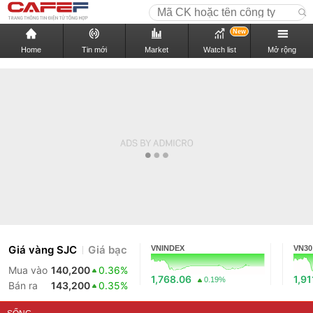
New
Home
Tin mới
Market
Watch list
Mở rộng
Giá vàng SJC
Giá bạc
VNINDEX
VN30
Mua vào
140,200
0.36%
1,768.06
1,91
0.19%
Bán ra
143,200
0.35%