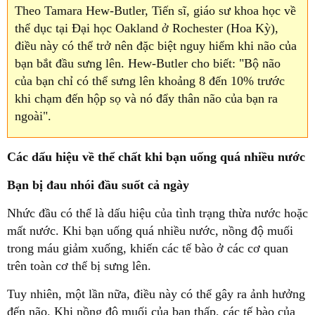
Theo Tamara Hew-Butler, Tiến sĩ, giáo sư khoa học về
thể dục tại Đại học Oakland ở Rochester (Hoa Kỳ),
điều này có thể trở nên đặc biệt nguy hiểm khi não của
bạn bắt đầu sưng lên. Hew-Butler cho biết: "Bộ não
của bạn chỉ có thể sưng lên khoảng 8 đến 10% trước
khi chạm đến hộp sọ và nó đẩy thân não của bạn ra
ngoài".
Các dấu hiệu về thể chất khi bạn uống quá nhiều nước
Bạn bị đau nhói đầu suốt cả ngày
Nhức đầu có thể là dấu hiệu của tình trạng thừa nước hoặc
mất nước. Khi bạn uống quá nhiều nước, nồng độ muối
trong máu giảm xuống, khiến các tế bào ở các cơ quan
trên toàn cơ thể bị sưng lên.
Tuy nhiên, một lần nữa, điều này có thể gây ra ảnh hưởng
đến não. Khi nồng độ muối của bạn thấp, các tế bào của