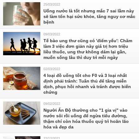
25/03/2022
Uống nước là tốt nhưng mắc 7 sai lầm này
sẽ làm tổn hại sức khỏe, tăng nguy cơ mắc
bệnh
09/03/2022
Tế bào ung thư cũng có 'điểm yếu': Chăm
làm 3 việc đơn giản này giá trị hơn triệu
liều thuốc, ung thư không dám lại gần,
muốn sống lâu thì duy trì mỗi ngày
02/03/2022
4 loại đồ uống tốt cho F0 và 3 loại nhất
định phải tránh: Tuân thủ để tăng miễn
dịch, phục hồi nhanh và tránh được biến
chứng
09/02/2022
Người Ấn Độ thường cho "1 gia vị" vào
nước sôi rồi uống để ngừa tiểu đường,
thậm chí còn hóa thuốc quý trì hoãn lão
hóa và đẹp da
22/12/2021