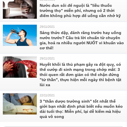
Nước đun sôi để nguội là "liều thuốc
trường thọ" miễn phí, nhưng có 2 thời
điểm không phù hợp để uống cần nhớ kỹ
29/11/2021
Sáng thức dậy, đánh răng trước hay uống
nước trước? Câu trả lời chuẩn từ chuyên
gia, hoá ra nhiều người NUỐT vi khuẩn vào
cơ thể!
29/11/2021
Huyết khối là thủ phạm gây ra đột quỵ, có
thể cướp đi sinh mạng trong chớp mắt: 3
thói quen rất đơn giản có thể chặn đứng
"tử thần", thực hiện mỗi ngày thì bệnh tật
lùi xa
22/11/2021
3 "thần dược trường sinh" tốt nhất thế
giới bạn nhất định phải biết nếu muốn kéo
dài tuổi thọ: Miễn phí, lại dễ kiếm mà hiệu
quả vô song