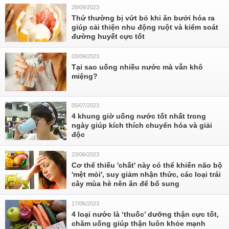
28/09/2023
Thứ thường bị vứt bỏ khi ăn bưởi hóa ra
giúp cải thiện nhu động ruột và kiểm soát
đường huyết cực tốt
03/09/2023
Tại sao uống nhiều nước mà vẫn khô
miệng?
05/07/2023
4 khung giờ uống nước tốt nhất trong
ngày giúp kích thích chuyển hóa và giải
độc
23/06/2023
Cơ thể thiếu 'chất' này có thể khiến não bộ
'mệt mỏi', suy giảm nhận thức, các loại trái
cây mùa hè nên ăn để bổ sung
17/06/2023
4 loại nước là ‘thuốc’ dưỡng thận cực tốt,
chăm uống giúp thận luôn khỏe mạnh