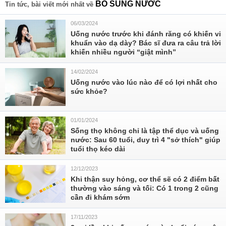
BỔ SUNG NƯỚC
Tin tức, bài viết mới nhất về
06/03/2024
Uống nước trước khi đánh răng có khiến vi
khuẩn vào dạ dày? Bác sĩ đưa ra câu trả lời
khiến nhiều người “giật mình”
14/02/2024
Uống nước vào lúc nào để có lợi nhất cho
sức khỏe?
01/01/2024
Sống thọ không chỉ là tập thể dục và uống
nước: Sau 60 tuổi, duy trì 4 "sở thích" giúp
tuổi thọ kéo dài
12/12/2023
Khi thận suy hỏng, cơ thể sẽ có 2 điểm bất
thường vào sáng và tối: Có 1 trong 2 cũng
cần đi khám sớm
17/11/2023