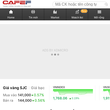
New
Home
Tin mới
Market
Watch list
Mở rộng
Giá vàng SJC
Giá bạc
VNINDEX
VN30
Mua vào
141,000
0.57%
1,768.06
1,91
0.19%
Bán ra
144,000
0.56%