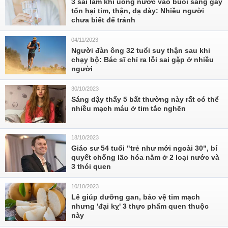
3 sai lầm khi uống nước vào buổi sáng gây
tổn hại tim, thận, dạ dày: Nhiều người
chưa biết để tránh
04/11/2023
Người đàn ông 32 tuổi suy thận sau khi
chạy bộ: Bác sĩ chỉ ra lỗi sai gặp ở nhiều
người
30/10/2023
Sáng dậy thấy 5 bất thường này rất có thể
nhiều mạch máu ở tim tắc nghẽn
18/10/2023
Giáo sư 54 tuổi "trẻ như mới ngoài 30", bí
quyết chống lão hóa nằm ở 2 loại nước và
3 thói quen
10/10/2023
Lê giúp dưỡng gan, bảo vệ tim mạch
nhưng 'đại kỵ' 3 thực phẩm quen thuộc
này