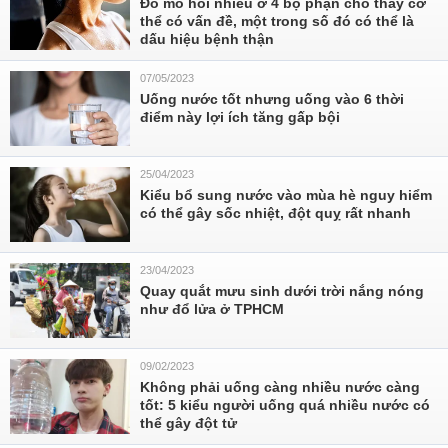
Đổ mồ hôi nhiều ở 4 bộ phận cho thấy cơ
thể có vấn đề, một trong số đó có thể là
dấu hiệu bệnh thận
07/05/2023
Uống nước tốt nhưng uống vào 6 thời
điểm này lợi ích tăng gấp bội
25/04/2023
Kiểu bổ sung nước vào mùa hè nguy hiểm
có thể gây sốc nhiệt, đột quỵ rất nhanh
23/04/2023
Quay quắt mưu sinh dưới trời nắng nóng
như đổ lửa ở TPHCM
09/02/2023
Không phải uống càng nhiều nước càng
tốt: 5 kiểu người uống quá nhiều nước có
thể gây đột tử