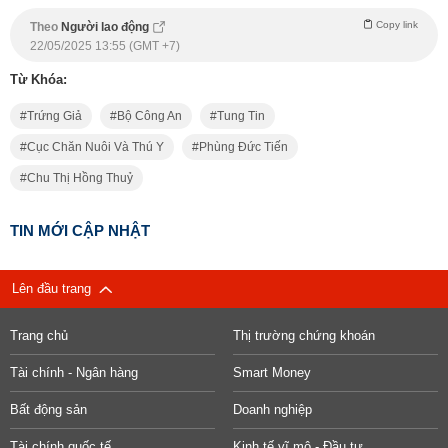
Copy link
Theo
Người lao động
22/05/2025 13:55 (GMT +7)
Từ Khóa:
Trứng Giả
Bộ Công An
Tung Tin
Cục Chăn Nuôi Và Thú Y
Phùng Đức Tiến
Chu Thị Hồng Thuỷ
TIN MỚI CẬP NHẬT
Lên đầu trang
Trang chủ
Thị trường chứng khoán
Tài chính - Ngân hàng
Smart Money
Bất động sản
Doanh nghiệp
Tài chính quốc tế
Kinh tế vĩ mô - Đầu tư