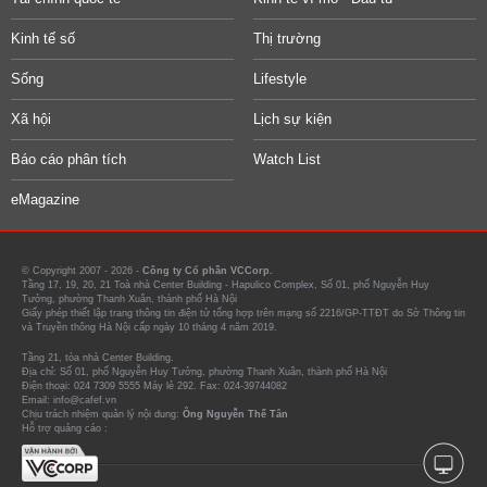
Kinh tế số
Thị trường
Sống
Lifestyle
Xã hội
Lịch sự kiện
Báo cáo phân tích
Watch List
eMagazine
© Copyright 2007 - 2026 -
Công ty Cổ phần VCCorp.
Tầng 17, 19, 20, 21 Toà nhà Center Building - Hapulico Complex, Số 01, phố Nguyễn Huy
Tưởng, phường Thanh Xuân, thành phố Hà Nội
Giấy phép thiết lập trang thông tin điện tử tổng hợp trên mạng số 2216/GP-TTĐT do Sở Thông tin
và Truyền thông Hà Nội cấp ngày 10 tháng 4 năm 2019.
Tầng 21, tòa nhà Center Building.
Địa chỉ: Số 01, phố Nguyễn Huy Tưởng, phường Thanh Xuân, thành phố Hà Nội
Điện thoại: 024 7309 5555 Máy lẻ 292. Fax: 024-39744082
Email: info@cafef.vn
Chịu trách nhiệm quản lý nội dung:
Ông Nguyễn Thế Tân
Hỗ trợ quảng cáo :