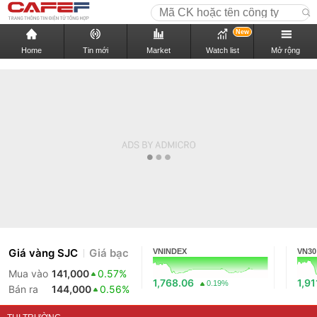
New
Home
Tin mới
Market
Watch list
Mở rộng
Giá vàng SJC
Giá bạc
VNINDEX
VN30
Mua vào
141,000
0.57%
1,768.06
1,91
0.19%
Bán ra
144,000
0.56%