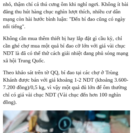
nhỏ, thậm chí cả thú cưng ôm khi nghỉ ngơi. Không ít bài
đăng thu hút hàng chục nghìn lượt thích, nhiều cư dân
mạng còn hài hước bình luận: "Đến bí đao cũng có ngày
nổi tiếng".
Không cần mua thêm thiết bị hay lắp đặt gì cầu kỳ, chỉ
cần ghé chợ mua một quả bí đao cỡ lớn với giá vài chục
NDT là đã có thể thử cách giải nhiệt đang phủ sóng mạng
xã hội Trung Quốc.
Theo khảo sát trên tờ QQ, bí đao tại các chợ ở Trùng
Khánh được bán với giá khoảng 1-2 NDT (khoảng 3.600-
7.200 đồng)/0,5 kg, vì vậy một quả đủ lớn để ôm thường
chỉ có giá vài chục NDT (Vài chục đến hơn 100 nghìn
đồng).