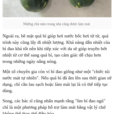
Những chú mèo trong nhà cũng được làm mát.
Ngoài ra, bề mặt quả bí giúp hơi nước bốc hơi từ từ, quá
trình này cũng lấy đi nhiệt lượng. Khả năng dẫn nhiệt của
bí đao khá tốt nên khi tiếp xúc với da sẽ giúp truyền bớt
nhiệt từ cơ thể sang quả bí, tạo cảm giác dễ chịu hơn
trong những ngày nắng nóng.
Một số chuyên gia còn ví bí đao giống như một "chiếc túi
nước mát tự nhiên". Nếu quả bí đã ấm lên sau thời gian sử
dụng, chỉ cần lau sạch hoặc làm mát lại là có thể tiếp tục
dùng.
Song, các bác sĩ cũng nhấn mạnh rằng "ôm bí đao ngủ"
chỉ là một phương pháp hỗ trợ làm mát bằng vật lý chứ
không thể thay thế điều hòa.