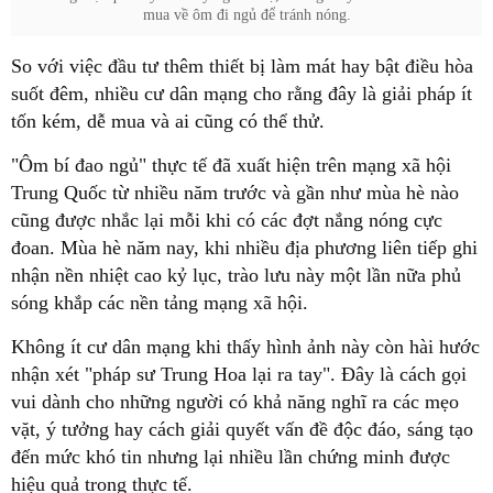
mua về ôm đi ngủ để tránh nóng.
So với việc đầu tư thêm thiết bị làm mát hay bật điều hòa
suốt đêm, nhiều cư dân mạng cho rằng đây là giải pháp ít
tốn kém, dễ mua và ai cũng có thể thử.
"Ôm bí đao ngủ" thực tế đã xuất hiện trên mạng xã hội
Trung Quốc từ nhiều năm trước và gần như mùa hè nào
cũng được nhắc lại mỗi khi có các đợt nắng nóng cực
đoan. Mùa hè năm nay, khi nhiều địa phương liên tiếp ghi
nhận nền nhiệt cao kỷ lục, trào lưu này một lần nữa phủ
sóng khắp các nền tảng mạng xã hội.
Không ít cư dân mạng khi thấy hình ảnh này còn hài hước
nhận xét "pháp sư Trung Hoa lại ra tay". Đây là cách gọi
vui dành cho những người có khả năng nghĩ ra các mẹo
vặt, ý tưởng hay cách giải quyết vấn đề độc đáo, sáng tạo
đến mức khó tin nhưng lại nhiều lần chứng minh được
hiệu quả trong thực tế.