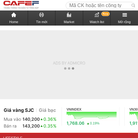
New
Home
Tin mới
Market
Watch list
Mở rộng
Giá vàng SJC
Giá bạc
VNINDEX
VN30
Mua vào
140,200
0.36%
1,768.06
1,91
0.19%
Bán ra
143,200
0.35%