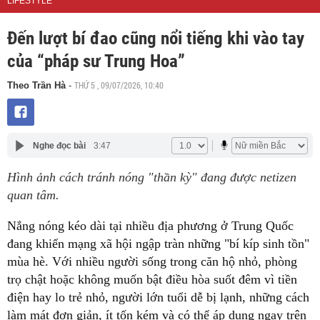
LIFESTYLE
Đến lượt bí đao cũng nổi tiếng khi vào tay
của “pháp sư Trung Hoa”
THỨ 5 , 09/07/2026, 10:40
Theo Trần Hà
-
Nghe đọc bài
3:47
Hình ảnh cách tránh nóng "thần kỳ" đang được netizen
quan tâm.
Nắng nóng kéo dài tại nhiều địa phương ở Trung Quốc
đang khiến mạng xã hội ngập tràn những "bí kíp sinh tồn"
mùa hè. Với nhiều người sống trong căn hộ nhỏ, phòng
trọ chật hoặc không muốn bật điều hòa suốt đêm vì tiền
điện hay lo trẻ nhỏ, người lớn tuổi dễ bị lạnh, những cách
làm mát đơn giản, ít tốn kém và có thể áp dụng ngay trên