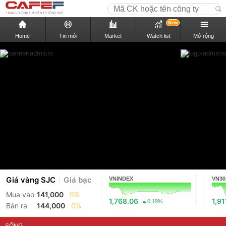
New
Home
Tin mới
Market
Watch list
Mở rộng
Giá vàng SJC
Giá bạc
VNINDEX
VN30
Mua vào
141,000
0%
1,768.06
1,91
0.19%
Bán ra
144,000
0%