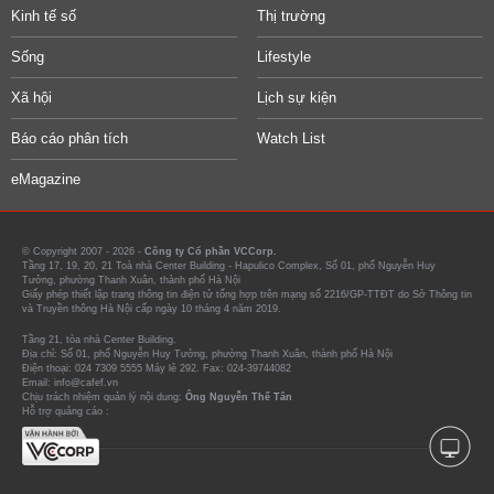
Kinh tế số
Thị trường
Sống
Lifestyle
Xã hội
Lịch sự kiện
Báo cáo phân tích
Watch List
eMagazine
© Copyright 2007 - 2026 -
Công ty Cổ phần VCCorp.
Tầng 17, 19, 20, 21 Toà nhà Center Building - Hapulico Complex, Số 01, phố Nguyễn Huy
Tưởng, phường Thanh Xuân, thành phố Hà Nội
Giấy phép thiết lập trang thông tin điện tử tổng hợp trên mạng số 2216/GP-TTĐT do Sở Thông tin
và Truyền thông Hà Nội cấp ngày 10 tháng 4 năm 2019.
Tầng 21, tòa nhà Center Building.
Địa chỉ: Số 01, phố Nguyễn Huy Tưởng, phường Thanh Xuân, thành phố Hà Nội
Điện thoại: 024 7309 5555 Máy lẻ 292. Fax: 024-39744082
Email: info@cafef.vn
Chịu trách nhiệm quản lý nội dung:
Ông Nguyễn Thế Tân
Hỗ trợ quảng cáo :