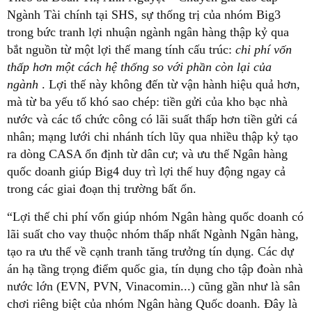
Ngành Tài chính tại SHS, sự thống trị của nhóm Big3
trong bức tranh lợi nhuận ngành ngân hàng thập kỷ qua
bắt nguồn từ một lợi thế mang tính cấu trúc:
chi phí vốn
thấp hơn một cách hệ thống so với phần còn lại của
ngành
. Lợi thế này không đến từ vận hành hiệu quả hơn,
mà từ ba yếu tố khó sao chép: tiền gửi của kho bạc nhà
nước và các tổ chức công có lãi suất thấp hơn tiền gửi cá
nhân; mạng lưới chi nhánh tích lũy qua nhiều thập kỷ tạo
ra dòng CASA ổn định từ dân cư; và ưu thế Ngân hàng
quốc doanh giúp Big4 duy trì lợi thế huy động ngay cả
trong các giai đoạn thị trường bất ổn.
“Lợi thế chi phí vốn giúp nhóm Ngân hàng quốc doanh có
lãi suất cho vay thuộc nhóm thấp nhất Ngành Ngân hàng,
tạo ra ưu thế về cạnh tranh tăng trưởng tín dụng. Các dự
án hạ tầng trọng điểm quốc gia, tín dụng cho tập đoàn nhà
nước lớn (EVN, PVN, Vinacomin...) cũng gần như là sân
chơi riêng biệt của nhóm Ngân hàng Quốc doanh. Đây là