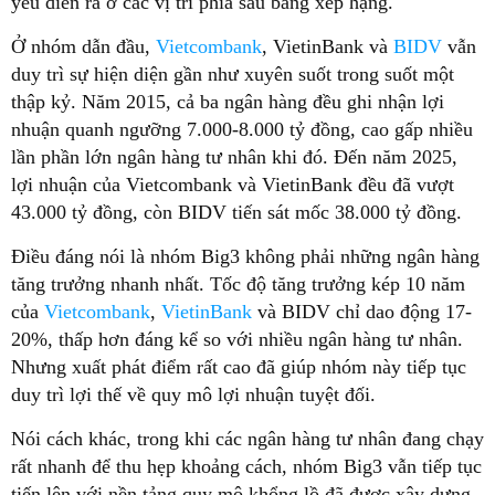
yếu diễn ra ở các vị trí phía sau bảng xếp hạng.
Ở nhóm dẫn đầu,
Vietcombank
, VietinBank và
BIDV
vẫn
duy trì sự hiện diện gần như xuyên suốt trong suốt một
thập kỷ. Năm 2015, cả ba ngân hàng đều ghi nhận lợi
nhuận quanh ngưỡng 7.000-8.000 tỷ đồng, cao gấp nhiều
lần phần lớn ngân hàng tư nhân khi đó. Đến năm 2025,
lợi nhuận của Vietcombank và VietinBank đều đã vượt
43.000 tỷ đồng, còn BIDV tiến sát mốc 38.000 tỷ đồng.
Điều đáng nói là nhóm Big3 không phải những ngân hàng
tăng trưởng nhanh nhất. Tốc độ tăng trưởng kép 10 năm
của
Vietcombank
,
VietinBank
và BIDV chỉ dao động 17-
20%, thấp hơn đáng kể so với nhiều ngân hàng tư nhân.
Nhưng xuất phát điểm rất cao đã giúp nhóm này tiếp tục
duy trì lợi thế về quy mô lợi nhuận tuyệt đối.
Nói cách khác, trong khi các ngân hàng tư nhân đang chạy
rất nhanh để thu hẹp khoảng cách, nhóm Big3 vẫn tiếp tục
tiến lên với nền tảng quy mô khổng lồ đã được xây dựng