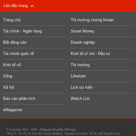
Lên đầu trang
Trang chủ
Thị trường chứng khoán
Tài chính - Ngân hàng
Smart Money
Bất động sản
Doanh nghiệp
Tài chính quốc tế
Kinh tế vĩ mô - Đầu tư
Kinh tế số
Thị trường
Sống
Lifestyle
Xã hội
Lịch sự kiện
Báo cáo phân tích
Watch List
eMagazine
© Copyright 2007 - 2026 -
Công ty Cổ phần VCCorp.
Tầng 17, 19, 20, 21 Toà nhà Center Building - Hapulico Complex, Số 01, phố Nguyễn Huy