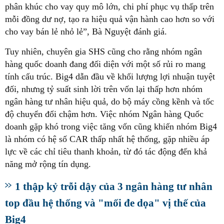
phân khúc cho vay quy mô lớn, chi phí phục vụ thấp trên
mỗi đồng dư nợ, tạo ra hiệu quả vận hành cao hơn so với
cho vay bán lẻ nhỏ lẻ”, Bà Nguyệt đánh giá.
Tuy nhiên, chuyên gia SHS cũng cho rằng nhóm ngân
hàng quốc doanh đang đối diện với một số rủi ro mang
tính cấu trúc. Big4 dẫn đầu về khối lượng lợi nhuận tuyệt
đối, nhưng tỷ suất sinh lời trên vốn lại thấp hơn nhóm
ngân hàng tư nhân hiệu quả, do bộ máy cồng kềnh và tốc
độ chuyển đổi chậm hơn. Việc nhóm Ngân hàng Quốc
doanh gặp khó trong việc tăng vốn cũng khiến nhóm Big4
là nhóm có hệ số CAR thấp nhất hệ thống, gặp nhiều áp
lực về các chỉ tiêu thanh khoản, từ đó tác động đến khả
năng mở rộng tín dụng.
1 thập kỷ trỗi dậy của 3 ngân hàng tư nhân
top đầu hệ thống và "mối đe dọa" vị thế của
Big4