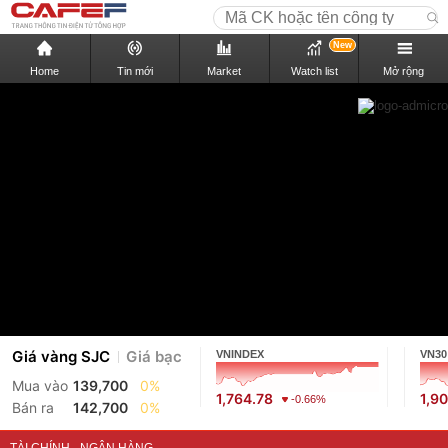
New
Home
Tin mới
Market
Watch list
Mở rộng
Giá vàng SJC
Giá bạc
VNINDEX
VN30
Mua vào
139,700
0%
1,764.78
1,9
-0.66%
Bán ra
142,700
0%