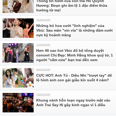
Thông tin hiếm của con trai Hồ Quỳnh
Hương: Đoạn ghi âm lộ 1 đặc điểm thừa
hưởng từ mẹ!
16/05/2025
Những bó hoa cưới "linh nghiệm" của
Vbiz: Sau màn "xin vía" là những đám cưới
cực kỳ hoành tráng
12/04/2025
Hơn 40 sao hot Vbiz đổ bộ tổng duyệt
concert Chị Đẹp: Minh Hằng khoe quý tử, 1
người "cấm cửa" bạn trai đến xem
09/04/2025
CỰC HOT: Anh Tú - Diệu Nhi "trượt tay" để
lộ hình ảnh con gái giấu kín suốt 4 năm?
13/02/2025
Khung cảnh hỗn loạn ngay trước mặt các
Anh Trai Say Hi gây kinh ngạc vì 1 điều