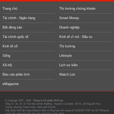
Trang chủ
Thị trường chứng khoán
Tài chính - Ngân hàng
Smart Money
Bất động sản
Doanh nghiệp
Tài chính quốc tế
Kinh tế vĩ mô - Đầu tư
Kinh tế số
Thị trường
Sống
Lifestyle
Xã hội
Lịch sự kiện
Báo cáo phân tích
Watch List
eMagazine
© Copyright 2007 - 2026 -
Công ty Cổ phần VCCorp.
Tầng 17, 19, 20, 21 Toà nhà Center Building - Hapulico Complex, Số 01, phố Nguyễn Huy
Tưởng, phường Thanh Xuân, thành phố Hà Nội
Giấy phép thiết lập trang thông tin điện tử tổng hợp trên mạng số 2216/GP-TTĐT do Sở Thông tin
và Truyền thông Hà Nội cấp ngày 10 tháng 4 năm 2019.