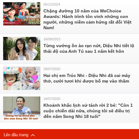
05/12/2024
Chặng đường 10 năm của WeChoice
Awards: Hành trình tôn vinh những con
người, những niềm cảm hứng rất đỗi Việt
Nam!
16/09/2023
Từng vướng ồn ào rạn nứt, Diệu Nhi tiết lộ
thái độ của Anh Tú sau 1 năm kết hôn
28/07/2020
Hai chị em Trúc Nhi - Diệu Nhi đã cai máy
thở, cười tươi khi được bố mẹ vào thăm
16/07/2020
Khoảnh khắc lịch sử tách rời 2 bé: "Còn 1
cuộc chiến dài nữa, chúng tôi sẽ điều trị
đến năm Song Nhi 18 tuổi"
Lên đầu trang