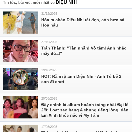
DIỆU NHI
Tin tức, bài viết mới nhất về
31/12/2025
Hóa ra chân Diệu Nhi rất đẹp, còn hơn cả
Hoa hậu
27/10/2025
Trấn Thành: "Tàn nhẫn! Vô tâm! Anh nhắc
mấy đứa!"
19/10/2025
HOT: Rầm rộ ảnh Diệu Nhi - Anh Tú bế 2
con đi chơi
20/08/2025
Đây chính là album hoành tráng nhất Đại lễ
2/9: Loạt sao hạng A chung tiếng lòng, dàn
Em Xinh khóc nấc vì Mỹ Tâm
17/05/2025