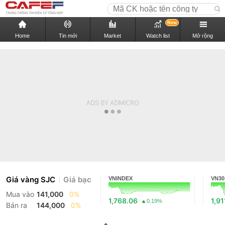
New
Home
Tin mới
Market
Watch list
Mở rộng
Giá vàng SJC
Giá bạc
VNINDEX
VN30
Mua vào
141,000
0%
1,768.06
1,91
0.19%
Bán ra
144,000
0%