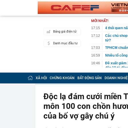
MỚI NHẤT!
17:15
4 thói quen n
Bảng giá điện tử
17:12
Các chủ shop 
tử?
Danh mục đầu tư
17:03
TPHCM chuẩn b
16:59
Nhiều tổ công 
16:46
Đề xuất giảm 
đến 10 tỷ đồn
16:42
Tịch thu 39 th
XÃ HỘI
CHỨNG KHOÁN
BẤT ĐỘNG SẢN
DOANH NGHIỆ
máy
16:42
2 ngày trước 
cánh
Độc lạ đám cưới miền T
16:40
Cắm loạt cọc 
môn 100 con chồn hương
bằng tòa nhà 
16:38
9 trụ cầu Hồn
của bố vợ gây chú ý
16:32
Đề xuất giảm 
tỷ đồng