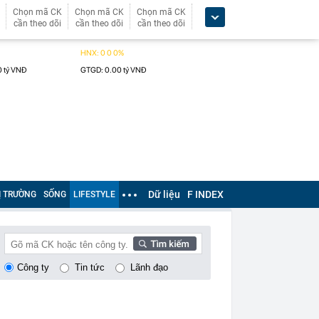
Chọn mã CK
Chọn mã CK
Chọn mã CK
cần theo dõi
cần theo dõi
cần theo dõi
Dữ liệu
F INDEX
Ị TRƯỜNG
SỐNG
LIFESTYLE
Công ty
Tin tức
Lãnh đạo