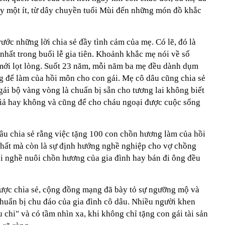
gày một ít, từ dây chuyền tuổi Mùi đến những món đồ khắc
ước những lời chia sẻ đầy tình cảm của mẹ. Có lẽ, đó là
 nhất trong buổi lễ gia tiên. Khoảnh khắc mẹ nói về số
 mới lọt lòng. Suốt 23 năm, mỗi năm ba mẹ đều dành dụm
g để làm của hồi môn cho con gái. Mẹ cô dâu cũng chia sẻ
gái bộ vàng vòng là chuẩn bị sẵn cho tương lai không biết
giả hay không và cũng để cho cháu ngoại được cuộc sống
u chia sẻ rằng việc tặng 100 con chồn hương làm của hồi
hất mà còn là sự định hướng nghề nghiệp cho vợ chồng
ối nghề nuôi chồn hương của gia đình hay bán đi ông đều
được chia sẻ, cộng đồng mạng đã bày tỏ sự ngưỡng mộ và
chuẩn bị chu đáo của gia đình cô dâu. Nhiều người khen
 chi" và có tầm nhìn xa, khi không chỉ tặng con gái tài sản