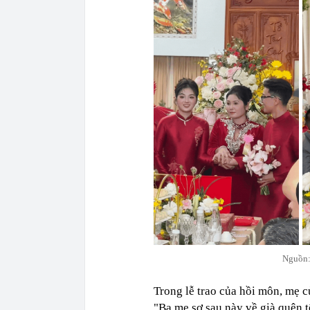
Nguồn:
Trong lễ trao của hồi môn, mẹ c
"Ba mẹ sợ sau này về già quên t