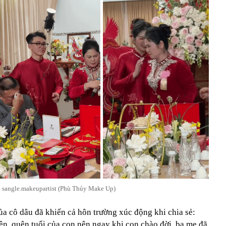
 sangle.makeupartist (Phù Thủy Make Up)
ủa cô dâu đã khiến cả hôn trường xúc động khi chia sẻ:
ên, quên tuổi của con nên ngay khi con chào đời, ba mẹ đã