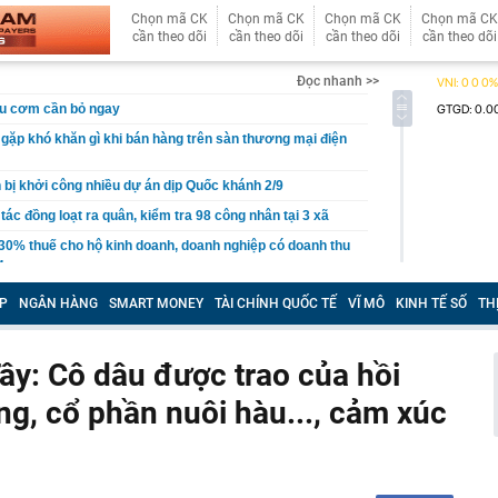
Chọn mã CK
Chọn mã CK
Chọn mã CK
Chọn mã CK
cần theo dõi
cần theo dõi
cần theo dõi
cần theo dõi
Đọc nhanh >>
ấu cơm cần bỏ ngay
gặp khó khăn gì khi bán hàng trên sàn thương mại điện
ị khởi công nhiều dự án dịp Quốc khánh 2/9
tác đồng loạt ra quân, kiểm tra 98 công nhân tại 3 xã
30% thuế cho hộ kinh doanh, doanh nghiệp có doanh thu
g
ỏi vàng trị giá 29 tỷ đồng buôn lậu qua biên giới bằng xe
P
NGÂN HÀNG
SMART MONEY
TÀI CHÍNH QUỐC TẾ
VĨ MÔ
KINH TẾ SỐ
TH
- 5/8, sân bay Tân Sơn Nhất ghi nhận một máy bay lạ cất
ây: Cô dâu được trao của hồi
thép sâu 136 mét giữa biển, hoàn thành công trình cao
, cổ phần nuôi hàu..., cảm xúc
110 tầng chưa từng có trên thế giới
g Hà dần lộ diện giữa sông Hồng
30% thuế cho hộ kinh doanh, doanh nghiệp thu dưới 10