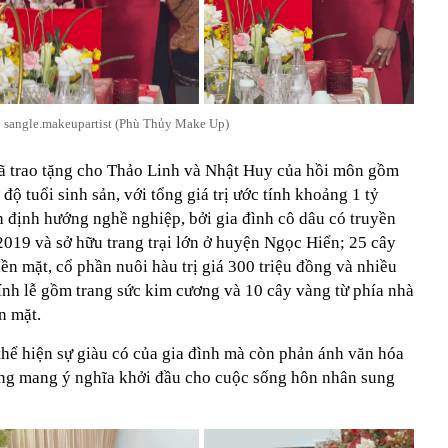
 sangle.makeupartist (Phù Thủy Make Up)
 đã trao tặng cho Thảo Linh và Nhật Huy của hồi môn gồm
ộ tuổi sinh sản, với tổng giá trị ước tính khoảng 1 tỷ
 định hướng nghề nghiệp, bởi gia đình cô dâu có truyền
019 và sở hữu trang trại lớn ở huyện Ngọc Hiển; 25 cây
iền mặt, cổ phần nuôi hàu trị giá 300 triệu đồng và nhiều
 sính lễ gồm trang sức kim cương và 10 cây vàng từ phía nhà
n mặt.
ể hiện sự giàu có của gia đình mà còn phản ánh văn hóa
ờng mang ý nghĩa khởi đầu cho cuộc sống hôn nhân sung