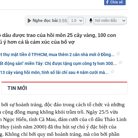
Chia sẻ
ựa thường có lỗ tròn ở giữa?
ị Quỳnh SN 1995 trong phòng hát karaoke
 một ngân hàng có thể từ chối giao dịch rút/chuyển tiền
3:55
Nghe đọc bài
ách hàng trong trường hợp sau
 cùng phức tạp": Nga đổi chiến thuật, đánh vào "huyết
 dâu được trao của hồi môn 25 cây vàng, 100 con
raine
 ý hơn cả là cảm xúc của bố vợ
2027 trình làng với màn hình TFT và HSTC, đe dọa ngôi
amaha NVX và Honda SH
t thự mặt tiền ở TP.HCM, mua thêm 2 căn nhà mới ở Đồng...
ng là ai mà gây sốt khi vướng nghi vấn hẹn hò Á hậu Việt?
bất động sản" miền Tây: Chị được tặng cụm công ty hơn 300...
giữ lời, mua hết lượng cổ phiếu đã đăng ký
3 cây vàng hồi môn, tính số lãi chỉ sau 4 năm cưới mà...
n tại của tuyến cáp treo lên thẳng nơi được mệnh danh
ệt Nam": Khi nào đón khách?
TIN MỚI
nhà đã được ngân hàng bán đấu giá, một chủ tịch HĐQT
hà nước GVR, BCM, GAS... đồng loạt tăng trần: Điều gì
 bởi sự hoành tráng, độc đáo trong cách tổ chức và những
 cộng đồng mạng không khỏi trầm trồ. Ngày 25/5 vừa
yện Ngọc Hiển, tỉnh Cà Mau, đám cưới của cô dâu Thảo Linh
Huy (sinh năm 2000) đã thu hút sự chú ý đặc biệt của
g. Không chỉ bởi quy mô hoành tráng, mà còn bởi phần