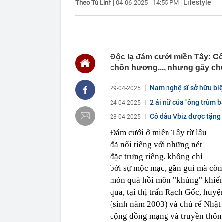
Lifestyle
Theo Tú Linh
|
04-06-2025 - 14:55 PM
|
16:30
Vì sao ghế nh
16:30
Bắt giữ Lê Th
16:24
Sau ngày 31/8,
online của kh
16:24
"Tình hình vô
Độc lạ đám cưới miền Tây: Cô
mạch" của Uk
chồn hương..., nhưng gây chú
16:22
Honda PCX160 
vương của Y
Nam nghệ sĩ sở hữu biệ
29-04-2025
16:18
Patrik Lê Gia
2 ái nữ của "ông trùm 
24-04-2025
16:15
Một chủ tịch 
Cô dâu Vbiz được tặng 1
23-04-2025
16:15
Tình hình hiệ
"lạnh nhất Vi
Đám cưới ở miền Tây từ lâu
16:13
Lừa cho thuê 
đã nổi tiếng với những nét
công ty bị bắt
đặc trưng riêng, không chỉ
16:12
Cổ phiếu DN n
bởi sự mộc mạc, gần gũi mà còn
đã xảy ra?
món quà hồi môn "khủng" khiến
qua, tại thị trấn Rạch Gốc, hu
(sinh năm 2003) và chú rể Nhật 
cộng đồng mạng và truyền thôn