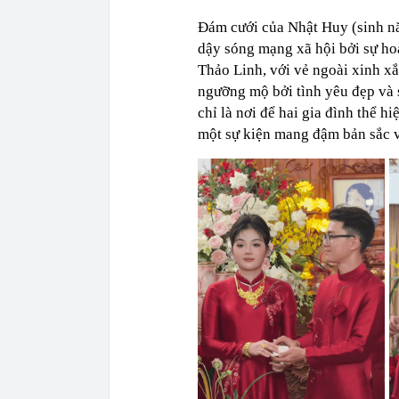
Đám cưới của Nhật Huy (sinh n
dậy sóng mạng xã hội bởi sự h
Thảo Linh, với vẻ ngoài xinh xắ
ngưỡng mộ bởi tình yêu đẹp và
chỉ là nơi để hai gia đình thể h
một sự kiện mang đậm bản sắc 