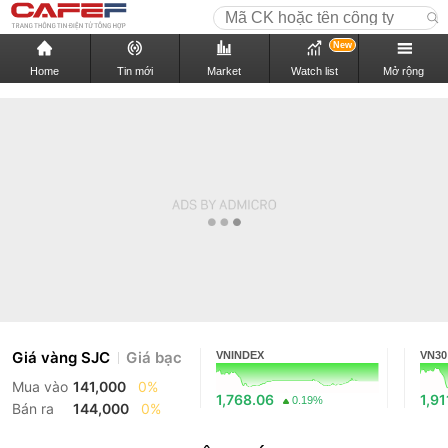
New
Home
Tin mới
Market
Watch list
Mở rộng
Giá vàng SJC
Giá bạc
VNINDEX
VN30
Mua vào
141,000
0%
1,768.06
1,91
0.19%
Bán ra
144,000
0%