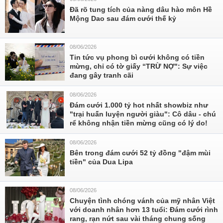
Đã rõ tung tích của nàng dâu hào môn Hề
Mộng Dao sau đám cưới thế kỷ
08/06/2026
Tin tức vụ phong bì cưới không có tiền
mừng, chỉ có tờ giấy “TRỪ NỢ": Sự việc
đang gây tranh cãi
08/06/2026
Đám cưới 1.000 tỷ hot nhất showbiz như
"trại huấn luyện người giàu": Cô dâu - chú
rể không nhận tiền mừng cũng có lý do!
08/06/2026
Bên trong đám cưới 52 tỷ đồng "đậm mùi
tiền" của Dua Lipa
08/06/2026
Chuyện tình chóng vánh của mỹ nhân Việt
với doanh nhân hơn 13 tuổi: Đám cưới rình
rang, rạn nứt sau vài tháng chung sống