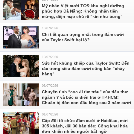
Mỹ nhân Việt cưới TGĐ khu nghỉ dưỡng
phức hợp Đà Nẵng: Không nhận tiền
mừng, diện mạo chú rể "kín như bưng"
10/07/2026
Chi tiết quan trọng nhất trong đám cưới
của Taylor Swift bại lộ?
10/07/2026
Sức hút khủng khiếp của Taylor Swift: Đến
rác trong siêu đám cưới cũng bán “cháy
hàng”
03/07/2026
Chuyện tình “cọc đi tìm trâu” của tiểu thư
ngành Y và bác sĩ điển trai ở TP.HCM:
Chuẩn bị đón con đầu lòng sau 3 năm cưới
01/07/2026
Cặp đôi tổ chức đám cưới ở Haidilao, mời
305 khách, đãi 30 bàn tiệc: Công khai hóa
đơn khiến nhiều người bất ngờ