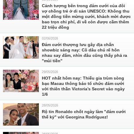
Cảnh tượng bên trong đám cưới của đôi
vợ chồng trẻ ở di sản UNESCO: Không thu
một đồng tiền mừng cưới, khách mời được
bao trọn chi phí, đi về còn được cầm thêm
22 triệu đồng
02/06/2026
Đám cưới thượng lưu gây địa chấn
showbiz sáng nay: Cô dâu chú rể hôn
nhau say đắm, nhìn đâu cũng thấy phả ra
"mùi tiền"
29/05/2026
HOT nhất hôm nay: Thiếu gia trùm sòng
bạc Macau thông báo tổ chức đám cưới
với thiên thần Victoria’s Secret vào ngày
1/6
28/05/2026
Rộ tin Ronaldo chốt ngày làm "đám cưới
thế kỷ" với Georgina Rodríguez!