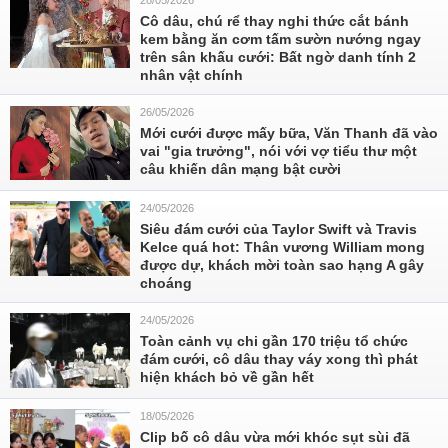
28/05/2026
Cô dâu, chú rể thay nghi thức cắt bánh
kem bằng ăn cơm tấm sườn nướng ngay
trên sân khấu cưới: Bất ngờ danh tính 2
nhân vật chính
26/05/2026
Mới cưới được mấy bữa, Văn Thanh đã vào
vai "gia trưởng", nói với vợ tiểu thư một
câu khiến dân mạng bật cười
24/05/2026
Siêu đám cưới của Taylor Swift và Travis
Kelce quá hot: Thân vương William mong
được dự, khách mời toàn sao hạng A gây
choáng
24/05/2026
Toàn cảnh vụ chi gần 170 triệu tổ chức
đám cưới, cô dâu thay váy xong thì phát
hiện khách bỏ về gần hết
18/05/2026
Clip bố cô dâu vừa mới khóc sụt sùi đã