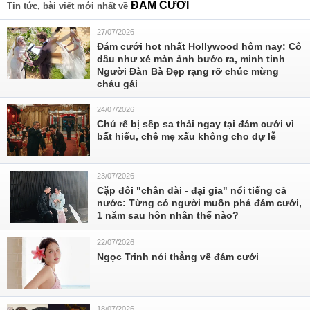
ĐÂM CƯỚI
Tin tức, bài viết mới nhất về
27/07/2026
Đám cưới hot nhất Hollywood hôm nay: Cô
dâu như xé màn ảnh bước ra, minh tinh
Người Đàn Bà Đẹp rạng rỡ chúc mừng
cháu gái
24/07/2026
Chú rể bị sếp sa thải ngay tại đám cưới vì
bất hiếu, chê mẹ xấu không cho dự lễ
23/07/2026
Cặp đôi "chân dài - đại gia" nổi tiếng cả
nước: Từng có người muốn phá đám cưới,
1 năm sau hôn nhân thế nào?
22/07/2026
Ngọc Trinh nói thẳng về đám cưới
18/07/2026