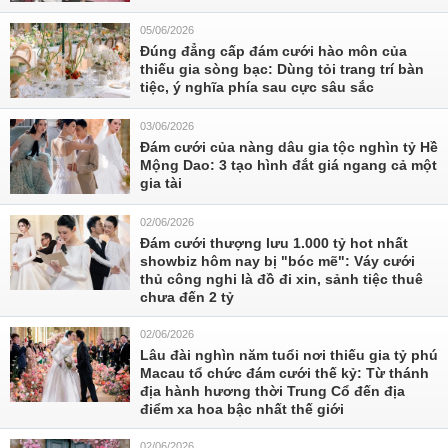
05/06/2026
Đúng đẳng cấp đám cưới hào môn của
thiếu gia sòng bạc: Dùng tỏi trang trí bàn
tiệc, ý nghĩa phía sau cực sâu sắc
03/06/2026
Đám cưới của nàng dâu gia tộc nghìn tỷ Hề
Mộng Dao: 3 tạo hình đắt giá ngang cả một
gia tài
02/06/2026
Đám cưới thượng lưu 1.000 tỷ hot nhất
showbiz hôm nay bị "bóc mẽ": Váy cưới
thủ công nghi là đồ đi xin, sảnh tiệc thuê
chưa đến 2 tỷ
02/06/2026
Lâu đài nghìn năm tuổi nơi thiếu gia tỷ phú
Macau tổ chức đám cưới thế kỷ: Từ thánh
địa hành hương thời Trung Cổ đến địa
điểm xa hoa bậc nhất thế giới
02/06/2026