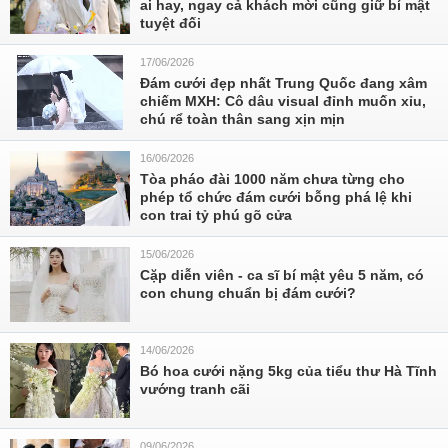
ai hay, ngay cả khách mời cũng giữ bí mật
tuyệt đối
17/06/2026
Đám cưới đẹp nhất Trung Quốc đang xâm
chiếm MXH: Cô dâu visual đỉnh muốn xỉu,
chú rể toàn thân sang xịn mịn
16/06/2026
Tòa pháo đài 1000 năm chưa từng cho
phép tổ chức đám cưới bỗng phá lệ khi
con trai tỷ phú gõ cửa
15/06/2026
Cặp diễn viên - ca sĩ bí mật yêu 5 năm, có
con chung chuẩn bị đám cưới?
14/06/2026
Bó hoa cưới nặng 5kg của tiểu thư Hà Tĩnh
vướng tranh cãi
09/06/2026