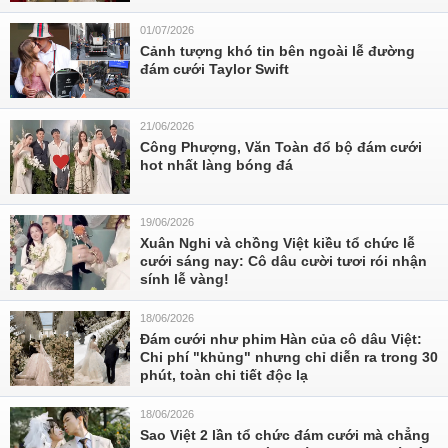
01/07/2026
Cảnh tượng khó tin bên ngoài lễ đường
đám cưới Taylor Swift
21/06/2026
Công Phượng, Văn Toàn đổ bộ đám cưới
hot nhất làng bóng đá
19/06/2026
Xuân Nghi và chồng Việt kiều tổ chức lễ
cưới sáng nay: Cô dâu cười tươi rói nhận
sính lễ vàng!
18/06/2026
Đám cưới như phim Hàn của cô dâu Việt:
Chi phí "khủng" nhưng chỉ diễn ra trong 30
phút, toàn chi tiết độc lạ
18/06/2026
Sao Việt 2 lần tổ chức đám cưới mà chẳng