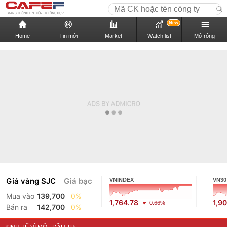
New
Home
Tin mới
Market
Watch list
Mở rộng
Giá vàng SJC
Giá bạc
VNINDEX
VN30
Mua vào
139,700
0%
1,764.78
1,9
-0.66%
Bán ra
142,700
0%