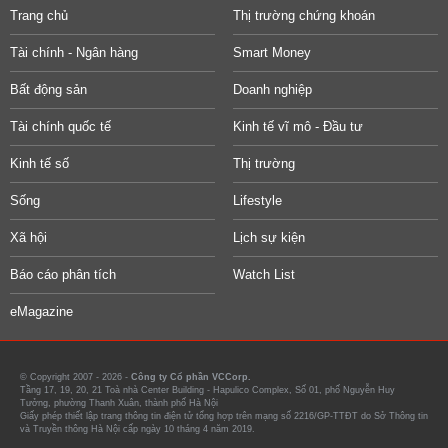
Trang chủ
Thị trường chứng khoán
Tài chính - Ngân hàng
Smart Money
Bất động sản
Doanh nghiệp
Tài chính quốc tế
Kinh tế vĩ mô - Đầu tư
Kinh tế số
Thị trường
Sống
Lifestyle
Xã hội
Lịch sự kiện
Báo cáo phân tích
Watch List
eMagazine
© Copyright 2007 - 2026 -
Công ty Cổ phần VCCorp.
Tầng 17, 19, 20, 21 Toà nhà Center Building - Hapulico Complex, Số 01, phố Nguyễn Huy
Tưởng, phường Thanh Xuân, thành phố Hà Nội
Giấy phép thiết lập trang thông tin điện tử tổng hợp trên mạng số 2216/GP-TTĐT do Sở Thông tin
và Truyền thông Hà Nội cấp ngày 10 tháng 4 năm 2019.