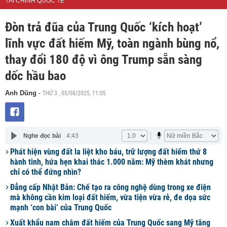
TÀI CHÍNH QUỐC TẾ
Đòn trả đũa của Trung Quốc ‘kích hoạt’
lĩnh vực đất hiếm Mỹ, toàn ngành bùng nổ,
thay đổi 180 độ vì ông Trump sẵn sàng
dốc hầu bao
THỨ 3 , 05/08/2025, 11:05
Anh Dũng
-
Nghe đọc bài
4:43
Phát hiện vùng đất la liệt kho báu, trữ lượng đất hiếm thứ 8
hành tinh, hứa hẹn khai thác 1.000 năm: Mỹ thèm khát nhưng
chỉ có thể đứng nhìn?
Đẳng cấp Nhật Bản: Chế tạo ra công nghệ dùng trong xe điện
mà không cần kim loại đất hiếm, vừa tiện vừa rẻ, đe dọa sức
mạnh ‘con bài’ của Trung Quốc
Xuất khẩu nam châm đất hiếm của Trung Quốc sang Mỹ tăng