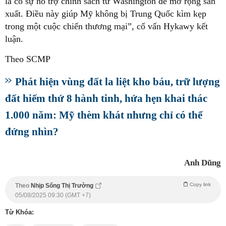
là có sự hỗ trợ chính sách từ Washington để mở rộng sản
xuất. Điều này giúp Mỹ không bị Trung Quốc kìm kẹp
trong một cuộc chiến thương mại”, cố vấn Hykawy kết
luận.
Theo SCMP
Phát hiện vùng đất la liệt kho báu, trữ lượng
đất hiếm thứ 8 hành tinh, hứa hẹn khai thác
1.000 năm: Mỹ thèm khát nhưng chỉ có thể
đứng nhìn?
Anh Dũng
Copy link
Theo
Nhịp Sống Thị Trường
05/08/2025 09:30 (GMT +7)
Từ Khóa: