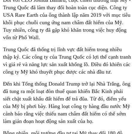
Đối với CEO Joshua Ballard, cuộc chiến thương mại Mỹ -
Trung Quốc đã làm thay đổi hoàn toàn cục diện. Công ty
USA Rare Earth của ông thành lập năm 2019 với mục tiêu
khôi phục chuỗi cung ứng nam châm đất hiếm của Mỹ.
Tuy nhiên, công ty đã gặp khó khăn trong việc huy động
vốn từ Phố Wall.
Trung Quốc đã thống trị lĩnh vực đất hiếm trong nhiều
thập kỷ. Các công ty của Trung Quốc có lợi thế cạnh tranh
vì giá rẻ và năng lực sản xuất khổng lồ. Điều đó khiến các
công ty Mỹ khó thuyết phục được các nhà đầu tư.
Đến khi Tổng thống Donald Trump trở lại Nhà Trắng, ông
đã tung ra một loạt đòn thuế quan khiến Bắc Kinh phải
siết chặt xuất khẩu đất hiếm để trả đũa. Từ đó, điểm yếu
của Mỹ bị phơi bày. Hàng loạt công ty hàng đầu nước Mỹ
cảnh báo rằng việc thiếu nam châm đất hiếm có thể sớm
làm gián đoạn hoạt động sản xuất của họ.
Bỗng nhiên, môi trường đầu tư tại Mỹ thay đổi 180 độ.