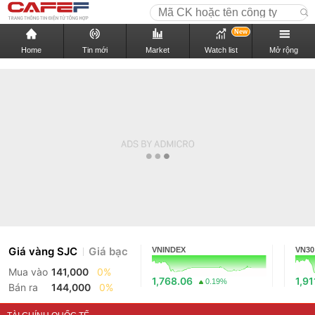
New
Home
Tin mới
Market
Watch list
Mở rộng
Giá vàng SJC
Giá bạc
VNINDEX
VN30
Mua vào
141,000
0%
1,768.06
1,91
0.19%
Bán ra
144,000
0%