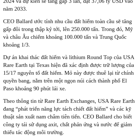
2024 và dự kiến sẽ tăng gấp 3 lần, đạt 37,06 tỷ USD vào
năm 2033.
CEO Ballard ước tính nhu cầu đất hiếm toàn cầu sẽ tăng
gấp đôi trong thập kỷ tới, lên 250.000 tấn. Trong đó, Mỹ
và châu Âu chiếm khoảng 100.000 tấn và Trung Quốc
khoảng 1/3.
Dự án khai thác đất hiếm và lithium Round Top của USA
Rare Earth tại Texas hiện đã xác định được trữ lượng của
15/17 nguyên tố đất hiếm. Mỏ này được thuê lại từ chính
quyền bang, nằm trên một ngọn núi cách thành phố El
Paso khoảng 90 phút lái xe.
Theo thông tin từ Rare Earth Exchanges, USA Rare Earth
đang “phát triển năng lực tách chiết đất hiếm” và các kỹ
thuật sản xuất nam châm tiên tiến. CEO Ballard cho biết
công ty tái sử dụng axit, chất phản ứng và nước để giảm
thiểu tác động môi trường.