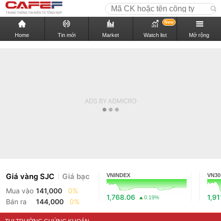
New
Home
Tin mới
Market
Watch list
Mở rộng
Giá vàng SJC
Giá bạc
VNINDEX
VN30
Mua vào
141,000
0%
1,768.06
1,91
0.19%
Bán ra
144,000
0%