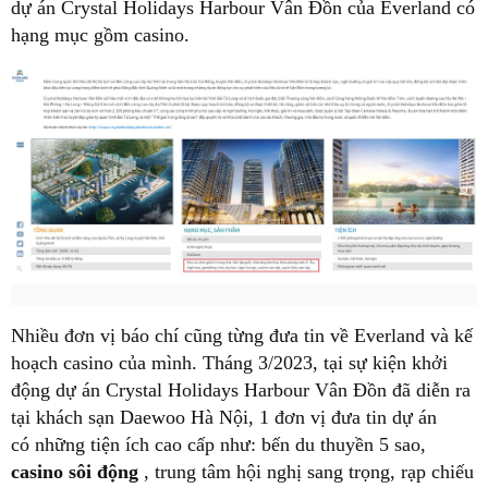
dự án Crystal Holidays Harbour Vân Đồn của Everland có
hạng mục gồm casino.
Nhiều đơn vị báo chí cũng từng đưa tin về Everland và kế
hoạch casino của mình. Tháng 3/2023, tại sự kiện khởi
động dự án Crystal Holidays Harbour Vân Đồn đã diễn ra
tại khách sạn Daewoo Hà Nội, 1 đơn vị đưa tin dự án
có những tiện ích cao cấp như: bến du thuyền 5 sao,
casino sôi động
, trung tâm hội nghị sang trọng, rạp chiếu