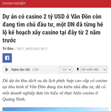
DOANH NGHIỆP
Dự án có casino 2 tỷ USD ở Vân Đồn còn
đang tìm chủ đầu tư, một DN đã từng hé
lộ kế hoạch xây casino tại đây từ 2 năm
trước
THỨ 3 , 08/07/2025, 08:17
Trí Đức
-
Nghe đọc bài
2:24
Dù dự án khu dịch vụ du lịch phức hợp cao cấp có casino
tại khu kinh tế Vân Đồn đang tìm kiếm nhà đầu tư, đã có
một doanh nghiệp đưa tín hiệu về thực hiện casino ở
Quảng Ninh.