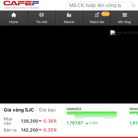
New
Home
Tin mới
Market
Watch list
Mở rộng
Giá vàng SJC
Giá bạc
VNINDEX
VN30
Mua
139,200
-0.36%
1,767.87
1,91
vào
0.18%
Bán ra
142,200
-0.35%