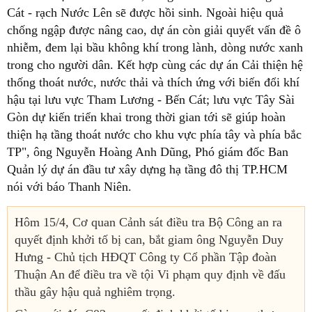
Cát - rạch Nước Lên sẽ được hồi sinh. Ngoài hiệu quả
chống ngập được nâng cao, dự án còn giải quyết vấn đề ô
nhiễm, đem lại bầu không khí trong lành, dòng nước xanh
trong cho người dân. Kết hợp cùng các dự án Cải thiện hệ
thống thoát nước, nước thải và thích ứng với biến đổi khí
hậu tại lưu vực Tham Lương - Bến Cát; lưu vực Tây Sài
Gòn dự kiến triển khai trong thời gian tới sẽ giúp hoàn
thiện hạ tầng thoát nước cho khu vực phía tây và phía bắc
TP", ông Nguyễn Hoàng Anh Dũng, Phó giám đốc Ban
Quản lý dự án đầu tư xây dựng hạ tầng đô thị TP.HCM
nói với báo Thanh Niên.
Hôm 15/4, Cơ quan Cảnh sát điều tra Bộ Công an ra
quyết định khởi tố bị can, bắt giam ông Nguyễn Duy
Hưng - Chủ tịch HĐQT Công ty Cổ phần Tập đoàn
Thuận An để điều tra về tội Vi phạm quy định về đấu
thầu gây hậu quả nghiêm trọng.