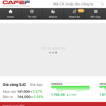
New
Home
Tin mới
Market
Watch list
Mở rộng
Giá vàng SJC
Giá bạc
VNINDEX
VN30
Mua vào
141,000
0.57%
1,768.06
1,91
0.19%
Bán ra
144,000
0.56%