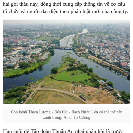
hai gói thầu này, đồng thời cung cấp thông tin về cơ cấu
tổ chức và người đại diện theo pháp luật mới của công ty.
Con kênh Tham Lương - Bến Cát - Rạch Nước Lên có thể trở nên
xanh trong. Ảnh: Tô Cường
Hạn cuối để Tập đoàn Thuận An phải phản hồi là trước