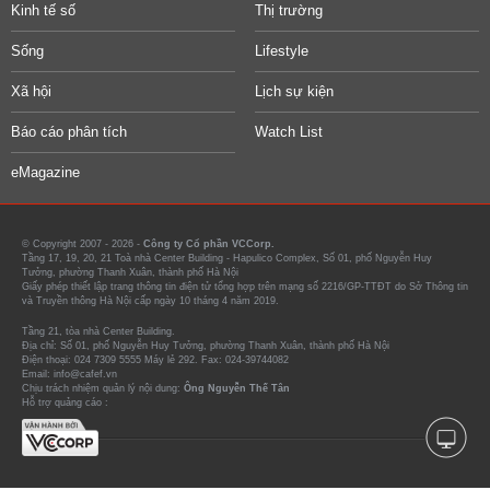
Kinh tế số
Thị trường
Sống
Lifestyle
Xã hội
Lịch sự kiện
Báo cáo phân tích
Watch List
eMagazine
© Copyright 2007 - 2026 -
Công ty Cổ phần VCCorp.
Tầng 17, 19, 20, 21 Toà nhà Center Building - Hapulico Complex, Số 01, phố Nguyễn Huy
Tưởng, phường Thanh Xuân, thành phố Hà Nội
Giấy phép thiết lập trang thông tin điện tử tổng hợp trên mạng số 2216/GP-TTĐT do Sở Thông tin
và Truyền thông Hà Nội cấp ngày 10 tháng 4 năm 2019.
Tầng 21, tòa nhà Center Building.
Địa chỉ: Số 01, phố Nguyễn Huy Tưởng, phường Thanh Xuân, thành phố Hà Nội
Điện thoại: 024 7309 5555 Máy lẻ 292. Fax: 024-39744082
Email: info@cafef.vn
Chịu trách nhiệm quản lý nội dung:
Ông Nguyễn Thế Tân
Hỗ trợ quảng cáo :