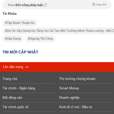
Copy link
Theo
Đời sống pháp luật
Từ Khóa:
Tập Đoàn Thuận An
Dự Án Xây Dựng Hạ Tầng Và Cải Tạo Môi Trường Kênh Tham Lương - Bến C
Xây Dựng
Ngưng Thi Công
TIN MỚI CẬP NHẬT
Lên đầu trang
Trang chủ
Thị trường chứng khoán
Tài chính - Ngân hàng
Smart Money
Bất động sản
Doanh nghiệp
Tài chính quốc tế
Kinh tế vĩ mô - Đầu tư