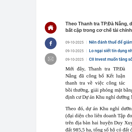
Á vừa được "O
Trường đầu tư
06:37
Lo ngại việc á
06:37
3 tài khoản n
Theo Thanh tra TP.Đà Nẵng, 
tuổi già rất d
bất cập trong cơ chế tài chính,
06:35
Từng chỉ bằng
Global lớn hơ
Nên đánh thuế để giảm 
09-10-2025
06:30
Gộp hoá đơn, d
Lo ngại siết tín dụng n
09-10-2025
thuế
06:28
Loạt trường đạ
CII Invest muốn tăng s
09-10-2025
loạt khảo sát
Mới đây, Thanh tra TP.Đà
tuyến metro s
Nẵng đã công bố Kết luận
06:28
Hiệu quả cao 
khoản
thanh tra về việc công tác
06:24
Thu hút 700 t
bồi thường, giải phóng mặt bằng
dẫn vốn chủ l
định cư Dự án Khu nghỉ dưỡng
06:20
Vì sao ngày c
thiết bị giải
Theo đó, dự án Khu nghỉ dưỡ
06:13
Từ nhà tập th
(đại diện cho liên doanh Tập đo
ha: Mô hình c
trên địa bàn hai huyện Duy Xu
06:02
9 loại quả gi
đất 985,5 ha, tổng số hộ có đất