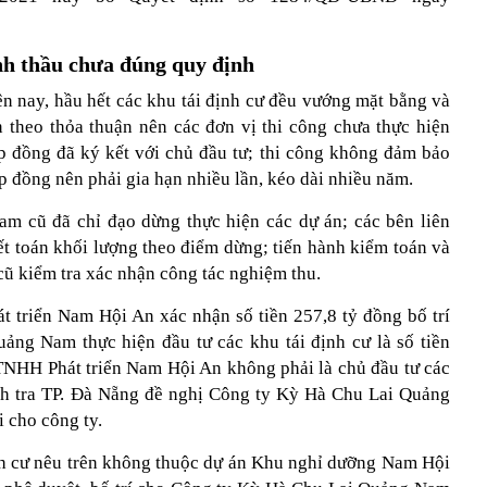
ịnh thầu chưa đúng quy định
ện nay, hầu hết các khu tái định cư đều vướng mặt bằng và
 theo thỏa thuận nên các đơn vị thi công chưa thực hiện
p đồng đã ký kết với chủ đầu tư; thi công không đảm bảo
ợp đồng nên phải gia hạn nhiều lần, kéo dài nhiều năm.
m cũ đã chỉ đạo dừng thực hiện các dự án; các bên liên
t toán khối lượng theo điểm dừng; tiến hành kiểm toán và
 kiểm tra xác nhận công tác nghiệm thu.
 triển Nam Hội An xác nhận số tiền 257,8 tỷ đồng bố trí
ng Nam thực hiện đầu tư các khu tái định cư là số tiền
TNHH Phát triển Nam Hội An không phải là chủ đầu tư các
nh tra TP. Đà Nẵng đề nghị Công ty Kỳ Hà Chu Lai Quảng
i cho công ty.
nh cư nêu trên không thuộc dự án Khu nghỉ dưỡng Nam Hội