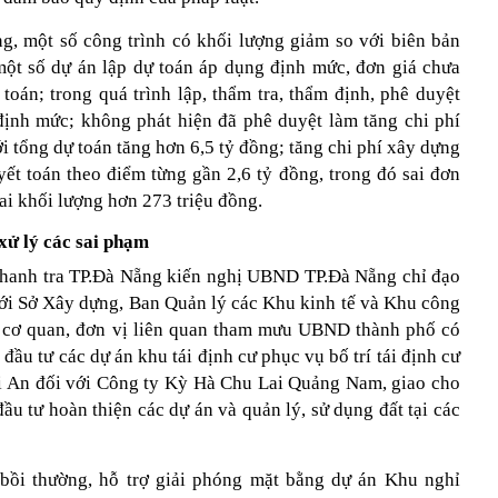
ng, một số công trình có khối lượng giảm so với biên bản
một số dự án lập dự toán áp dụng định mức, đơn giá chưa
oán; trong quá trình lập, thẩm tra, thẩm định, phê duyệt
 định mức; không phát hiện đã phê duyệt làm tăng chi phí
i tổng dự toán tăng hơn 6,5 tỷ đồng; tăng chi phí xây dựng
yết toán theo điểm từng gần 2,6 tỷ đồng, trong đó sai đơn
sai khối lượng hơn 273 triệu đồng.
xử lý các sai phạm
Thanh tra TP.Đà Nẵng kiến nghị UBND TP.Đà Nẵng chỉ đạo
 với Sở Xây dựng, Ban Quản lý các Khu kinh tế và Khu công
 cơ quan, đơn vị liên quan tham mưu UBND thành phố có
ầu tư các dự án khu tái định cư phục vụ bố trí tái định cư
 An đối với Công ty Kỳ Hà Chu Lai Quảng Nam, giao cho
ầu tư hoàn thiện các dự án và quản lý, sử dụng đất tại các
bồi thường, hỗ trợ giải phóng mặt bằng dự án Khu nghỉ