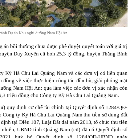
cảnh Dự án Khu nghỉ dưỡng Nam Hội An
 án bồi thường chưa được phê duyệt quyết toán với giá trị
n huyện Duy Xuyên cũ hơn 25,3 tỷ đồng, huyện Thăng Bình
 ty Kỳ Hà Chu Lai Quảng Nam và các đơn vị có liên quan
p đồng về việc thực hiện công tác đền bù, giải phóng mặt
dưỡng Nam Hội An; qua làm việc các đơn vị xác nhận còn
19,3 triệu đồng cho Công ty Kỳ Hà Chu Lai Quảng Nam.
) quy định cơ chế tài chính tại Quyết định số 1284/QĐ-
 Công ty Kỳ Hà Chu Lai Quảng Nam thu tiền sử dụng đất
 định tại Điều 107, Luật Đất đai năm 2013, tổ chức thu tiền
uy nhiên, UBND tỉnh Quảng Nam (cũ) đã có Quyết định số
/2021 huỷ bỏ Quyết định số 1284/QĐ-UBND ngày