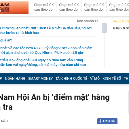
Chọn mã CK
Chọn mã CK
Chọn mã CK
Chọn mã CK
cần theo dõi
cần theo dõi
cần theo dõi
cần theo dõi
Đọc nhanh >>
 Cương đẹp nhất Cbiz: Địch Lệ Nhiệt Ba dẫn đầu, người
như bước ra từ bích họa
 là ai?
 nhất về cao tốc hơn 43.700 tỷ đồng vượt 2 con đèo hiểm
thời gian di chuyển từ Quy Nhơn - Pleiku còn 1,5 giờ
 triệu lao động châu Âu nguy cơ 'hòa tan' vào Trung
ân làm vài ngày/tháng, có nhà máy nửa năm chỉ sản
0 xe
à thuê 5 tầng, công an bắt nhóm lừa đảo hơn 327 tỷ
P
NGÂN HÀNG
SMART MONEY
TÀI CHÍNH QUỐC TẾ
VĨ MÔ
KINH TẾ SỐ
TH
truy nã đỏ toàn cầu
 mùi này: Hãy xịt quanh nhà ngay!
Nam Hội An bị ‘điểm mặt’ hàng
 Thường trực Phạm Gia Túc: Sửa đổi 3 luật trong lĩnh
 nhằm hoàn thiện thể chế, khắc phục khoảng trống pháp
 tra
 viên tại Vietcombank, VietinBank, BIDV và Agribank
ng nửa đầu năm 2026
 sản
Chia sẻ
 vùng đất sở hữu Di sản Thế giới đầu tiên của Đông Nam