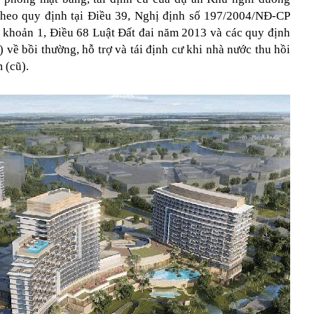
heo quy định tại Điều 39, Nghị định số 197/2004/NĐ-CP
 khoản 1, Điều 68 Luật Đất đai năm 2013 và các quy định
ề bồi thường, hỗ trợ và tái định cư khi nhà nước thu hồi
 (cũ).