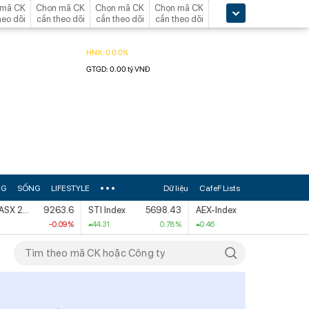
 mã CK
Chọn mã CK
Chọn mã CK
Chọn mã CK
heo dõi
cần theo dõi
cần theo dõi
cần theo dõi
NG
SỐNG
LIFESTYLE
Dữ liệu
CafeF Lists
S&P/ASX 200 [XJO]
9263.6
STI Index
5698.43
AEX-Index
1111.47
-0.09 %
44.31
0.78 %
0.46
0.04 %
10.4