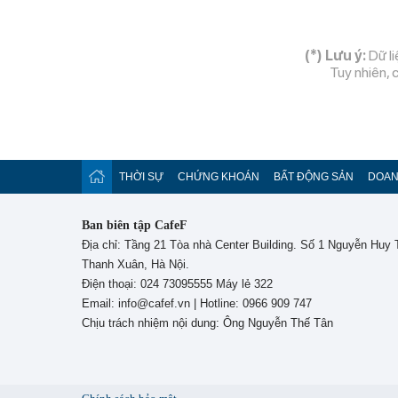
(*) Lưu ý:
Dữ li
Tuy nhiên, 
THỜI SỰ
CHỨNG KHOÁN
BẤT ĐỘNG SẢN
DOAN
Ban biên tập CafeF
Địa chỉ: Tầng 21 Tòa nhà Center Building. Số 1 Nguyễn Huy
Thanh Xuân, Hà Nội.
Điện thoại: 024 73095555 Máy lẻ 322
Email: info@cafef.vn | Hotline: 0966 909 747
Chịu trách nhiệm nội dung: Ông Nguyễn Thế Tân