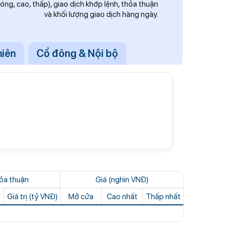
 đóng, cao, thấp), giao dịch khớp lệnh, thỏa thuận
và khối lượng giao dịch hàng ngày.
hiên
Cổ đông & Nội bộ
ỏa thuận
Giá (nghìn VNĐ)
Giá trị (tỷ VNĐ)
Mở cửa
Cao nhất
Thấp nhất