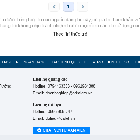
1
ệu được tổng hợp từ các nguồn đáng tin cậy, có giá trị tham khảo với
chúng tôi không chịu trách nhiệm trước mọi rủi ro nào do sử dụng các 
Theo Trí thức trẻ
H NGHIỆP
NGÂN HÀNG
TÀI CHÍNH QUỐC TẾ
VĨ MÔ
KINH TẾ SỐ
TH
Liên hệ quảng cáo
 Tưởng,
Hotline: 0794463333 - 0961984388
Email: doanhnghiep@admicro.vn
Liên hệ dữ liệu
Hotline: 0966 909 747
Email: dulieu@cafef.vn
CHAT VỚI TƯ VẤN VIÊN