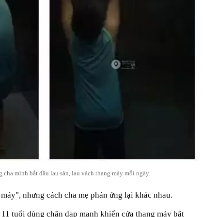
g cha mình bắt đầu lau sàn, lau vách thang máy mỗi ngày.
g máy", nhưng cách cha mẹ phản ứng lại khác nhau.
i 11 tuổi dùng chân đạp mạnh khiến cửa thang máy bật