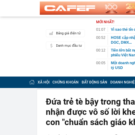
MỚI NHẤT!
01:07
Vì sao thẻ tín
Bảng giá điện tử
00:52
HOSE cập nhật
DGC, DMX...
Danh mục đầu tư
00:12
Tiền lớn bất n
phiếu Việt Na
00:05
Một doanh ngh
tỷ USD
00:04
Một yếu tố qu
XÃ HỘI
CHỨNG KHOÁN
BẤT ĐỘNG SẢN
DOANH NGHIỆ
23:40
Người đàn ông
sau bác sĩ hỏi
23:34
Nam ca sĩ rao
Đứa trẻ tè bậy trong t
còn 400 tỷ
nhận được vô số lời khe
23:28
Trấn Thành cô
chắn là siêu 
con "chuẩn sách giáo k
23:14
Bí mật được A
22:56
Vì sao ngày c
Vài mét vuông