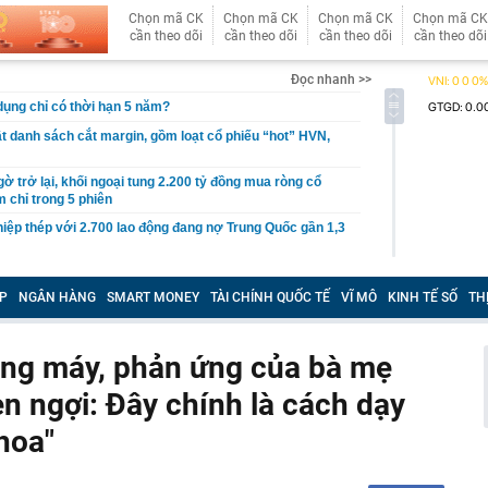
Chọn mã CK
Chọn mã CK
Chọn mã CK
Chọn mã CK
cần theo dõi
cần theo dõi
cần theo dõi
cần theo dõi
Đọc nhanh >>
 dụng chỉ có thời hạn 5 năm?
 danh sách cắt margin, gồm loạt cổ phiếu “hot” HVN,
gờ trở lại, khối ngoại tung 2.200 tỷ đồng mua ròng cổ
m chỉ trong 5 phiên
iệp thép với 2.700 lao động đang nợ Trung Quốc gần 1,3
an trọng đang trở lại trên thị trường chứng khoán
P
NGÂN HÀNG
SMART MONEY
TÀI CHÍNH QUỐC TẾ
VĨ MÔ
KINH TẾ SỐ
TH
 50 tuổi ăn cà tím mỗi ngày để chữa tiểu đường, 3 tháng
: "Ông ăn gì thế?"
 bán biệt thự 9 phòng ngủ ở TP.HCM giá gốc 600 tỷ, giảm
hang máy, phản ứng của bà mẹ
n ngợi: Đây chính là cách dạy
ng bố phim Tết 2027, nghe tên ai cũng quả quyết “chắc
phẩm”
hoa"
pple giấu kín suốt 15 năm trên iPhone
àng nhiều gia đình không còn phơi quần áo ở ban công?
 ngoài trời đang được dùng theo 1 cách rất khác