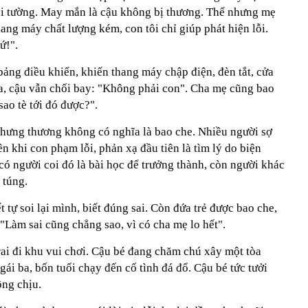
hỏi tường. May mắn là cậu không bị thương. Thế nhưng mẹ
hang máy chất lượng kém, con tôi chỉ giúp phát hiện lỗi.
ứ!".
bảng điều khiển, khiến thang máy chập điện, đèn tắt, cửa
, cậu vẫn chối bay: "Không phải con". Cha mẹ cũng bao
sao tè tới đó được?".
hưng thương không có nghĩa là bao che. Nhiều người sợ
n khi con phạm lỗi, phản xạ đầu tiên là tìm lý do biện
 có người coi đó là bài học để trưởng thành, còn người khác
 túng.
t tự soi lại mình, biết đúng sai. Còn đứa trẻ được bao che,
Làm sai cũng chẳng sao, vì có cha mẹ lo hết".
trai đi khu vui chơi. Cậu bé đang chăm chú xây một tòa
gái ba, bốn tuổi chạy đến cố tình đá đổ. Cậu bé tức tưởi
ông chịu.