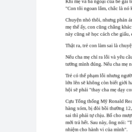
Khi mẹ và bà ngoại của bé gái tới
"Con tôi ngoan lắm, chắc là nó
Chuyện nhỏ thôi, nhưng phản ánh
mẹ thế ấy, con cũng chẳng khác.
này cũng sẽ học cách che giấu, 
Thật ra, trẻ con làm sai là chu
Nếu cha mẹ chỉ ra lỗi và yêu cầu
tưởng mình đúng. Nếu cha mẹ nó
Trẻ có thể phạm lỗi nhưng người
lớn lên sẽ không còn biết giới 
hội sẽ phải "thay cha mẹ dạy con
Cựu Tổng thống Mỹ Ronald Reag
hàng xóm, bị đòi bồi thường 12,5
sai thì phải tự chịu. Bố cho mư
mới trả hết. Sau này, ông nói: "
nhiệm cho hành vi của mình".