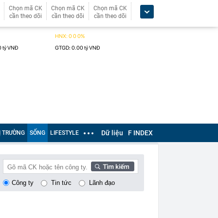
Chọn mã CK
Chọn mã CK
Chọn mã CK
cần theo dõi
cần theo dõi
cần theo dõi
Dữ liệu
F INDEX
Ị TRƯỜNG
SỐNG
LIFESTYLE
Công ty
Tin tức
Lãnh đạo