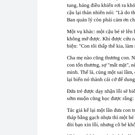
tung, bảng điều khiển rơi ra k
cậu lại thản nhiên nói: "Là do t
Ban quản lý còn phải cảm ơn ch
Một vụ khác: một cậu bé tè lên 
không mở được. Khi được cứu ra
biện: "Con tôi thấp thế kia, làm 
Cha mẹ nào cũng thương con. N
con tổn thương, sợ "mất mặt", nê
minh. Thế là, cùng một sai lầm,
lại biến nó thành cái cớ để dung
Đứa trẻ được dạy nhận lỗi sẽ biế
sớm muộn cũng học được rằng: "
Tác giả kể lại một lần đưa con 
tháp bằng gạch nhựa thì một bé 
đòi bạn xin lỗi, nhưng cô bé kh