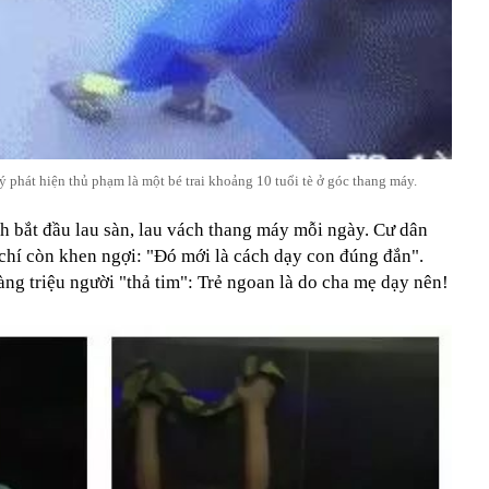
ý phát hiện thủ phạm là một bé trai khoảng 10 tuổi tè ở góc thang máy.
h bắt đầu lau sàn, lau vách thang máy mỗi ngày. Cư dân
chí còn khen ngợi: "Đó mới là cách dạy con đúng đắn".
ng triệu người "thả tim": Trẻ ngoan là do cha mẹ dạy nên!