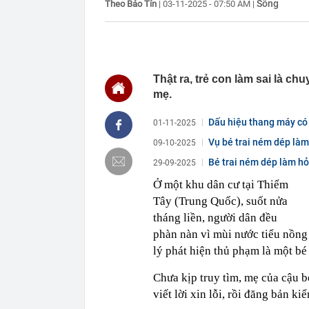
Sống
Theo Bảo Tín
|
03-11-2025 - 07:50 AM
|
22:48
5 LOẠI rau que
nên cẩn thận 
22:28
CHÍNH THỨC: L
nghỉ hè
22:25
Vì sao đồ ăn 
Thật ra, trẻ con làm sai là c
mẹ.
22:07
Không cần tặn
huynh - giáo 
Dấu hiệu thang máy có
01-11-2025
22:03
Ukraine tập k
của Nga
Vụ bé trai ném dép làm 
09-10-2025
22:02
Nam NSND, Giá
Bé trai ném dép làm hỏ
29-09-2025
vợ thiếu tá ké
21:51
Một ô tô biển
Ở một khu dân cư tại Thiểm
định: Riêng t
Tây (Trung Quốc), suốt nửa
21:37
Tổng thống Tr
tháng liền, người dân đều
21:35
Du khách Tây:
phàn nàn vì mùi nước tiểu nồng
nghiện rất cao
lý phát hiện thủ phạm là một bé
21:20
Miền Bắc sắp
Chưa kịp truy tìm, mẹ của cậu b
viết lời xin lỗi, rồi đăng bản ki