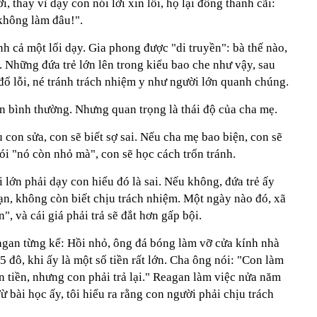
, thay vì dạy con nói lời xin lỗi, họ lại đồng thanh cãi:
 không làm đâu!".
 cả một lối dạy. Gia phong được "di truyền": bà thế nào,
 Những đứa trẻ lớn lên trong kiểu bao che như vậy, sau
đổ lỗi, né tránh trách nhiệm y như người lớn quanh chúng.
yện bình thường. Nhưng quan trọng là thái độ của cha mẹ.
 con sửa, con sẽ biết sợ sai. Nếu cha mẹ bao biện, con sẽ
i "nó còn nhỏ mà", con sẽ học cách trốn tránh.
 lớn phải dạy con hiểu đó là sai. Nếu không, đứa trẻ ấy
hạn, không còn biết chịu trách nhiệm. Một ngày nào đó, xã
", và cái giá phải trả sẽ đắt hơn gấp bội.
an từng kể: Hồi nhỏ, ông đá bóng làm vỡ cửa kính nhà
 đô, khi ấy là một số tiền rất lớn. Cha ông nói: "Con làm
ợn tiền, nhưng con phải trả lại." Reagan làm việc nửa năm
Từ bài học ấy, tôi hiểu ra rằng con người phải chịu trách