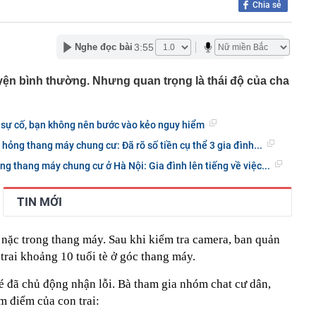
Chia sẻ
n thuộc có khả năng tích tụ kim loại nặng, người Việt
nguồn gốc trước khi sử dụng
3:55
Nghe đọc bài
ịch đi học trở lại của học sinh 34 tỉnh, thành phố sau kỳ
Việt hầu như món nào cũng có hành lá?
huyện bình thường. Nhưng quan trọng là thái độ của cha
g quà, 5 câu nói này đủ sức khiến mối quan hệ phụ
viên gắn bó khăng khít, con trẻ được hưởng lợi!
 sự cố, bạn không nên bước vào kẻo nguy hiểm
ích Crimea, phá hủy hệ thống phòng không 15 triệu USD
hỏng thang máy chung cư: Đã rõ số tiền cụ thể 3 gia đình...
m đốc Nhà hát Chèo Quân đội mua ô tô tặng sinh nhật
ng thang máy chung cư ở Hà Nội: Gia đình lên tiếng về việc...
m 12 tuổi
 29A "dính" gần 100 lần phạt nguội do chạy quá tốc độ quy
háng 7/2026 vi phạm 21 lần
TIN MỚI
ump bực bội vì lộ tin về kho đạn dược Mỹ
 Không khí tập thể dục sáng ở Việt Nam 'có tính gây
 nặc trong thang máy. Sau khi kiểm tra camera, ban quản
'
 trai khoảng 10 tuổi tè ở góc thang máy.
 đón đợt nắng nóng mới, chấm dứt mưa dông
é đã chủ động nhận lỗi. Bà tham gia nhóm chat cư dân,
ểm điểm của con trai: