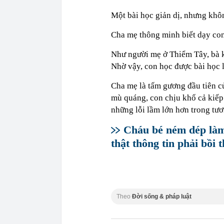
Một bài học giản dị, nhưng khô
Cha mẹ thông minh biết dạy con 
Như người mẹ ở Thiểm Tây, bà kh
Nhờ vậy, con học được bài học l
Cha mẹ là tấm gương đầu tiên c
mù quáng, con chịu khổ cả kiếp.
những lỗi lầm lớn hơn trong tươ
Cháu bé ném dép làm
thật thông tin phải bồi 
Theo
Đời sống & pháp luật