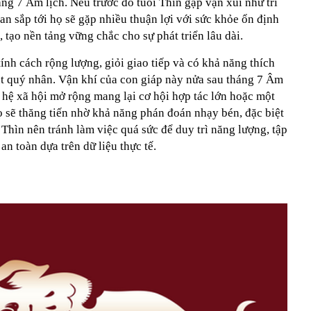
g 7 Âm lịch. Nếu trước đó tuổi Thìn gặp vận xui như trì
ian sắp tới họ sẽ gặp nhiều thuận lợi với sức khỏe ổn định
 tạo nền tảng vững chắc cho sự phát triển lâu dài.
ính cách rộng lượng, giỏi giao tiếp và có khả năng thích
út quý nhân. Vận khí của con giáp này nửa sau tháng 7 Âm
n hệ xã hội mở rộng mang lại cơ hội hợp tác lớn hoặc một
ọ sẽ thăng tiến nhờ khả năng phán đoán nhạy bén, đặc biệt
 Thìn nên tránh làm việc quá sức để duy trì năng lượng, tập
an toàn dựa trên dữ liệu thực tế.