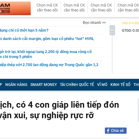
Chọn mã CK
Chọn mã CK
Chọn mã CK
Chọn mã CK
cần theo dõi
cần theo dõi
cần theo dõi
cần theo dõi
Đọc nhanh >>
 dụng chỉ có thời hạn 5 năm?
 danh sách cắt margin, gồm loạt cổ phiếu “hot” HVN,
gờ trở lại, khối ngoại tung 2.200 tỷ đồng mua ròng cổ
m chỉ trong 5 phiên
iệp thép với 2.700 lao động đang nợ Trung Quốc gần 1,3
an trọng đang trở lại trên thị trường chứng khoán
P
NGÂN HÀNG
SMART MONEY
TÀI CHÍNH QUỐC TẾ
VĨ MÔ
KINH TẾ SỐ
TH
 50 tuổi ăn cà tím mỗi ngày để chữa tiểu đường, 3 tháng
: "Ông ăn gì thế?"
 bán biệt thự 9 phòng ngủ ở TP.HCM giá gốc 600 tỷ, giảm
h, có 4 con giáp liên tiếp đón
 vận xui, sự nghiệp rực rỡ
ng bố phim Tết 2027, nghe tên ai cũng quả quyết “chắc
phẩm”
pple giấu kín suốt 15 năm trên iPhone
Chia sẻ
àng nhiều gia đình không còn phơi quần áo ở ban công?
 ngoài trời đang được dùng theo 1 cách rất khác