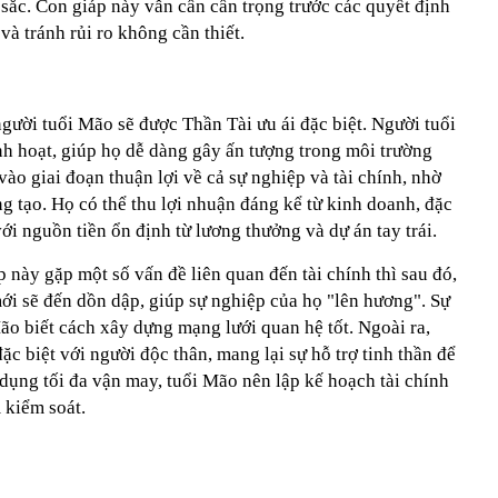
sắc. Con giáp này vẫn cần cẩn trọng trước các quyết định
 và tránh rủi ro không cần thiết.
gười tuổi Mão sẽ được Thần Tài ưu ái đặc biệt. Người tuổi
h hoạt, giúp họ dễ dàng gây ấn tượng trong môi trường
vào giai đoạn thuận lợi về cả sự nghiệp và tài chính, nhờ
ng tạo. Họ có thể thu lợi nhuận đáng kể từ kinh doanh, đặc
ới nguồn tiền ổn định từ lương thưởng và dự án tay trái.
 này gặp một số vấn đề liên quan đến tài chính thì sau đó,
ới sẽ đến dồn dập, giúp sự nghiệp của họ "lên hương". Sự
ão biết cách xây dựng mạng lưới quan hệ tốt. Ngoài ra,
ặc biệt với người độc thân, mang lại sự hỗ trợ tinh thần để
 dụng tối đa vận may, tuổi Mão nên lập kế hoạch tài chính
m kiểm soát.