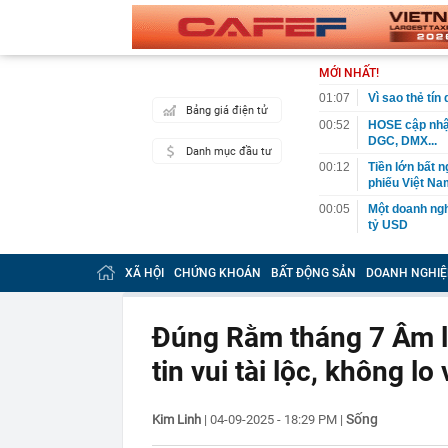
MỚI NHẤT!
01:07
Vì sao thẻ tín
Bảng giá điện tử
00:52
HOSE cập nhật
DGC, DMX...
Danh mục đầu tư
00:12
Tiền lớn bất n
phiếu Việt Na
00:05
Một doanh ngh
tỷ USD
00:04
Một yếu tố qu
XÃ HỘI
CHỨNG KHOÁN
BẤT ĐỘNG SẢN
DOANH NGHIỆ
23:40
Người đàn ông
sau bác sĩ hỏi
23:34
Nam ca sĩ rao
Đúng Rằm tháng 7 Âm lịc
còn 400 tỷ
tin vui tài lộc, không lo
23:28
Trấn Thành cô
chắn là siêu 
23:14
Bí mật được A
Sống
Kim Linh
|
04-09-2025 - 18:29 PM
|
22:56
Vì sao ngày c
Vài mét vuông