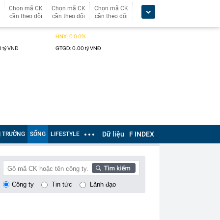
Chọn mã CK
Chọn mã CK
Chọn mã CK
cần theo dõi
cần theo dõi
cần theo dõi
Dữ liệu
F INDEX
Ị TRƯỜNG
SỐNG
LIFESTYLE
Công ty
Tin tức
Lãnh đạo