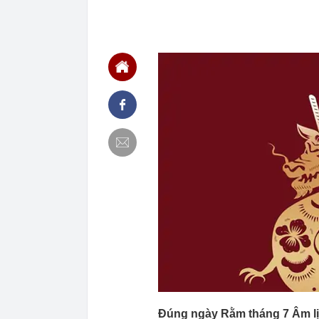
22:48
5 LOẠI rau que
nên cẩn thận 
22:28
CHÍNH THỨC: L
nghỉ hè
22:25
Vì sao đồ ăn 
22:07
Không cần tặn
huynh - giáo 
22:03
Ukraine tập k
của Nga
22:02
Nam NSND, Giá
vợ thiếu tá ké
21:51
Một ô tô biển
định: Riêng t
21:37
Tổng thống Tr
21:35
Du khách Tây:
nghiện rất cao
21:20
Miền Bắc sắp
Đúng ngày Rằm tháng 7 Âm lị