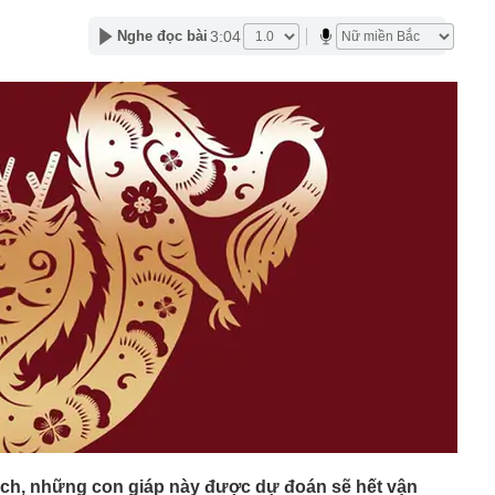
n thuộc có khả năng tích tụ kim loại nặng, người Việt
3:04
Nghe đọc bài
nguồn gốc trước khi sử dụng
ịch đi học trở lại của học sinh 34 tỉnh, thành phố sau kỳ
Việt hầu như món nào cũng có hành lá?
g quà, 5 câu nói này đủ sức khiến mối quan hệ phụ
viên gắn bó khăng khít, con trẻ được hưởng lợi!
ích Crimea, phá hủy hệ thống phòng không 15 triệu USD
m đốc Nhà hát Chèo Quân đội mua ô tô tặng sinh nhật
m 12 tuổi
 29A "dính" gần 100 lần phạt nguội do chạy quá tốc độ quy
háng 7/2026 vi phạm 21 lần
ump bực bội vì lộ tin về kho đạn dược Mỹ
 Không khí tập thể dục sáng ở Việt Nam 'có tính gây
'
 đón đợt nắng nóng mới, chấm dứt mưa dông
ch, những con giáp này được dự đoán sẽ hết vận