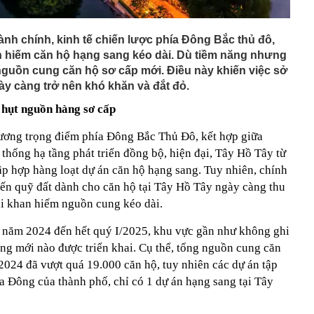
ành chính, kinh tế chiến lược phía Đông Bắc thủ đô,
n hiếm căn hộ hạng sang kéo dài. Dù tiềm năng nhưng
 nguồn cung căn hộ sơ cấp mới. Điều này khiến việc sở
ày càng trở nên khó khăn và đắt đỏ.
 hụt nguồn hàng sơ cấp
hương trọng điểm phía Đông Bắc Thủ Đô, kết hợp giữa
 thống hạ tầng phát triển đồng bộ, hiện đại, Tây Hồ Tây từ
tập hợp hàng loạt dự án căn hộ hạng sang. Tuy nhiên, chính
iến quỹ đất dành cho căn hộ tại Tây Hồ Tây ngày càng thu
hái khan hiếm nguồn cung kéo dài.
ầu năm 2024 đến hết quý I/2025, khu vực gần như không ghi
ng mới nào được triển khai. Cụ thể, tổng nguồn cung căn
2024 đã vượt quá 19.000 căn hộ, tuy nhiên các dự án tập
a Đông của thành phố, chỉ có 1 dự án hạng sang tại Tây