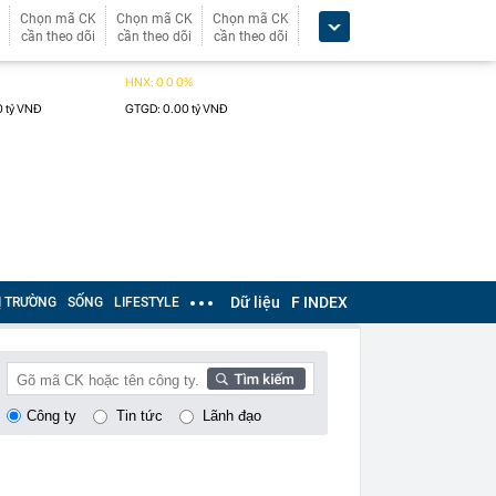
Chọn mã CK
Chọn mã CK
Chọn mã CK
cần theo dõi
cần theo dõi
cần theo dõi
Dữ liệu
F INDEX
Ị TRƯỜNG
SỐNG
LIFESTYLE
Công ty
Tin tức
Lãnh đạo