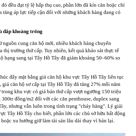
đó đều đạt tỷ lệ hấp thụ cao, phần lớn đã kín căn hoặc chỉ
ia tăng áp lực tiếp cận đối với những khách hàng đang có
ù đắp khoảng trống
từ nguồn cung căn hộ mới, nhiều khách hàng chuyển
 thị trường thứ cấp. Tuy nhiên, kết quả khảo sát thực tế
n hộ hạng sang tại Tây Hồ Tây đã giảm khoảng 50–60% so
thúc đẩy mặt bằng giá căn hộ khu vực Tây Hồ Tây liên tục
, giá căn hộ sơ cấp tại Tây Hồ Tây đã tăng 27% mỗi năm
 trong khu vực có giá bán thứ cấp vượt ngưỡng 150 triệu
 300tr đồng/m2 đối với các căn penthouse, duplex sang
Tây, nhưng vẫn luôn trong tình trạng "cháy hàng". Lý giải
vực Tây Hồ Tây cho biết, phần lớn các chủ sở hữu bất động
hoặc xu hướng giữ làm tài sản lâu dài thay vì bán lại.