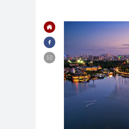
22:56
Vì sao ngày c
Vài mét vuông
22:48
5 LOẠI rau que
nên cẩn thận 
22:28
CHÍNH THỨC: L
nghỉ hè
22:25
Vì sao đồ ăn 
22:07
Không cần tặn
huynh - giáo 
22:03
Ukraine tập k
của Nga
22:02
Nam NSND, Giá
vợ thiếu tá ké
21:51
Một ô tô biển
định: Riêng t
21:37
Tổng thống Tr
21:35
Du khách Tây:
nghiện rất cao