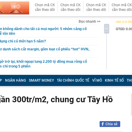
Chọn mã CK
Chọn mã CK
Chọn mã CK
Chọn mã CK
cần theo dõi
cần theo dõi
cần theo dõi
cần theo dõi
Đọc nhanh >>
giản không dành cho tất cả mọi người: 5 nhóm càng cố
ễ tốn tiền
 dụng chỉ có thời hạn 5 năm?
 danh sách cắt margin, gồm loạt cổ phiếu “hot” HVN,
gờ trở lại, khối ngoại tung 2.200 tỷ đồng mua ròng cổ
m chỉ trong 5 phiên
iệp thép với 2.700 lao động đang nợ Trung Quốc gần 1,3
P
NGÂN HÀNG
SMART MONEY
TÀI CHÍNH QUỐC TẾ
VĨ MÔ
KINH TẾ SỐ
TH
an trọng đang trở lại trên thị trường chứng khoán
 50 tuổi ăn cà tím mỗi ngày để chữa tiểu đường, 3 tháng
ần 300tr/m2, chung cư Tây Hồ
: "Ông ăn gì thế?"
 bán biệt thự 9 phòng ngủ ở TP.HCM giá gốc 600 tỷ, giảm
ng bố phim Tết 2027, nghe tên ai cũng quả quyết “chắc
phẩm”
Chia sẻ
pple giấu kín suốt 15 năm trên iPhone