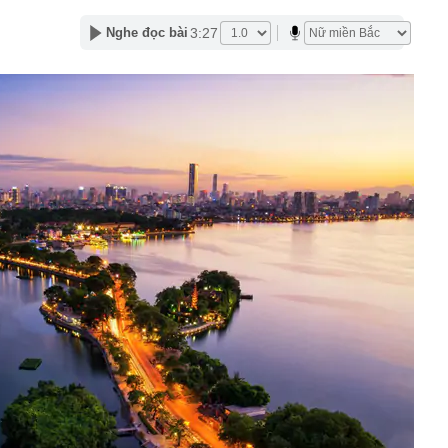
àng nhiều gia đình không còn phơi quần áo ở ban công?
3:27
Nghe đọc bài
 ngoài trời đang được dùng theo 1 cách rất khác
n thuộc có khả năng tích tụ kim loại nặng, người Việt
nguồn gốc trước khi sử dụng
ịch đi học trở lại của học sinh 34 tỉnh, thành phố sau kỳ
Việt hầu như món nào cũng có hành lá?
g quà, 5 câu nói này đủ sức khiến mối quan hệ phụ
viên gắn bó khăng khít, con trẻ được hưởng lợi!
ích Crimea, phá hủy hệ thống phòng không 15 triệu USD
m đốc Nhà hát Chèo Quân đội mua ô tô tặng sinh nhật
m 12 tuổi
 29A "dính" gần 100 lần phạt nguội do chạy quá tốc độ quy
háng 7/2026 vi phạm 21 lần
ump bực bội vì lộ tin về kho đạn dược Mỹ
 Không khí tập thể dục sáng ở Việt Nam 'có tính gây
'