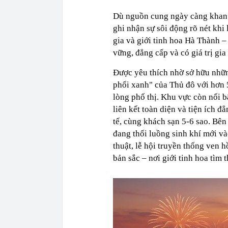
Dù nguồn cung ngày càng khan 
ghi nhận sự sôi động rõ nét khi 
gia và giới tinh hoa Hà Thành 
vững, đẳng cấp và có giá trị gia 
Được yêu thích nhờ sở hữu những
phổi xanh" của Thủ đô với hơn 
lòng phố thị. Khu vực còn nổi b
liên kết toàn diện và tiện ích 
tế, cùng khách sạn 5-6 sao. Bên
đang thổi luồng sinh khí mới và
thuật, lễ hội truyền thống ven 
bản sắc – nơi giới tinh hoa tìm