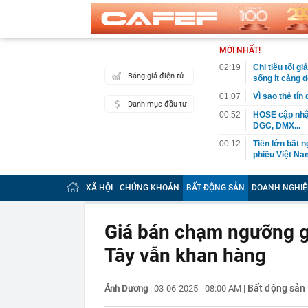
MỚI NHẤT!
02:19
Chi tiêu tối 
Bảng giá điện tử
sống ít càng d
01:07
Vì sao thẻ tín
Danh mục đầu tư
00:52
HOSE cập nhật
DGC, DMX...
00:12
Tiền lớn bất n
phiếu Việt Na
00:05
Một doanh ngh
tỷ USD
XÃ HỘI
CHỨNG KHOÁN
BẤT ĐỘNG SẢN
DOANH NGHIỆ
00:04
Một yếu tố qu
23:40
Người đàn ông
Giá bán chạm ngưỡng g
sau bác sĩ hỏi
Tây vẫn khan hàng
23:34
Nam ca sĩ rao
còn 400 tỷ
23:28
Trấn Thành cô
Bất động sản
Ánh Dương
|
03-06-2025 - 08:00 AM
|
chắn là siêu 
23:14
Bí mật được A