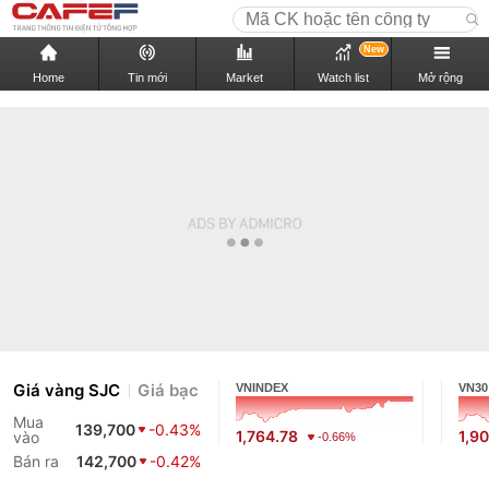
New
Home
Tin mới
Market
Watch list
Mở rộng
Giá vàng SJC
Giá bạc
VNINDEX
VN30
Mua
139,700
-0.43%
1,764.78
1,9
vào
-0.66%
Bán ra
142,700
-0.42%