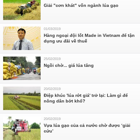
Giải "cơn khát" vốn ngành lúa gạo
01/03/2019
Hàng ngoại đội lốt Made in Vietnam để tận
dụng ưu đãi về thuế
25/02/2019
Ngồi chờ... giá lúa tăng
20/02/2019
Điệp khúc 'lúa rớt giá' trở lại: Làm gì để
nông dân bớt khổ?
20/02/2019
Vựa lúa gạo của cả nước chờ được ‘giải
cứu’