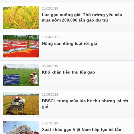
20/02/2019
Lúa gạo xuống giá, Thủ tướng yêu cầu
mua sớm 200.000 tấn gạo dự trữ
19/04/2017
Nông sản đồng loạt rớt giá
03/10/2016
Khó khăn tiêu thụ lúa gạo
12/09/2016
ĐBSCL trúng mùa lúa hè thu nhưng lại rớt
giá
18/07/2016
Xuất khẩu gạo Việt Nam tiếp tục bế tắc