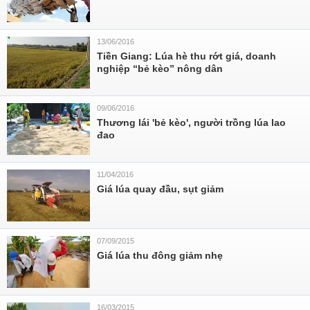
13/06/2016
Tiền Giang: Lúa hè thu rớt giá, doanh
nghiệp “bẻ kèo” nông dân
09/06/2016
Thương lái 'bẻ kèo', người trồng lúa lao
đao
11/04/2016
Giá lúa quay đầu, sụt giảm
07/09/2015
Giá lúa thu đông giảm nhẹ
16/03/2015