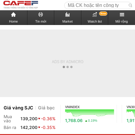
New
Home
Tin mới
Market
Watch list
Mở rộng
Giá vàng SJC
Giá bạc
VNINDEX
VN30
Mua
139,200
-0.36%
1,768.06
1,91
vào
0.19%
Bán ra
142,200
-0.35%